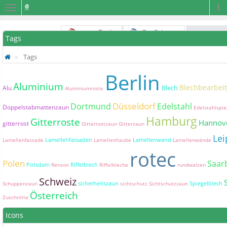
Navigation
Na
Tags
Tags
Berlin
Aluminium
Blechbearbei
Blech
Alu
Aluminiumroste
Düsseldorf
Dortmund
Edelstahl
Doppelstabmattenzaun
Edelstahlspie
Hamburg
Gitterroste
Hannov
gitterrost
Gitterrostzaun
Gitterzaun
Lei
Lamellenfassaden
Lamellenwand
Lamellenfassade
Lamellenhaube
Lamellenwände
rotec
Polen
Saar
Potsdam
Riffelblech
Renson
Riffelbleche
rundwalzen
Schweiz
sicherheitszaun
Spiegelblech
Schuppenzaun
sichtschutz
Sichtschutzzaun
Österreich
Zuschnitte
Icons