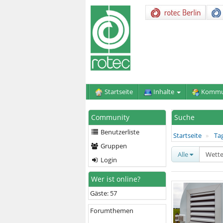
Startseite
Inhalte
Kommu
Community
Suche
Benutzerliste
Startseite
Ta
Gruppen
Alle
Login
Wer ist online?
Gäste: 57
Forumthemen