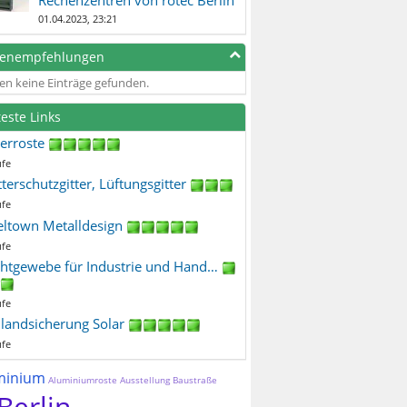
01.04.2023, 23:21
genempfehlungen
en keine Einträge gefunden.
teste Links
terroste
ufe
terschutzgitter, Lüftungsgitter
ufe
eltown Metalldesign
ufe
htgewebe für Industrie und Hand…
ufe
ilandsicherung Solar
ufe
minium
Aluminiumroste
Ausstellung
Baustraße
Berlin