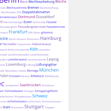
Bleche
Blechbearbeitung
Blech
Bremen
Blechzuschnitte
roste
Dachentlüftung
Doppelstabmatten
e
Dachhauben
DIN
Düsseldorf
Dortmund
abmattenzaun
hl
Essen
Fassade
Edelstahlspiegel
Fahrstraße
Fassadengitterroste
Fassadenroste
Fassadengitter
Frankfurt
gitterrost
chdach
GFK
Gitter
Hamburg
roste
Gitterrostzaun
Gitterzaun
er
Hersteller
Industriezaun
Industrietor
Köln
nnwand
Kellertrennwände
Lamellen
assade
Lamellenfassaden
Lamellenhaube
Leipzig
Lamellenwand
auben
Lamellenwände
Luxemburg
Lüftungsgitter
oste
Lüftung
München
Montage
aube
Metallbau
mobile
Polen
Potsdam
Riffelblech
Renson
Riffelbleche
ec
Saarbrücken
rundwalzen
Schiebetor
aun
Schmiedezaun
Schuppengeflecht
Schuppe
Schweiz
eflechtzaun
Schuppenzaun
sicherheitszaun
sroste
sichtschutz
Sichtschutzzaun
Stuttgart
Stahl
ch
Stromzaun
Treppen