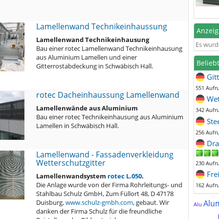
Lamellenwand Technikeinhaussung
Anzei
Lamellenwand Technikeinhausung
Es wurd
Bau einer rotec Lamellenwand Technikeinhausung
aus Aluminium Lamellen und einer
Belieb
Gitterrostabdeckung in Schwäbisch Hall.
Git
551 Aufr
rotec Dacheinhaussung Lamellenwand
Wet
Lamellenwände aus Aluminium
342 Aufr
Bau einer rotec Technikeinhausung aus Aluminium
Ste
Lamellen in Schwäbisch Hall.
256 Aufr
Dra
Lamellenwand - Fassadenverkleidung
Wetterschutzgitter
230 Aufr
Fre
Lamellenwandsystem
rotec L.050
.
Die Anlage wurde von der Firma Rohrleitungs- und
162 Aufr
Stahlbau Schulz GmbH, Zum Füllort 48, D 47178
Duisburg,
www.schulz-gmbh.com
, gebaut. Wir
Alu
Alu
danken der Firma Schulz für die freundliche