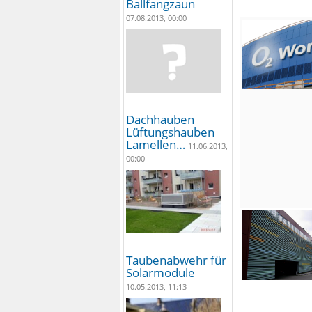
Ballfangzaun
07.08.2013, 00:00
Dachhauben
Lüftungshauben
Lamellen…
11.06.2013,
00:00
Taubenabwehr für
Solarmodule
10.05.2013, 11:13