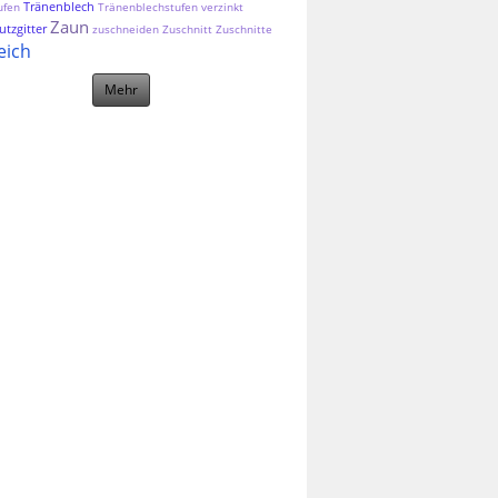
Tränenblech
ufen
Tränenblechstufen
verzinkt
Zaun
tzgitter
zuschneiden
Zuschnitt
Zuschnitte
eich
Mehr