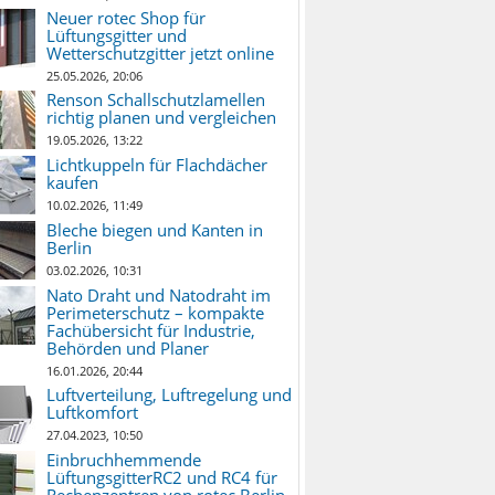
Neuer rotec Shop für
Lüftungsgitter und
Wetterschutzgitter jetzt online
25.05.2026, 20:06
Renson Schallschutzlamellen
richtig planen und vergleichen
19.05.2026, 13:22
Lichtkuppeln für Flachdächer
kaufen
10.02.2026, 11:49
Bleche biegen und Kanten in
Berlin
03.02.2026, 10:31
Nato Draht und Natodraht im
Perimeterschutz – kompakte
Fachübersicht für Industrie,
Behörden und Planer
16.01.2026, 20:44
Luftverteilung, Luftregelung und
Luftkomfort
27.04.2023, 10:50
Einbruchhemmende
LüftungsgitterRC2 und RC4 für
Rechenzentren von rotec Berlin