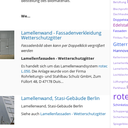
Beistellung des Bildmaterials.
Belüftung
Blechprofil
Dachhaub
We…
Doppelst
Edelsta
Fassaden
Lamellenwand - Fassadenverkleidung
Wetterschutzgitter
Fittkau
Fla
Gitter
Fassadenbild oben kann per Doppelklick vergrößert
werden
Hannov
Kellertre
Lamellenfassaden - Wetterschutzgitter
Lamellenf
Es handelt sich um das Lamellenwandsystem
rotec
Lamellenh
L.050
. Die Anlage wurde von der Firma
Lochblechr
Rohrleitungs- und Stahlbau Schulz GmbH, Zum
Füllort 48, D 47178 Duis…
Lüftungsh
Parkhaus
rot
Lamellenwand, Stasi-Gebäude Berlin
Schinkelz
Lamellenwand, Stasi-Gebäude Berlin
Schuppeng
Siehe auch
Lamellenfassaden - Wetterschutzgitter
Sicherheit
Spiegelble