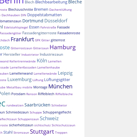
Bleche
Blechbearbeitung
Blech
Bremen
Blechzuschnitte
roste
Dachentlüftung
Doppelstabmatten
e
Dachhauben
DIN
Düsseldorf
Dortmund
abmattenzaun
hl
Essen
Fassade
Edelstahlspiegel
Fahrstraße
Fassadengitterroste
Fassadenroste
Fassadengitter
Frankfurt
gitterrost
chdach
GFK
Gitter
Hamburg
roste
Gitterrostzaun
Gitterzaun
er
Hersteller
Industriezaun
Industrietor
Köln
nnwand
Kellertrennwände
Lamellen
assade
Lamellenfassaden
Lamellenhaube
Leipzig
Lamellenwand
auben
Lamellenwände
Luxemburg
Lüftungsgitter
oste
Lüftung
München
Montage
aube
Metallbau
mobile
Polen
Potsdam
Riffelblech
Renson
Riffelbleche
ec
Saarbrücken
rundwalzen
Schiebetor
aun
Schmiedezaun
Schuppengeflecht
Schuppe
Schweiz
eflechtzaun
Schuppenzaun
sicherheitszaun
sroste
sichtschutz
Sichtschutzzaun
Stuttgart
Stahl
ch
Stromzaun
Treppen