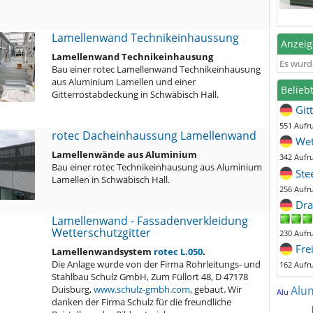
Lamellenwand Technikeinhaussung
Anzei
Lamellenwand Technikeinhausung
Es wurd
Bau einer rotec Lamellenwand Technikeinhausung
aus Aluminium Lamellen und einer
Belieb
Gitterrostabdeckung in Schwäbisch Hall.
Git
551 Aufr
rotec Dacheinhaussung Lamellenwand
Wet
Lamellenwände aus Aluminium
342 Aufr
Bau einer rotec Technikeinhausung aus Aluminium
Ste
Lamellen in Schwäbisch Hall.
256 Aufr
Dra
Lamellenwand - Fassadenverkleidung
Wetterschutzgitter
230 Aufr
Fre
Lamellenwandsystem
rotec L.050
.
Die Anlage wurde von der Firma Rohrleitungs- und
162 Aufr
Stahlbau Schulz GmbH, Zum Füllort 48, D 47178
Duisburg,
www.schulz-gmbh.com
, gebaut. Wir
Alu
Alu
danken der Firma Schulz für die freundliche