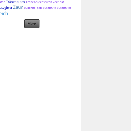
Tränenblech
ufen
Tränenblechstufen
verzinkt
Zaun
tzgitter
zuschneiden
Zuschnitt
Zuschnitte
eich
Mehr