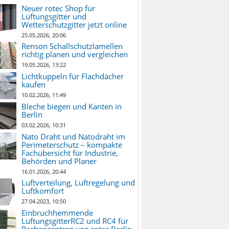
Neuer rotec Shop für
Lüftungsgitter und
Wetterschutzgitter jetzt online
25.05.2026, 20:06
Renson Schallschutzlamellen
richtig planen und vergleichen
19.05.2026, 13:22
Lichtkuppeln für Flachdächer
kaufen
10.02.2026, 11:49
Bleche biegen und Kanten in
Berlin
03.02.2026, 10:31
Nato Draht und Natodraht im
Perimeterschutz – kompakte
Fachübersicht für Industrie,
Behörden und Planer
16.01.2026, 20:44
Luftverteilung, Luftregelung und
Luftkomfort
27.04.2023, 10:50
Einbruchhemmende
LüftungsgitterRC2 und RC4 für
Rechenzentren von rotec Berlin