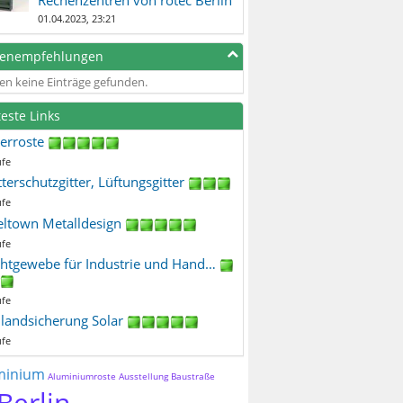
01.04.2023, 23:21
genempfehlungen
en keine Einträge gefunden.
teste Links
terroste
ufe
terschutzgitter, Lüftungsgitter
ufe
eltown Metalldesign
ufe
htgewebe für Industrie und Hand…
ufe
ilandsicherung Solar
ufe
minium
Aluminiumroste
Ausstellung
Baustraße
Berlin