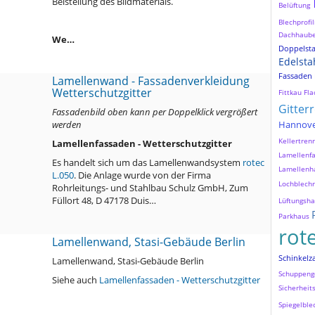
Beistellung des Bildmaterials.
Belüftung
Blechprofil
Dachhaub
We…
Doppelst
Edelsta
Fassaden
Lamellenwand - Fassadenverkleidung
Wetterschutzgitter
Fittkau
Fla
Gitter
Fassadenbild oben kann per Doppelklick vergrößert
werden
Hannov
Kellertre
Lamellenfassaden - Wetterschutzgitter
Lamellenf
Es handelt sich um das Lamellenwandsystem
rotec
Lamellenh
L.050
. Die Anlage wurde von der Firma
Lochblechr
Rohrleitungs- und Stahlbau Schulz GmbH, Zum
Füllort 48, D 47178 Duis…
Lüftungsh
Parkhaus
rot
Lamellenwand, Stasi-Gebäude Berlin
Schinkelz
Lamellenwand, Stasi-Gebäude Berlin
Schuppeng
Siehe auch
Lamellenfassaden - Wetterschutzgitter
Sicherheit
Spiegelble