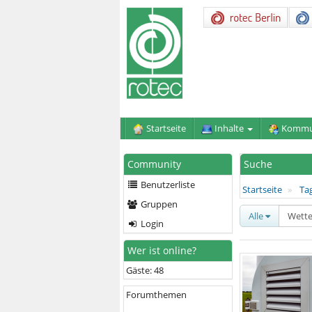
Startseite
Inhalte
Kommu
Community
Suche
Benutzerliste
Startseite
Ta
Gruppen
Alle
Login
Wer ist online?
Gäste: 48
Forumthemen