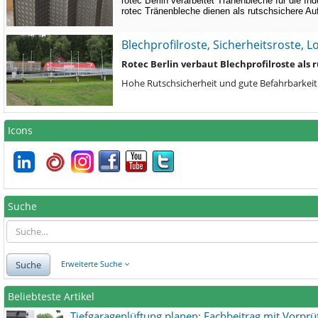
rotec Berlin verarbeitet Tränenbleche für die In
rotec Tränenbleche dienen als rutschsichere A
Blechprofilroste, Sicherheitsroste, 
Rotec Berlin verbaut Blechprofilroste als
Hohe Rutschsicherheit und gute Befahrbarkeit
Icons
Suche
Suche
Erweiterte Suche
Beliebteste Artikel
Tiefgaragenlüftung planen: Fachbeitrag mit Vorpr