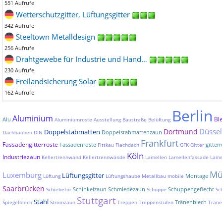
551 Aufrufe
Wetterschutzgitter, Lüftungsgitter
342 Aufrufe
Steeltown Metalldesign
256 Aufrufe
Drahtgewebe für Industrie und Hand…
230 Aufrufe
Freilandsicherung Solar
162 Aufrufe
Berlin
Aluminium
Bl
Alu
Aluminiumroste
Ausstellung
Baustraße
Belüftung
Düssel
Dortmund
Doppelstabmatten
Doppelstabmattenzaun
Dachhauben
DIN
Frankfurt
Fassadengitterroste
Fassadenroste
gitterr
Fittkau
Flachdach
GFK
Gitter
Köln
Industriezaun
Kellertrennwand
Kellertrennwände
Lamellen
Lamellenfassade
Lame
Mü
Luxemburg
Lüftungsgitter
Montage
Lüftung
Lüftungshaube
Metallbau
mobile
Saarbrücken
Schinkelzaun
Schmiedezaun
Schuppengeflecht
Schiebetor
Schuppe
Sc
Stuttgart
Stahl
Tränenblech
Spiegelblech
Stromzaun
Treppen
Treppenstufen
Träne