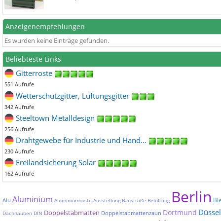
Anzeigenempfehlungen
Es wurden keine Einträge gefunden.
Beliebteste Links
Gitterroste
551 Aufrufe
Wetterschutzgitter, Lüftungsgitter
342 Aufrufe
Steeltown Metalldesign
256 Aufrufe
Drahtgewebe für Industrie und Hand…
230 Aufrufe
Freilandsicherung Solar
162 Aufrufe
Berlin
Aluminium
Bl
Alu
Aluminiumroste
Ausstellung
Baustraße
Belüftung
Düssel
Dortmund
Doppelstabmatten
Doppelstabmattenzaun
Dachhauben
DIN