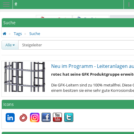
Navigation
Na
Suche
Tags
Suche
Alle
Neu im Programm - Leiteranlagen a
rotec hat seine GFK Produktgruppe erweit
Die GFK-Leitern sind zu 100% metallfrei. Dies
einem besitzen sie eine sehr gute Korrosions
Icons