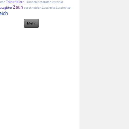
Tränenblech
ufen
Tränenblechstufen
verzinkt
Zaun
tzgitter
zuschneiden
Zuschnitt
Zuschnitte
eich
Mehr