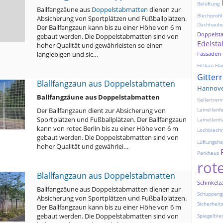
Belüftung
Ballfangzäune aus
Doppelstabmatten
dienen zur
Blechprofil
Absicherung von Sportplätzen und Fußballplätzen.
Dachhaub
Der Ballfangzaun kann bis zu einer Höhe von 6 m
Doppelst
gebaut werden. Die Doppelstabmatten sind von
Edelsta
hoher Qualität und gewährleisten so einen
langlebigen und sic…
Fassaden
Fittkau
Fla
Gitter
Blallfangzaun aus Doppelstabmatten
Hannov
Ballfangzäune aus Doppelstabmatten
Kellertre
Der Ballfangzaun dient zur Absicherung von
Lamellenf
Sportplätzen und Fußballplätzen. Der Ballfangzaun
Lamellenh
kann von rotec Berlin bis zu einer Höhe von 6 m
Lochblechr
gebaut werden. Die Doppelstabmatten sind von
Lüftungsh
hoher Qualität und gewährlei…
Parkhaus
rot
Blallfangzaun aus Doppelstabmatten
Schinkelz
Ballfangzäune aus Doppelstabmatten dienen zur
Schuppeng
Absicherung von Sportplätzen und Fußballplätzen.
Sicherheit
Der Ballfangzaun kann bis zu einer Höhe von 6 m
gebaut werden. Die Doppelstabmatten sind von
Spiegelble