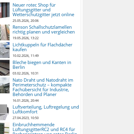
Neuer rotec Shop für
Lüftungsgitter und
Wetterschutzgitter jetzt online
25.05.2026, 20:06
Renson Schallschutzlamellen
richtig planen und vergleichen
19.05.2026, 13:22
Lichtkuppeln für Flachdächer
kaufen
10.02.2026, 11:49
Bleche biegen und Kanten in
Berlin
03.02.2026, 10:31
Nato Draht und Natodraht im
Perimeterschutz – kompakte
Fachübersicht für Industrie,
Behörden und Planer
16.01.2026, 20:44
Luftverteilung, Luftregelung und
Luftkomfort
27.04.2023, 10:50
Einbruchhemmende
LüftungsgitterRC2 und RC4 für
Rechenzentren von rotec Berlin