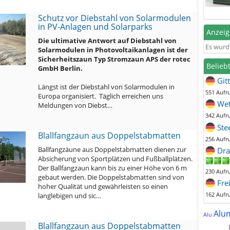
Schutz vor Diebstahl von Solarmodulen
in PV-Anlagen und Solarparks
Anzei
Die ultimative Antwort auf Diebstahl von
Es wurd
Solarmodulen in Photovoltaikanlagen ist der
Sicherheitszaun Typ Stromzaun APS der rotec
Belieb
GmbH Berlin.
Git
Längst ist der Diebstahl von Solarmodulen in
551 Aufr
Europa organisiert. Täglich erreichen uns
Wet
Meldungen von Diebst…
342 Aufr
Ste
Blallfangzaun aus Doppelstabmatten
256 Aufr
Ballfangzäune aus Doppelstabmatten dienen zur
Dra
Absicherung von Sportplätzen und Fußballplätzen.
Der Ballfangzaun kann bis zu einer Höhe von 6 m
230 Aufr
gebaut werden. Die Doppelstabmatten sind von
Fre
hoher Qualität und gewährleisten so einen
162 Aufr
langlebigen und sic…
Alu
Alu
Blallfangzaun aus Doppelstabmatten