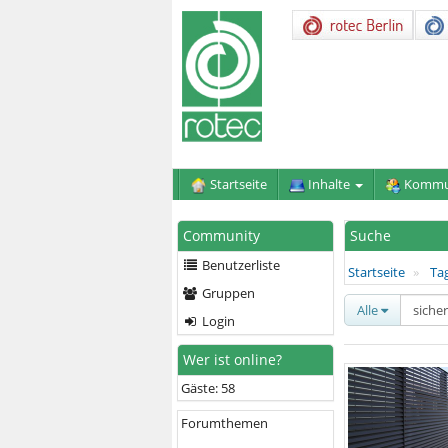
Startseite
Inhalte
Kommu
Community
Suche
Benutzerliste
Startseite
Ta
Gruppen
Alle
Login
Wer ist online?
Gäste: 58
Forumthemen