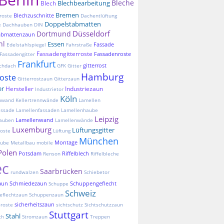
Bleche
Blechbearbeitung
Blech
Bremen
Blechzuschnitte
roste
Dachentlüftung
Doppelstabmatten
e
Dachhauben
DIN
Düsseldorf
Dortmund
abmattenzaun
hl
Essen
Fassade
Edelstahlspiegel
Fahrstraße
Fassadengitterroste
Fassadenroste
Fassadengitter
Frankfurt
gitterrost
chdach
GFK
Gitter
Hamburg
roste
Gitterrostzaun
Gitterzaun
er
Hersteller
Industriezaun
Industrietor
Köln
nnwand
Kellertrennwände
Lamellen
assade
Lamellenfassaden
Lamellenhaube
Leipzig
Lamellenwand
auben
Lamellenwände
Luxemburg
Lüftungsgitter
oste
Lüftung
München
Montage
aube
Metallbau
mobile
Polen
Potsdam
Riffelblech
Renson
Riffelbleche
ec
Saarbrücken
rundwalzen
Schiebetor
aun
Schmiedezaun
Schuppengeflecht
Schuppe
Schweiz
eflechtzaun
Schuppenzaun
sicherheitszaun
sroste
sichtschutz
Sichtschutzzaun
Stuttgart
Stahl
ch
Stromzaun
Treppen