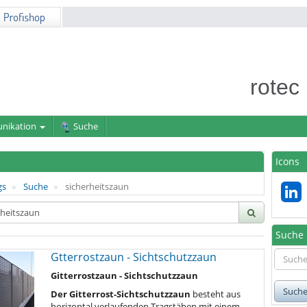
rotec
nikation
Suche
Icons
gs
Suche
sicherheitszaun
Suche
Gtterrostzaun - Sichtschutzzaun
Gitterrostzaun - Sichtschutzzaun
Such
Der Gitterrost-Sichtschutzzaun
besteht aus
horizontal verlaufenden Tragstäben mit einem