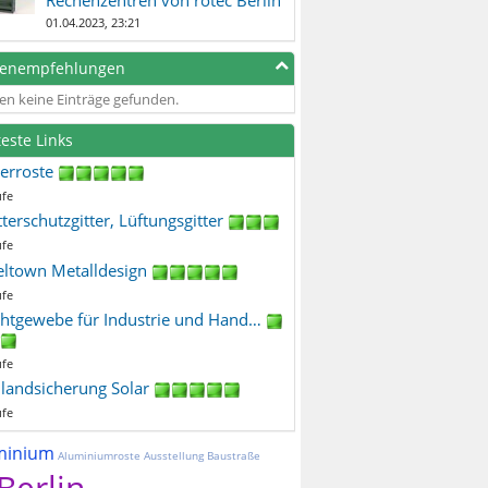
01.04.2023, 23:21
genempfehlungen
en keine Einträge gefunden.
teste Links
terroste
ufe
terschutzgitter, Lüftungsgitter
ufe
eltown Metalldesign
ufe
htgewebe für Industrie und Hand…
ufe
ilandsicherung Solar
ufe
minium
Aluminiumroste
Ausstellung
Baustraße
Berlin