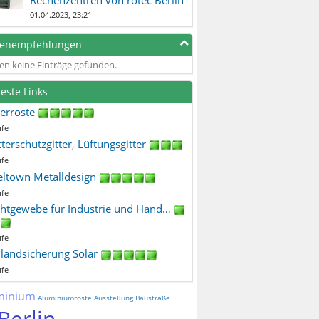
01.04.2023, 23:21
genempfehlungen
en keine Einträge gefunden.
teste Links
terroste
ufe
terschutzgitter, Lüftungsgitter
ufe
eltown Metalldesign
ufe
htgewebe für Industrie und Hand…
ufe
ilandsicherung Solar
ufe
minium
Aluminiumroste
Ausstellung
Baustraße
Berlin