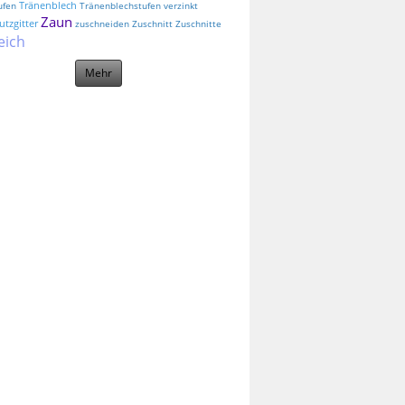
Tränenblech
ufen
Tränenblechstufen
verzinkt
Zaun
tzgitter
zuschneiden
Zuschnitt
Zuschnitte
eich
Mehr