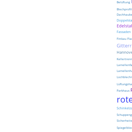
Belüftung
Blechprofil
Dachhaub
Doppelst
Edelsta
Fassaden
Fittkau
Fla
Gitter
Hannov
Kellertre
Lamellenf
Lamellenh
Lochblechr
Lüftungsh
Parkhaus
rot
Schinkelz
Schuppeng
Sicherheit
Spiegelble