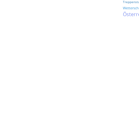
Treppenst
Wetterschu
Österr