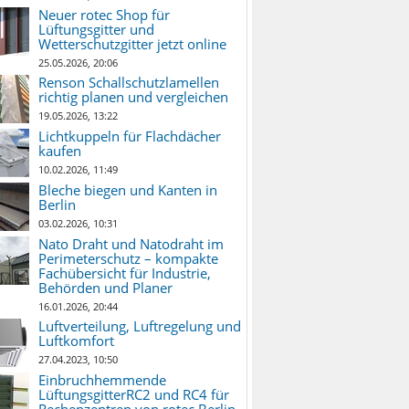
Neuer rotec Shop für
Lüftungsgitter und
Wetterschutzgitter jetzt online
25.05.2026, 20:06
Renson Schallschutzlamellen
richtig planen und vergleichen
19.05.2026, 13:22
Lichtkuppeln für Flachdächer
kaufen
10.02.2026, 11:49
Bleche biegen und Kanten in
Berlin
03.02.2026, 10:31
Nato Draht und Natodraht im
Perimeterschutz – kompakte
Fachübersicht für Industrie,
Behörden und Planer
16.01.2026, 20:44
Luftverteilung, Luftregelung und
Luftkomfort
27.04.2023, 10:50
Einbruchhemmende
LüftungsgitterRC2 und RC4 für
Rechenzentren von rotec Berlin