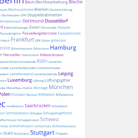
Bleche
Blechbearbeitung
Blech
Bremen
Blechzuschnitte
roste
Dachentlüftung
Doppelstabmatten
e
Dachhauben
DIN
Düsseldorf
Dortmund
abmattenzaun
hl
Essen
Fassade
Edelstahlspiegel
Fahrstraße
Fassadengitterroste
Fassadenroste
Fassadengitter
Frankfurt
gitterrost
chdach
GFK
Gitter
Hamburg
roste
Gitterrostzaun
Gitterzaun
er
Hersteller
Industriezaun
Industrietor
Köln
nnwand
Kellertrennwände
Lamellen
assade
Lamellenfassaden
Lamellenhaube
Leipzig
Lamellenwand
auben
Lamellenwände
Luxemburg
Lüftungsgitter
oste
Lüftung
München
Montage
aube
Metallbau
mobile
Polen
Potsdam
Riffelblech
Renson
Riffelbleche
ec
Saarbrücken
rundwalzen
Schiebetor
aun
Schmiedezaun
Schuppengeflecht
Schuppe
Schweiz
eflechtzaun
Schuppenzaun
sicherheitszaun
sroste
sichtschutz
Sichtschutzzaun
Stuttgart
Stahl
ch
Stromzaun
Treppen