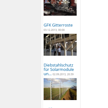
GFK Gitterroste
03.12.2013, 00:00
Diebstahlschutz
für Solarmodule
un…
02.09.2013, 20:39