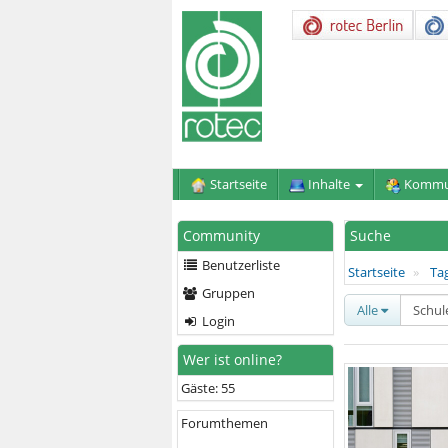
Startseite
Inhalte
Kommu
Community
Suche
Benutzerliste
Startseite
Ta
Gruppen
Alle
Login
Wer ist online?
Gäste: 55
Forumthemen