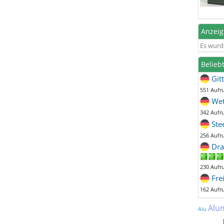
Anzei
Es wurd
Belieb
Git
551 Aufr
Wet
342 Aufr
Ste
256 Aufr
Dra
230 Aufr
Fre
162 Aufr
Alu
Alu