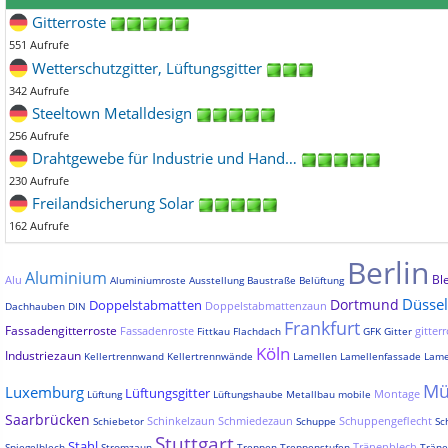
Gitterroste
551 Aufrufe
Wetterschutzgitter, Lüftungsgitter
342 Aufrufe
Steeltown Metalldesign
256 Aufrufe
Drahtgewebe für Industrie und Hand…
230 Aufrufe
Freilandsicherung Solar
162 Aufrufe
Berlin
Aluminium
Bl
Alu
Aluminiumroste
Ausstellung
Baustraße
Belüftung
Düssel
Dortmund
Doppelstabmatten
Doppelstabmattenzaun
Dachhauben
DIN
Frankfurt
Fassadengitterroste
Fassadenroste
gitterr
Fittkau
Flachdach
GFK
Gitter
Köln
Industriezaun
Kellertrennwand
Kellertrennwände
Lamellen
Lamellenfassade
Lame
Mü
Luxemburg
Lüftungsgitter
Montage
Lüftung
Lüftungshaube
Metallbau
mobile
Saarbrücken
Schinkelzaun
Schmiedezaun
Schuppengeflecht
Schiebetor
Schuppe
Sc
Stuttgart
Stahl
Tränenblech
Spiegelblech
Stromzaun
Treppen
Treppenstufen
Träne