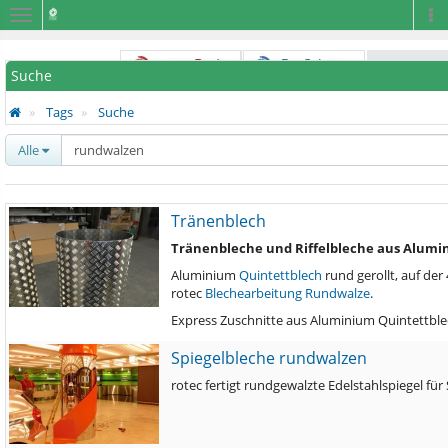
Navigation
Na
Suche
Tags
Suche
Alle
Tränenblech
Tränenbleche und Riffelbleche aus Alum
Aluminium
Quintettblech
rund gerollt, auf der
rotec
Blechearbeitung
Rundwalze
.
Express Zuschnitte aus Aluminium Quintettbl
Spiegelbleche rundwalzen
rotec fertigt rundgewalzte Edelstahlspiegel fü