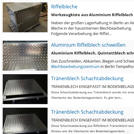
Riffelbleche
Werkzeugkiste aus Aluminium Riffelblech
Neben der großen Lagerhaltung in Berlin an Al
Bleche in der hausinternen Blechbearbeitung.
Folgende Verarbeitung der Riffel…
Aluminium Riffelblech schweißen
Aluminium Riffelblech, Quintettblech sc
Das Zuschneiden, Abkanten, Biegen und Schwei
Blechbearbeitungszentrum
in Berlin Tempelho
Tränenblech Schachtabdeckung
TRÄNENBLECH EINGEFASST IM BODENBELAG
Diese Schachtabdeckung aus Tränenblech wurde mit einem
Oberkante des Bodenbelagswinkels. Es gibt kein…
Tränenblech Schachtabdeckung
TRÄNENBLECH EINGEFASST IM BODENBELAG
Diese Schachtabdeckung aus Riffelblech Tränenblech wur
Niveau wie die Oberkante des Bodenbelagswinkels. …