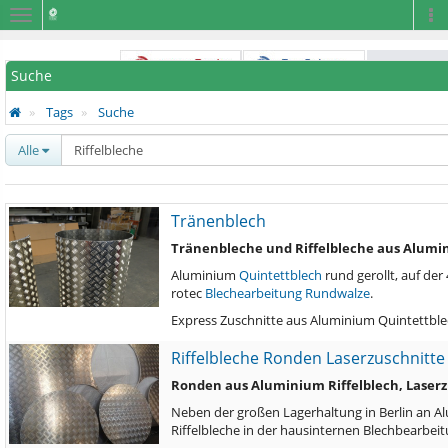
Navigation
Na
Suche
Tags
Suche
Alle
Tränenblech
Tränenbleche und Riffelbleche aus Alum
Aluminium
Quintettblech
rund gerollt, auf der
rotec
Blechearbeitung
Rundwalze
.
Express Zuschnitte aus Aluminium Quintettbl
Riffelbleche Ronden Laserzuschnitte
Ronden aus Aluminium Riffelblech, Laserz
Neben der großen Lagerhaltung in Berlin an Al
Riffelbleche in der hausinternen Blechbearbe