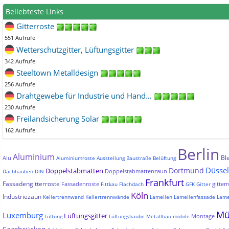
Beliebteste Links
Gitterroste
551 Aufrufe
Wetterschutzgitter, Lüftungsgitter
342 Aufrufe
Steeltown Metalldesign
256 Aufrufe
Drahtgewebe für Industrie und Hand…
230 Aufrufe
Freilandsicherung Solar
162 Aufrufe
Berlin
Aluminium
Bl
Alu
Aluminiumroste
Ausstellung
Baustraße
Belüftung
Düssel
Dortmund
Doppelstabmatten
Doppelstabmattenzaun
Dachhauben
DIN
Frankfurt
Fassadengitterroste
Fassadenroste
gitterr
Fittkau
Flachdach
GFK
Gitter
Köln
Industriezaun
Kellertrennwand
Kellertrennwände
Lamellen
Lamellenfassade
Lame
Mü
Luxemburg
Lüftungsgitter
Montage
Lüftung
Lüftungshaube
Metallbau
mobile