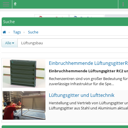
Navigation
Na
Suche
Tags
Suche
Alle
Einbruchhemmende LüftungsgitterRC
Einbruchhemmende Lüftungsgitter RC2 un
Rechenzentren sind von großer Bedeutung für
zuverlässige Infrastruktur für die Spe…
Lüftungsgitter und Lufttechnik
Herstellung und Vertrieb von Lüftungsgitter un
Lüftungsgitter aus Stahl und Aluminium aktuali