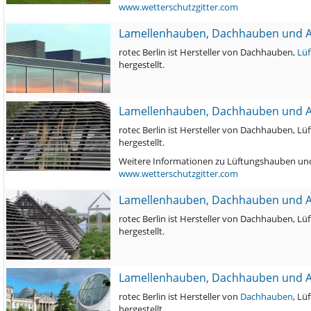
www.wetterschutzgitter.com
Lamellenhauben, Dachhauben und 
rotec Berlin ist Hersteller von Dachhauben,
Lü
hergestellt.
Lamellenhauben, Dachhauben und 
rotec Berlin ist Hersteller von Dachhauben
hergestellt.
Weitere Informationen zu Lüftungshauben und
www.wetterschutzgitter.com
Lamellenhauben, Dachhauben und 
rotec Berlin ist Hersteller von Dachhauben
hergestellt.
Lamellenhauben, Dachhauben und 
rotec Berlin ist Hersteller von
Dachhauben
, L
hergestellt.