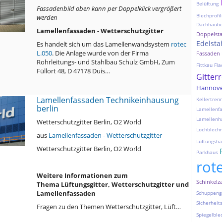
Belüftung
Fassadenbild oben kann per Doppelklick vergrößert
Blechprofil
werden
Dachhaub
Lamellenfassaden - Wetterschutzgitter
Doppelst
Edelsta
Es handelt sich um das Lamellenwandsystem
rotec
L.050
. Die Anlage wurde von der Firma
Fassaden
Rohrleitungs- und Stahlbau Schulz GmbH, Zum
Fittkau
Fla
Füllort 48, D 47178 Duis…
Gitter
Hannov
Lamellenfassaden Technikeinhausung
Kellertre
berlin
Lamellenf
Lamellenh
Wetterschutzgitter Berlin, O2 World
Lochblechr
aus
Lamellenfassaden - Wetterschutzgitter
Lüftungsh
Wetterschutzgitter Berlin, O2 World
Parkhaus
rot
Weitere Informationen zum
Schinkelz
Thema Lüftungsgitter, Wetterschutzgitter und
Lamellenfassaden
Schuppeng
Sicherheit
Fragen zu den Themen Wetterschutzgitter, Lüft…
Spiegelble