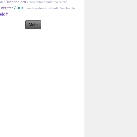
Tränenblech
ufen
Tränenblechstufen
verzinkt
Zaun
tzgitter
zuschneiden
Zuschnitt
Zuschnitte
eich
Mehr