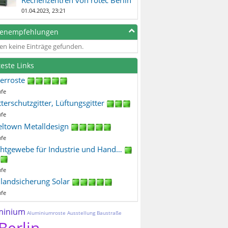
01.04.2023, 23:21
genempfehlungen
en keine Einträge gefunden.
teste Links
terroste
ufe
terschutzgitter, Lüftungsgitter
ufe
eltown Metalldesign
ufe
htgewebe für Industrie und Hand…
ufe
ilandsicherung Solar
ufe
minium
Aluminiumroste
Ausstellung
Baustraße
Berlin