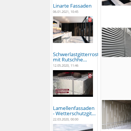
Linarte Fassaden
06.01.2021, 10:45
Schwerlastgitterroste
mit Rutschhe…
12.05.2020, 11:46
Lamellenfassaden
- Wetterschutzgit…
22.03.2020, 00:00