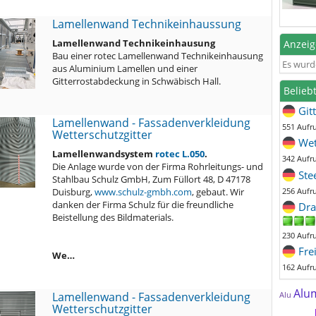
Lamellenwand Technikeinhaussung
Lamellenwand Technikeinhausung
Anzei
Bau einer rotec Lamellenwand Technikeinhausung
Es wurd
aus Aluminium Lamellen und einer
Gitterrostabdeckung in Schwäbisch Hall.
Belieb
Git
Lamellenwand - Fassadenverkleidung
551 Aufr
Wetterschutzgitter
Wet
Lamellenwandsystem
rotec L.050
.
342 Aufr
Die Anlage wurde von der Firma Rohrleitungs- und
Ste
Stahlbau Schulz GmbH, Zum Füllort 48, D 47178
256 Aufr
Duisburg,
www.schulz-gmbh.com
, gebaut. Wir
danken der Firma Schulz für die freundliche
Dra
Beistellung des Bildmaterials.
230 Aufr
Fre
We…
162 Aufr
Alu
Lamellenwand - Fassadenverkleidung
Alu
Wetterschutzgitter