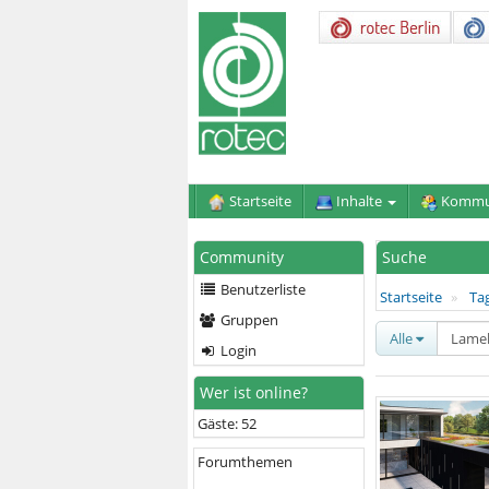
Startseite
Inhalte
Kommu
Community
Suche
Benutzerliste
Startseite
Ta
Gruppen
Alle
Login
Wer ist online?
Gäste: 52
Forumthemen