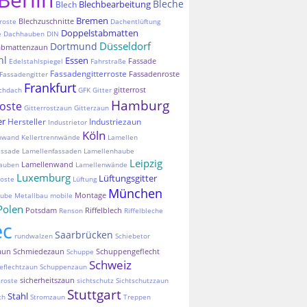
Bleche
Blechbearbeitung
Blech
Bremen
Blechzuschnitte
roste
Dachentlüftung
Doppelstabmatten
e
Dachhauben
DIN
Düsseldorf
Dortmund
abmattenzaun
hl
Essen
Fassade
Edelstahlspiegel
Fahrstraße
Fassadengitterroste
Fassadenroste
Fassadengitter
Frankfurt
gitterrost
chdach
GFK
Gitter
Hamburg
roste
Gitterrostzaun
Gitterzaun
er
Hersteller
Industriezaun
Industrietor
Köln
nnwand
Kellertrennwände
Lamellen
assade
Lamellenfassaden
Lamellenhaube
Leipzig
Lamellenwand
auben
Lamellenwände
Luxemburg
Lüftungsgitter
oste
Lüftung
München
Montage
aube
Metallbau
mobile
Polen
Potsdam
Riffelblech
Renson
Riffelbleche
ec
Saarbrücken
rundwalzen
Schiebetor
aun
Schmiedezaun
Schuppengeflecht
Schuppe
Schweiz
eflechtzaun
Schuppenzaun
sicherheitszaun
sroste
sichtschutz
Sichtschutzzaun
Stuttgart
Stahl
ch
Stromzaun
Treppen