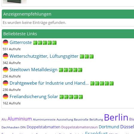
Anzeigenempfehlungen
Es wurden keine Einträge gefunden.
Beliebteste Links
Gitterroste
551 Aufrufe
Wetterschutzgitter, Lüftungsgitter
342 Aufrufe
Steeltown Metalldesign
256 Aufrufe
Drahtgewebe für Industrie und Hand…
230 Aufrufe
Freilandsicherung Solar
162 Aufrufe
Berlin
Aluminium
Bl
Alu
Aluminiumroste
Ausstellung
Baustraße
Belüftung
Düssel
Dortmund
Doppelstabmatten
Doppelstabmattenzaun
Dachhauben
DIN
Frankfurt