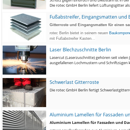
Schutz gegen Einbruch und Diebstahl ist in der 
Die rotec GmbH Berlin liefert Lüftungsgitter a
Fußabstreifer, Eingangsmatten und E
Gitterroste und Eingangsmatten für einen sa
rotec Berlin bietet in seinem neuen
Baukompone
mit Fußabstreifer Kasten…
Laser Blechzuschnitte Berlin
Lasercut (Laserzuschnitte) gehören seit viele
ausgefallenen Lochmustern und Schriftzügen 
Schwerlast Gitterroste
Die rotec GmbH Berlin fertigt Schwerlastgitte
Aluminium Lamellen für Fassaden 
Aluminium Lamellen für Fassaden und D