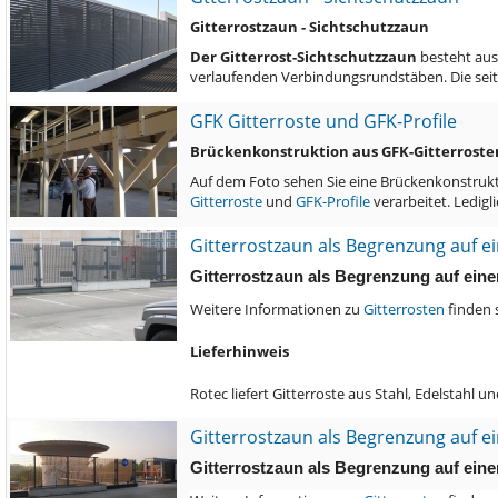
Gitterrostzaun - Sichtschutzzaun
Der Gitterrost-Sichtschutzzaun
besteht aus
verlaufenden Verbindungsrundstäben. Die seit
GFK Gitterroste und GFK-Profile
Brückenkonstruktion aus GFK-Gitterrosten
Auf dem Foto sehen Sie eine Brückenkonstrukti
Gitterroste
und
GFK-Profile
verarbeitet. Ledigl
Gitterrostzaun als Begrenzung auf 
Gitterrostzaun als Begrenzung auf ein
Weitere Informationen zu
Gitterrosten
finden 
Lieferhinweis
Rotec liefert Gitterroste aus Stahl, Edelstahl
Gitterrostzaun als Begrenzung auf 
Gitterrostzaun als Begrenzung auf ein