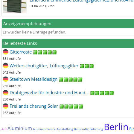
01.04.2023, 23:21
Anzeigenempfehlungen
Es wurden keine Einträge gefunden.
Beliebteste Links
Gitterroste
551 Aufrufe
Wetterschutzgitter, Lüftungsgitter
342 Aufrufe
Steeltown Metalldesign
256 Aufrufe
Drahtgewebe für Industrie und Hand…
230 Aufrufe
Freilandsicherung Solar
162 Aufrufe
Berlin
Aluminium
Bl
Alu
Aluminiumroste
Ausstellung
Baustraße
Belüftung