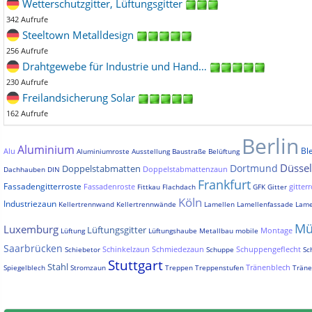
Wetterschutzgitter, Lüftungsgitter
342 Aufrufe
Steeltown Metalldesign
256 Aufrufe
Drahtgewebe für Industrie und Hand…
230 Aufrufe
Freilandsicherung Solar
162 Aufrufe
Berlin
Aluminium
Bl
Alu
Aluminiumroste
Ausstellung
Baustraße
Belüftung
Düssel
Dortmund
Doppelstabmatten
Doppelstabmattenzaun
Dachhauben
DIN
Frankfurt
Fassadengitterroste
Fassadenroste
gitterr
Fittkau
Flachdach
GFK
Gitter
Köln
Industriezaun
Kellertrennwand
Kellertrennwände
Lamellen
Lamellenfassade
Lame
Mü
Luxemburg
Lüftungsgitter
Montage
Lüftung
Lüftungshaube
Metallbau
mobile
Saarbrücken
Schinkelzaun
Schmiedezaun
Schuppengeflecht
Schiebetor
Schuppe
Sc
Stuttgart
Stahl
Tränenblech
Spiegelblech
Stromzaun
Treppen
Treppenstufen
Träne