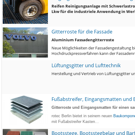
Reifen Reinigungsanlage mit Schwerlastr
Lkw für die industriele Anwendung in We
Gitterroste für die Fassade
Aluminium Fassadengitterroste
Neue Möglichkeiten der Fassadengestaltung bie
Hochdruckpressverfahren kann der Fassadenro
Lüftungsgitter und Lufttechnik
Herstellung und Vertrieb von Lüftungsgitter u
Fußabstreifer, Eingangsmatten und E
Gitterroste und Eingangsmatten für einen sa
rotec Berlin bietet in seinem neuen
Baukompone
mit Fußabstreifer Kasten…
Bootsstege, Bootsstegbelag und Bar