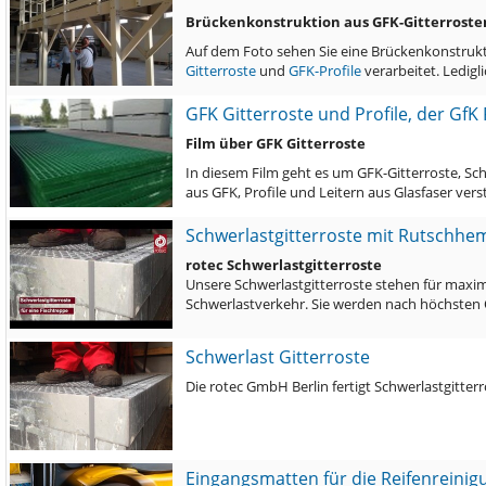
Brückenkonstruktion aus GFK-Gitterrosten
Auf dem Foto sehen Sie eine Brückenkonstrukti
Gitterroste
und
GFK-Profile
verarbeitet. Ledigl
GFK Gitterroste und Profile, der GfK 
Film über GFK Gitterroste
In diesem Film geht es um GFK-Gitterroste, S
aus GFK, Profile und Leitern aus Glasfaser ve
Schwerlastgitterroste mit Rutschh
rotec Schwerlastgitterroste
Unsere Schwerlastgitterroste stehen für maximal
Schwerlastverkehr. Sie werden nach höchsten Q
Schwerlast Gitterroste
Die rotec GmbH Berlin fertigt Schwerlastgitte
Eingangsmatten für die Reifenreini