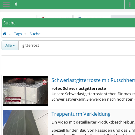
Navigation
Na
Suche
Tags
Suche
Alle
Schwerlastgitterroste mit Rutschh
rotec Schwerlastgitterroste
Unsere Schwerlastgitterroste stehen für maximal
Schwerlastverkehr. Sie werden nach höchsten Q
Treppenturm Verkleidung
Ein Video mit detaillierter Produktbeschreibun
Speziell für den Bau von Fassaden und das Ei