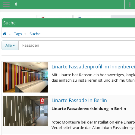
Navigation
Na
Suche
Tags
Suche
Alle
Linarte Fassadenprofil im Innenbere
Mit Linarte hat Renson ein hochwertiges, lan
das einfach zu installieren ist und sich multi
Linarte Fassade in Berlin
Linarte Fassadenverkleidung in Berlin
rotec Monteure bei der Installation eine Linar
Verarbeitet wurde das Aluminium Fassadensys