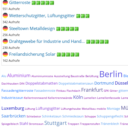
Gitterroste
551 Aufrufe
Wetterschutzgitter, Lüftungsgitter
342 Aufrufe
Steeltown Metalldesign
256 Aufrufe
Drahtgewebe für Industrie und Hand…
230 Aufrufe
Freilandsicherung Solar
162 Aufrufe
Berlin
Aluminium
Bl
Alu
Aluminiumroste
Ausstellung
Baustraße
Belüftung
Düssel
Dortmund
Doppelstabmatten
Doppelstabmattenzaun
Dachhauben
DIN
Frankfurt
Fassadengitterroste
Fassadenroste
gitterr
Fittkau
Flachdach
GFK
Gitter
Köln
Industriezaun
Kellertrennwand
Kellertrennwände
Lamellen
Lamellenfassade
Lame
Mü
Luxemburg
Lüftungsgitter
Montage
Lüftung
Lüftungshaube
Metallbau
mobile
Saarbrücken
Schinkelzaun
Schmiedezaun
Schuppengeflecht
Schiebetor
Schuppe
Sc
Stuttgart
Stahl
Tränenblech
Spiegelblech
Stromzaun
Treppen
Treppenstufen
Träne