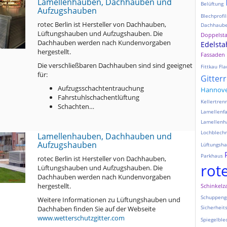
Lamellenhauben, Dachhauben und
Belüftung
Aufzugshauben
Blechprofil
rotec Berlin ist Hersteller von Dachhauben,
Dachhaub
Lüftungshauben und Aufzugshauben. Die
Doppelst
Dachhauben werden nach Kundenvorgaben
Edelsta
hergestellt.
Fassaden
Die verschließbaren Dachhauben sind sind geeignet
Fittkau
Fla
für:
Gitter
Aufzugsschachtentrauchung
Hannov
Fahrstuhlschachentlüftung
Kellertre
Schachten…
Lamellenf
Lamellenh
Lochblechr
Lamellenhauben, Dachhauben und
Aufzugshauben
Lüftungsh
Parkhaus
rotec Berlin ist Hersteller von Dachhauben,
rot
Lüftungshauben und Aufzugshauben. Die
Dachhauben werden nach Kundenvorgaben
hergestellt.
Schinkelz
Schuppeng
Weitere Informationen zu Lüftungshauben und
Sicherheit
Dachhaben finden Sie auf der Webseite
www.wetterschutzgitter.com
Spiegelble