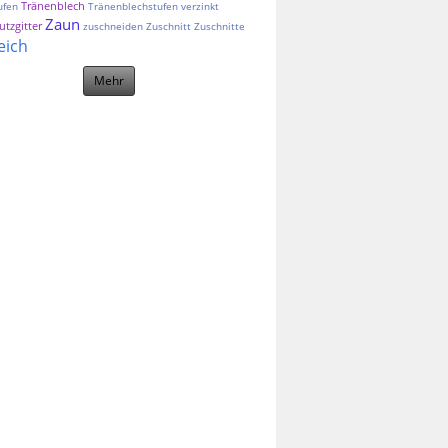
Tränenblech
ufen
Tränenblechstufen
verzinkt
Zaun
tzgitter
zuschneiden
Zuschnitt
Zuschnitte
eich
Mehr