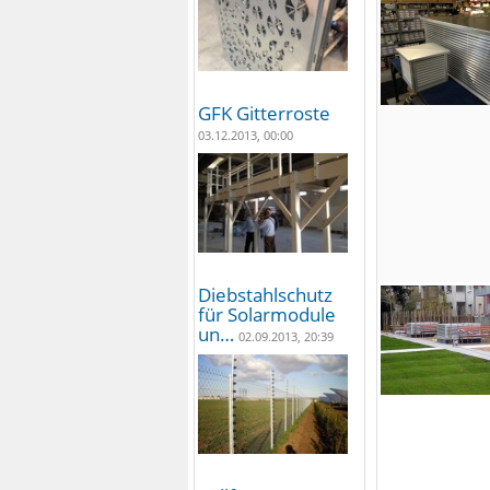
GFK Gitterroste
03.12.2013, 00:00
Diebstahlschutz
für Solarmodule
un…
02.09.2013, 20:39