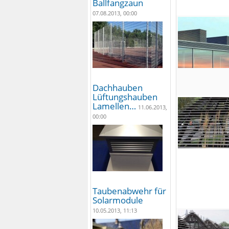
Ballfangzaun
07.08.2013, 00:00
Dachhauben
Lüftungshauben
Lamellen…
11.06.2013,
00:00
Taubenabwehr für
Solarmodule
10.05.2013, 11:13