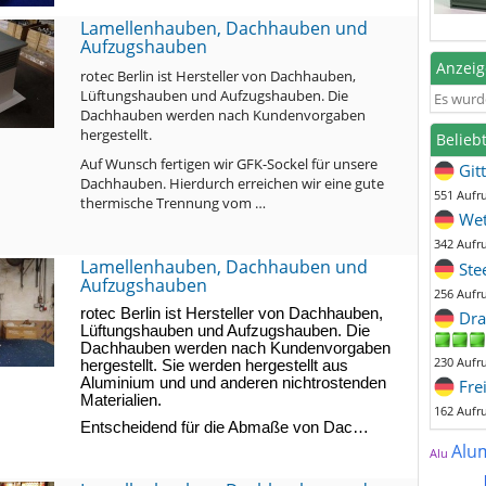
Lamellenhauben, Dachhauben und
Aufzugshauben
Anzei
rotec Berlin ist Hersteller von Dachhauben,
Lüftungshauben und Aufzugshauben. Die
Es wurd
Dachhauben werden nach Kundenvorgaben
hergestellt.
Belieb
Auf Wunsch fertigen wir GFK-Sockel für unsere
Git
Dachhauben. Hierdurch erreichen wir eine gute
551 Aufr
thermische Trennung vom …
Wet
342 Aufr
Lamellenhauben, Dachhauben und
Ste
Aufzugshauben
256 Aufr
rotec Berlin ist Hersteller von Dachhauben,
Dra
Lüftungshauben und Aufzugshauben. Die
Dachhauben werden nach Kundenvorgaben
230 Aufr
hergestellt. Sie werden hergestellt aus
Aluminium und und anderen nichtrostenden
Fre
Materialien.
162 Aufr
Entscheidend für die Abmaße von Dac…
Alu
Alu