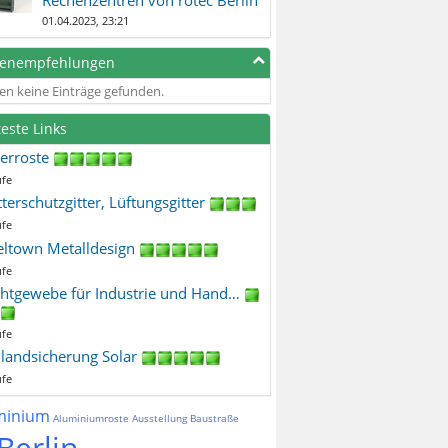
01.04.2023, 23:21
genempfehlungen
en keine Einträge gefunden.
teste Links
terroste
ufe
terschutzgitter, Lüftungsgitter
ufe
eltown Metalldesign
ufe
htgewebe für Industrie und Hand…
ufe
ilandsicherung Solar
ufe
minium
Aluminiumroste
Ausstellung
Baustraße
Berlin