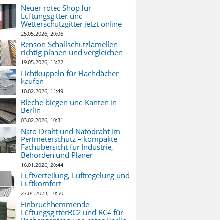
Neuer rotec Shop für
Lüftungsgitter und
Wetterschutzgitter jetzt online
25.05.2026, 20:06
Renson Schallschutzlamellen
richtig planen und vergleichen
19.05.2026, 13:22
Lichtkuppeln für Flachdächer
kaufen
10.02.2026, 11:49
Bleche biegen und Kanten in
Berlin
03.02.2026, 10:31
Nato Draht und Natodraht im
Perimeterschutz – kompakte
Fachübersicht für Industrie,
Behörden und Planer
16.01.2026, 20:44
Luftverteilung, Luftregelung und
Luftkomfort
27.04.2023, 10:50
Einbruchhemmende
LüftungsgitterRC2 und RC4 für
Rechenzentren von rotec Berlin