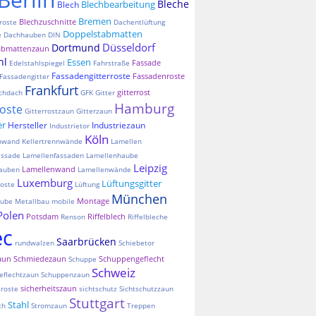
Bleche
Blechbearbeitung
Blech
Bremen
Blechzuschnitte
roste
Dachentlüftung
Doppelstabmatten
e
Dachhauben
DIN
Düsseldorf
Dortmund
abmattenzaun
hl
Essen
Fassade
Edelstahlspiegel
Fahrstraße
Fassadengitterroste
Fassadenroste
Fassadengitter
Frankfurt
gitterrost
chdach
GFK
Gitter
Hamburg
roste
Gitterrostzaun
Gitterzaun
er
Hersteller
Industriezaun
Industrietor
Köln
nnwand
Kellertrennwände
Lamellen
assade
Lamellenfassaden
Lamellenhaube
Leipzig
Lamellenwand
auben
Lamellenwände
Luxemburg
Lüftungsgitter
oste
Lüftung
München
Montage
aube
Metallbau
mobile
Polen
Potsdam
Riffelblech
Renson
Riffelbleche
ec
Saarbrücken
rundwalzen
Schiebetor
aun
Schmiedezaun
Schuppengeflecht
Schuppe
Schweiz
eflechtzaun
Schuppenzaun
sicherheitszaun
sroste
sichtschutz
Sichtschutzzaun
Stuttgart
Stahl
ch
Stromzaun
Treppen