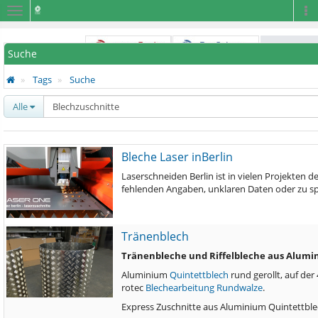
Navigation
Na
Suche
Tags
Suche
Alle
Bleche Laser inBerlin
Laserschneiden Berlin ist in vielen Projekten
fehlenden Angaben, unklaren Daten oder zu sp
Tränenblech
Tränenbleche und Riffelbleche aus Alum
Aluminium
Quintettblech
rund gerollt, auf der
rotec
Blechearbeitung
Rundwalze
.
Express Zuschnitte aus Aluminium Quintettbl