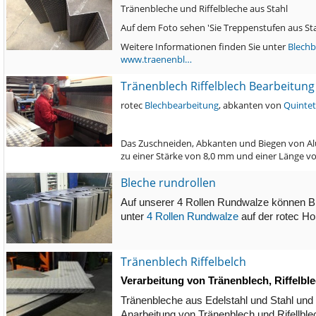
Tränenbleche und Riffelbleche aus Stahl
Auf dem Foto sehen 'Sie Treppenstufen aus St
Weitere Informationen finden Sie unter
Blechb
www.traenenbl…
Tränenblech Riffelblech Bearbeitung
rotec
Blechbearbeitung
, abkanten von
Quintet
Das Zuschneiden, Abkanten und Biegen von Al
zu einer Stärke von 8,0 mm und einer Länge v
Bleche rundrollen
Auf unserer 4 Rollen Rundwalze können Bl
unter
4 Rollen Rundwalze
auf der rotec H
Tränenblech Riffelbelch
Verarbeitung von Tränenblech, Riffelbl
Tränenbleche aus Edelstahl und Stahl und 
Anarbeitung von Tränenblech und Rifellble