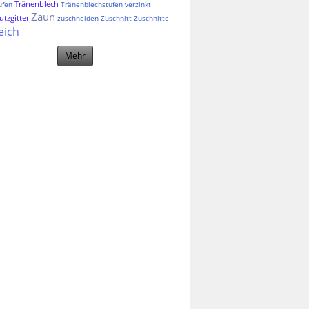
Tränenblech
ufen
Tränenblechstufen
verzinkt
Zaun
tzgitter
zuschneiden
Zuschnitt
Zuschnitte
eich
Mehr