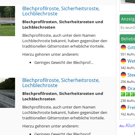
Blechprofilroste, Sicherheitsroste,
Lochblechroste
Anzei
Blechprofilrosten, Sicherheitsrosten und
Lochblechrosten
Es wurd
Blechprofilroste, auch unter dem Namen
Belieb
Lochblechroste bekannt, haben gegenüber den
traditionellen Gitterrosten erhebliche Vorteile.
Git
Hierzu gehören unter anderem:
551 Aufr
Wet
Geringes Gewicht der Blechprof…
342 Aufr
Ste
Blechprofilroste, Sicherheitsroste,
256 Aufr
Lochblechroste
Dra
Blechprofilrosten, Sicherheitsrosten und
Lochblechrosten
230 Aufr
Blechprofilroste, auch unter dem Namen
Fre
Lochblechroste bekannt, haben gegenüber den
162 Aufr
traditionellen Gitterrosten erhebliche Vorteile.
Alu
Hierzu gehören unter anderem:
Alu
Geringes Gewicht der Blechprof…