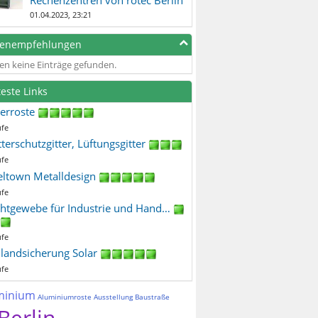
01.04.2023, 23:21
genempfehlungen
en keine Einträge gefunden.
teste Links
terroste
ufe
terschutzgitter, Lüftungsgitter
ufe
eltown Metalldesign
ufe
htgewebe für Industrie und Hand…
ufe
ilandsicherung Solar
ufe
minium
Aluminiumroste
Ausstellung
Baustraße
Berlin