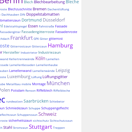
Bleche
Blechbearbeitung
Blech
Bremen
Blechzuschnitte
roste
Dachentlüftung
Doppelstabmatten
e
Dachhauben
DIN
Düsseldorf
Dortmund
abmattenzaun
hl
Essen
Fassade
Edelstahlspiegel
Fahrstraße
Fassadengitterroste
Fassadenroste
Fassadengitter
Frankfurt
gitterrost
chdach
GFK
Gitter
Hamburg
roste
Gitterrostzaun
Gitterzaun
er
Hersteller
Industriezaun
Industrietor
Köln
nnwand
Kellertrennwände
Lamellen
assade
Lamellenfassaden
Lamellenhaube
Leipzig
Lamellenwand
auben
Lamellenwände
Luxemburg
Lüftungsgitter
oste
Lüftung
München
Montage
aube
Metallbau
mobile
Polen
Potsdam
Riffelblech
Renson
Riffelbleche
ec
Saarbrücken
rundwalzen
Schiebetor
aun
Schmiedezaun
Schuppengeflecht
Schuppe
Schweiz
eflechtzaun
Schuppenzaun
sicherheitszaun
sroste
sichtschutz
Sichtschutzzaun
Stuttgart
Stahl
ch
Stromzaun
Treppen