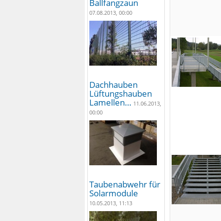
Ballfangzaun
07.08.2013, 00:00
Dachhauben
Lüftungshauben
Lamellen…
11.06.2013,
00:00
Taubenabwehr für
Solarmodule
10.05.2013, 11:13