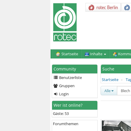
Startseite
Inhalte
Kommu
Community
Suche
Benutzerliste
Startseite
Ta
Gruppen
Alle
Login
Wer ist online?
Gäste: 53
Forumthemen