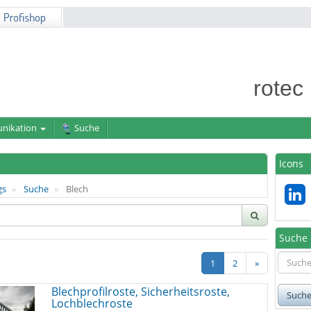
rotec
nikation
Suche
Icons
gs
Suche
Blech
Suche
1
2
»
Blechprofilroste, Sicherheitsroste,
Such
Lochblechroste