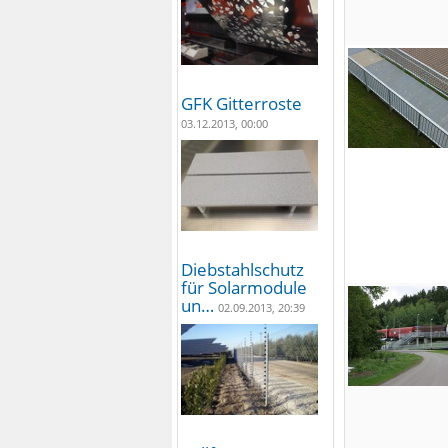
GFK Gitterroste
03.12.2013, 00:00
Diebstahlschutz
für Solarmodule
un…
02.09.2013, 20:39