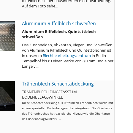
Riffelbleche in der hausinternen Blechbearbeitung.
Auf dem Foto sehe…
Aluminium Riffelblech schweißen
Aluminium Riffelblech, Quintettblech
schweißen
Das Zuschneiden, Abkanten, Biegen und Schweißen
von Aluminium Riffelblech und Quintettblechen ist
in unserem
Blechbearbeitungszentrum
in Berlin
Tempelhof bis zu einer Stärke von 8,0 mm und einer
Länge v…
Tränenblech Schachtabdeckung
TRÄNENBLECH EINGEFASST IM
BODENBELAGSWINKEL
Diese Schachtabdeckung aus Riffelblech Tränenblech wurde mit
einem speziellen Bodenbelagswinkel eingefasst. Die Oberkante
des Tränenbleches hat das gleiche Niveau wie die Oberkante
des Bodenbelagswinkels. …