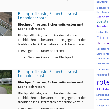
Belüftung
Blechprofil
Dachhaub
Blechprofilroste, Sicherheitsroste,
Doppelst
Lochblechroste
Edelsta
Blechprofilrosten, Sicherheitsrosten und
Fassaden
Lochblechrosten
Fittkau
Fla
Blechprofilroste, auch unter dem Namen
Gitter
Lochblechroste bekannt, haben gegenüber den
Hannov
traditionellen Gitterrosten erhebliche Vorteile.
Kellertre
Hierzu gehören unter anderem:
Lamellenf
Geringes Gewicht der Blechprof…
Lamellenh
Lochblechr
Lüftungsh
Blechprofilroste, Sicherheitsroste,
Lochblechroste
Parkhaus
rot
Blechprofilrosten, Sicherheitsrosten und
Lochblechrosten
Schinkelz
Blechprofilroste, auch unter dem Namen
Schuppeng
Lochblechroste bekannt, haben gegenüber den
Sicherheit
traditionellen Gitterrosten erhebliche Vorteile.
Spiegelble
Hierzu gehören unter anderem: