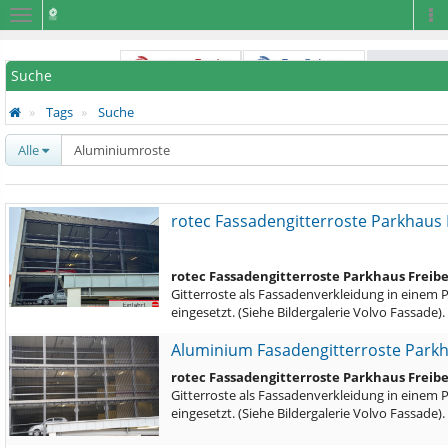
Navigation
Na
Suche
Tags
Suche
Alle
rotec Fassadengitterroste Parkhaus 
rotec Fassadengitterroste Parkhaus Freib
Gitterroste als Fassadenverkleidung in einem 
eingesetzt. (Siehe Bildergalerie Volvo Fassade)
Aluminium Fasadengitterroste Park
rotec Fassadengitterroste Parkhaus Freib
Gitterroste als Fassadenverkleidung in einem 
eingesetzt. (Siehe Bildergalerie Volvo Fassade)