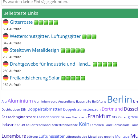
Es wurden keine Einträge gefunden.
Beliebteste Links
Gitterroste
551 Aufrufe
Wetterschutzgitter, Lüftungsgitter
342 Aufrufe
Steeltown Metalldesign
256 Aufrufe
Drahtgewebe für Industrie und Hand…
230 Aufrufe
Freilandsicherung Solar
162 Aufrufe
Berlin
Aluminium
Bl
Alu
Aluminiumroste
Ausstellung
Baustraße
Belüftung
Düssel
Dortmund
Doppelstabmatten
Doppelstabmattenzaun
Dachhauben
DIN
Frankfurt
Fassadengitterroste
Fassadenroste
gitterr
Fittkau
Flachdach
GFK
Gitter
Köln
Industriezaun
Kellertrennwand
Kellertrennwände
Lamellen
Lamellenfassade
Lame
Mü
Luxemburg
Lüftungsgitter
Montage
Lüftung
Lüftungshaube
Metallbau
mobile