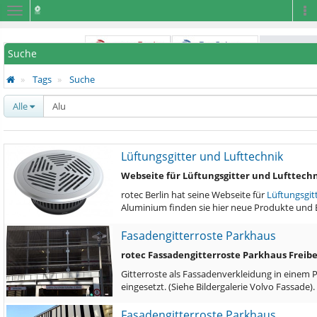
Navigation
Na
Suche
Tags
Suche
Alle
Lüftungsgitter und Lufttechnik
Webseite für Lüftungsgitter und Lufttech
rotec Berlin hat seine Webseite für
Lüftungsgit
Aluminium finden sie hier neue Produkte und
Fasadengitterroste Parkhaus
rotec Fassadengitterroste Parkhaus Freib
Gitterroste als Fassadenverkleidung in einem 
eingesetzt. (Siehe Bildergalerie Volvo Fassade)
Fasadengitterroste Parkhaus