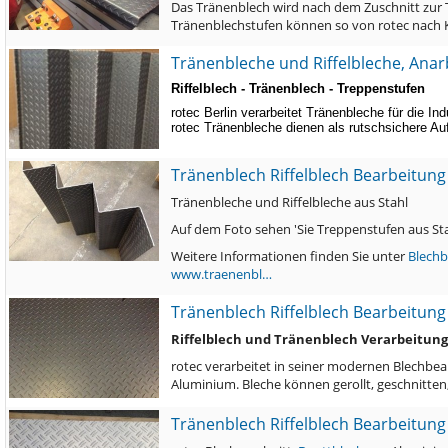
Das Tränenblech wird nach dem Zuschnitt zur 
Tränenblechstufen können so von rotec nach 
Tränenbleche und Riffelbleche, Anar
Riffelblech - Tränenblech - Treppenstufen
rotec Berlin verarbeitet Tränenbleche für die In
rotec Tränenbleche dienen als rutschsichere A
Tränenblech Riffelblech Bearbeitung
Tränenbleche und Riffelbleche aus Stahl
Auf dem Foto sehen 'Sie Treppenstufen aus St
Weitere Informationen finden Sie unter
Blechb
www.traenenbl…
Tränenblech Riffelblech Bearbeitung
Riffelblech und Tränenblech Verarbeitung 
rotec verarbeitet in seiner modernen Blechbea
Aluminium. Bleche können gerollt, geschnitte
Tränenblech Riffelblech Bearbeitung