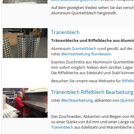
Auf dem gezeigten Viedeo sehen Sie das ver
Aluminium Quintettblech hergestellt.
Tränenblech
Tränenbleche und Riffelbleche aus Alum
Aluminium
Quintettblech
rund gerollt, auf der
rotec
Blechearbeitung
Rundwalze
.
Express Zuschnitte aus Aluminium Quintettble
mm sofort möglich. Neben dem Großen Lager v
Die Riffelbleche aus Edelstahl und Stahl könne
Besuchen Sie unsere neue Webseite für
Riffelb
Tränenblech Riffelblech Bearbeitung
rotec
Blechbearbeitung
, abkanten von
Quintet
Das Zuschneiden, Abkanten und Biegen von Al
zu einer Stärke von 8,0 mm und einer Länge 
Tränenblech
aus Edelstahl und Warzenbleche a