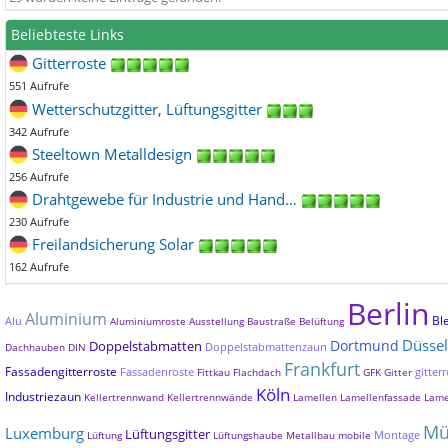
Beliebteste Links
Gitterroste
551 Aufrufe
Wetterschutzgitter, Lüftungsgitter
342 Aufrufe
Steeltown Metalldesign
256 Aufrufe
Drahtgewebe für Industrie und Hand…
230 Aufrufe
Freilandsicherung Solar
162 Aufrufe
Berlin
Aluminium
Bl
Alu
Aluminiumroste
Ausstellung
Baustraße
Belüftung
Düssel
Dortmund
Doppelstabmatten
Doppelstabmattenzaun
Dachhauben
DIN
Frankfurt
Fassadengitterroste
Fassadenroste
gitterr
Fittkau
Flachdach
GFK
Gitter
Köln
Industriezaun
Kellertrennwand
Kellertrennwände
Lamellen
Lamellenfassade
Lame
Mü
Luxemburg
Lüftungsgitter
Montage
Lüftung
Lüftungshaube
Metallbau
mobile