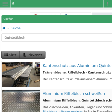
Navigation
Na
Suche
Suche
Alle
Relevanz
Kantenschutz aus Aluminium Quinte
Tränenbleche, Riffelblech - Kantenschutz
Der Kantenschutz wurde aus einem Aluminiu
Aluminium Riffelblech schweißen
Aluminium Riffelblech, Quintettblech sc
Das Zuschneiden, Abkanten, Biegen und Schwei
Blechbearbeitungszentrum
in Berlin Tempelho