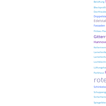
Belüftung
Blechprofil
Dachhaub
Doppelst
Edelsta
Fassaden
Fittkau
Fla
Gitter
Hannov
Kellertre
Lamellenf
Lamellenh
Lochblechr
Lüftungsh
Parkhaus
rot
Schinkelz
Schuppeng
Sicherheit
Spiegelble