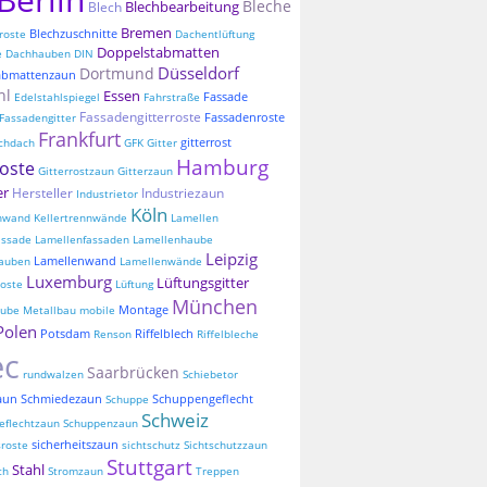
Bleche
Blechbearbeitung
Blech
Bremen
Blechzuschnitte
roste
Dachentlüftung
Doppelstabmatten
e
Dachhauben
DIN
Düsseldorf
Dortmund
abmattenzaun
hl
Essen
Fassade
Edelstahlspiegel
Fahrstraße
Fassadengitterroste
Fassadenroste
Fassadengitter
Frankfurt
gitterrost
chdach
GFK
Gitter
Hamburg
roste
Gitterrostzaun
Gitterzaun
er
Hersteller
Industriezaun
Industrietor
Köln
nnwand
Kellertrennwände
Lamellen
assade
Lamellenfassaden
Lamellenhaube
Leipzig
Lamellenwand
auben
Lamellenwände
Luxemburg
Lüftungsgitter
oste
Lüftung
München
Montage
aube
Metallbau
mobile
Polen
Potsdam
Riffelblech
Renson
Riffelbleche
ec
Saarbrücken
rundwalzen
Schiebetor
aun
Schmiedezaun
Schuppengeflecht
Schuppe
Schweiz
eflechtzaun
Schuppenzaun
sicherheitszaun
sroste
sichtschutz
Sichtschutzzaun
Stuttgart
Stahl
ch
Stromzaun
Treppen