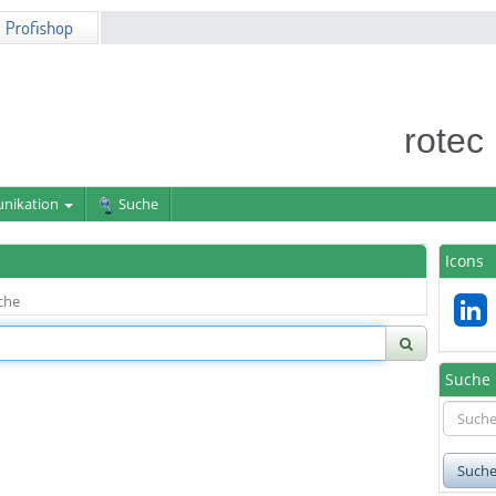
rotec
nikation
Suche
Icons
che
Suche
Such