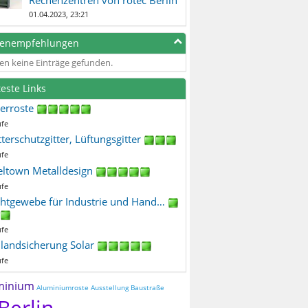
01.04.2023, 23:21
genempfehlungen
en keine Einträge gefunden.
teste Links
terroste
ufe
terschutzgitter, Lüftungsgitter
ufe
eltown Metalldesign
ufe
htgewebe für Industrie und Hand…
ufe
ilandsicherung Solar
ufe
minium
Aluminiumroste
Ausstellung
Baustraße
Berlin