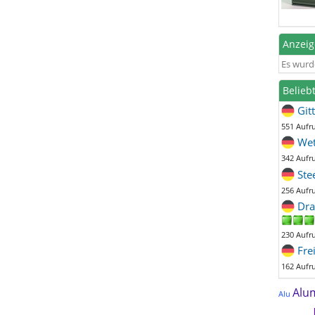
Anzei
Es wurd
Belieb
Git
551 Aufr
Wet
342 Aufr
Ste
256 Aufr
Dra
230 Aufr
Fre
162 Aufr
Alu
Alu