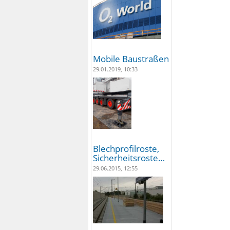
Mobile Baustraßen
29.01.2019, 10:33
Blechprofilroste,
Sicherheitsroste…
29.06.2015, 12:55