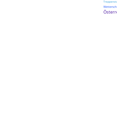
Treppenst
Wetterschu
Österr