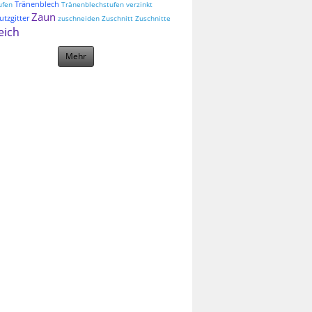
Tränenblech
ufen
Tränenblechstufen
verzinkt
Zaun
tzgitter
zuschneiden
Zuschnitt
Zuschnitte
eich
Mehr