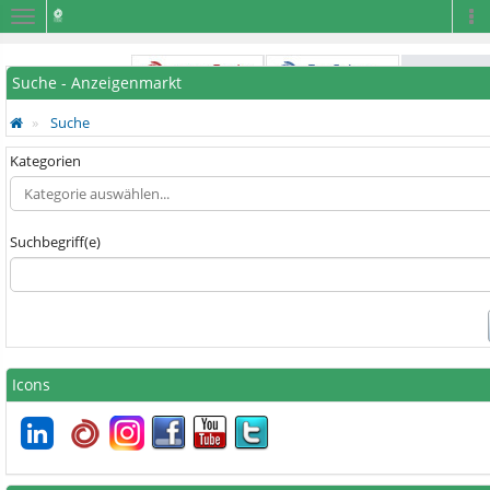
Navigation
Na
Suche - Anzeigenmarkt
Suche
Kategorien
Suchbegriff(e)
Icons