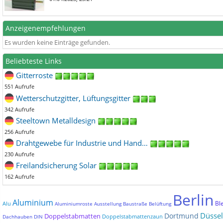
Anzeigenempfehlungen
Es wurden keine Einträge gefunden.
Beliebteste Links
Gitterroste
551 Aufrufe
Wetterschutzgitter, Lüftungsgitter
342 Aufrufe
Steeltown Metalldesign
256 Aufrufe
Drahtgewebe für Industrie und Hand…
230 Aufrufe
Freilandsicherung Solar
162 Aufrufe
Berlin
Aluminium
Bl
Alu
Aluminiumroste
Ausstellung
Baustraße
Belüftung
Düssel
Dortmund
Doppelstabmatten
Doppelstabmattenzaun
Dachhauben
DIN