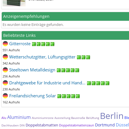
Anzeigenempfehlungen
Es wurden keine Einträge gefunden.
Beliebteste Links
Gitterroste
551 Aufrufe
Wetterschutzgitter, Lüftungsgitter
342 Aufrufe
Steeltown Metalldesign
256 Aufrufe
Drahtgewebe für Industrie und Hand…
230 Aufrufe
Freilandsicherung Solar
162 Aufrufe
Berlin
Aluminium
Bl
Alu
Aluminiumroste
Ausstellung
Baustraße
Belüftung
Düssel
Dortmund
Doppelstabmatten
Doppelstabmattenzaun
Dachhauben
DIN