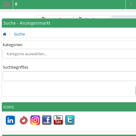
Navigation
Na
Suche - Anzeigenmarkt
Suche
Kategorien
Suchbegriff(e)
Icons