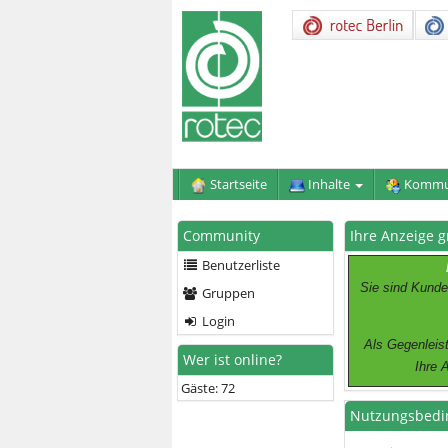
Startseite
Inhalte
Kommu
Community
Ihre Anzeige g
Benutzerliste
Sie sind Kunde
Gruppen
Login
Als Gegenleist
Wer ist online?
Ihre 
Gäste: 72
Nutzungsbedi