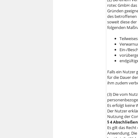
rotec GmbH das 
Gründen geeigne
des betroffenen 
soweit diese de
folgenden Maßn
Teilweises
Verwarnun
Ein-/Besc
vorüberge
endgültig
Falls ein Nutzer
für die Dauer der
ihm zudem verbo
(3) Die vom Nu
personenbezogen
Es erfolgt keine 
Der Nutzer erklä
Nutzung der Co
§ 4 Abschließ
Es gilt das Rech
Anwendung. Die 