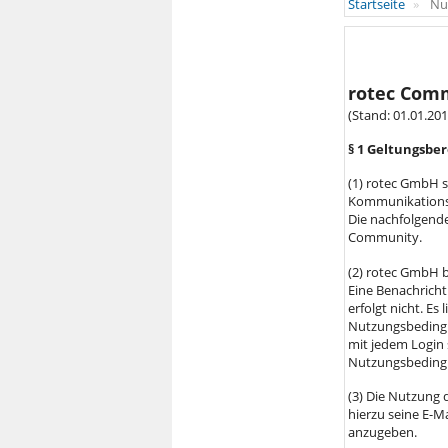
Startseite
Nu
rotec Com
(Stand: 01.01.201
§ 1 Geltungsbe
(1) rotec GmbH s
Kommunikationsp
Die nachfolgend
Community.
(2) rotec GmbH b
Eine Benachrich
erfolgt nicht. Es
Nutzungsbedingun
mit jedem Login 
Nutzungsbeding
(3) Die Nutzung 
hierzu seine E-M
anzugeben.