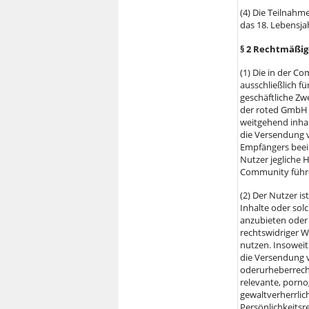
(4) Die Teilnahm
das 18. Lebensja
§ 2 Rechtmäßi
(1) Die in der 
ausschließlich f
geschäftliche Z
der roted GmbH 
weitgehend inhal
die Versendung v
Empfängers beein
Nutzer jegliche 
Community führ
(2) Der Nutzer i
Inhalte oder solc
anzubieten oder
rechtswidriger W
nutzen. Insoweit
die Versendung v
oderurheberrecht
relevante, porno
gewaltverherrlic
Persönlichkeitsr