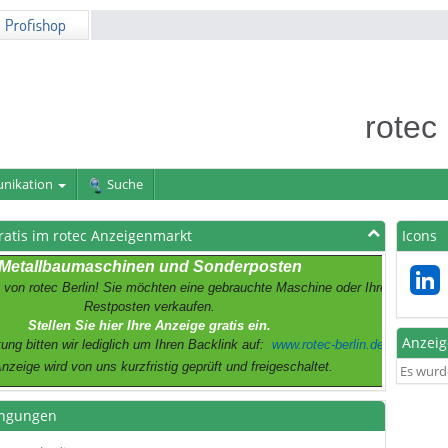
rotec
nikation
Suche
ratis im rotec Anzeigenmarkt
Icons
Metallbaumaschinen und Sonderposten
 von rotec Berlin! Sie möchten eine gebrauchte Maschine oder Ihre
Restposten verkaufen.
Stellen Sie hier Ihre Anzeige gratis ein.
Anzei
ung bitten wir lediglich um Ihren Backlink auf:
www.rotec-berlin.de
Anzeige wird von uns kurzfristig geprüft und freigeschaltet.
Es wurd
ngungen