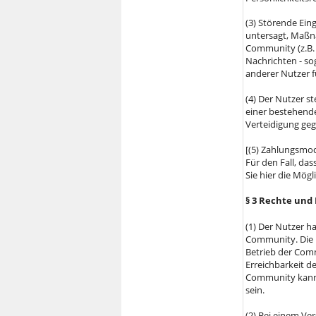
(3) Störende Ein
untersagt, Maßna
Community (z.B.
Nachrichten - s
anderer Nutzer 
(4) Der Nutzer st
einer bestehend
Verteidigung geg
[(5) Zahlungsmod
Für den Fall, das
Sie hier die Mögl
§ 3 Rechte und 
(1) Der Nutzer h
Community. Die 
Betrieb der Comm
Erreichbarkeit d
Community kann 
sein.
(2) Bei einem Ve