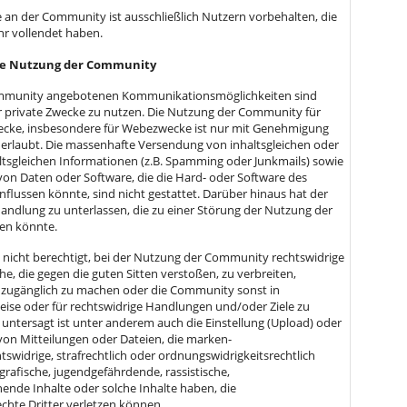
e an der Community ist ausschließlich Nutzern vorbehalten, die
hr vollendet haben.
ge Nutzung der Community
Community angebotenen Kommunikationsmöglichkeiten sind
ür private Zwecke zu nutzen. Die Nutzung der Community für
wecke, insbesondere für Webezwecke ist nur mit Genehmigung
erlaubt. Die massenhafte Versendung von inhaltsgleichen oder
tsgleichen Informationen (z.B. Spamming oder Junkmails) sowie
on Daten oder Software, die die Hard- oder Software des
flussen könnte, sind nicht gestattet. Darüber hinaus hat der
Handlung zu unterlassen, die zu einer Störung der Nutzung der
en könnte.
st nicht berechtigt, bei der Nutzung der Community rechtswidrige
he, die gegen die guten Sitten verstoßen, zu verbreiten,
 zugänglich zu machen oder die Community sonst in
eise oder für rechtswidrige Handlungen und/oder Ziele zu
 untersagt ist unter anderem auch die Einstellung (Upload) oder
on Mitteilungen oder Dateien, die marken-
swidrige, strafrechtlich oder ordnungswidrigkeitsrechtlich
grafische, jugendgefährdende, rassistische,
hende Inhalte oder solche Inhalte haben, die
echte Dritter verletzen können.