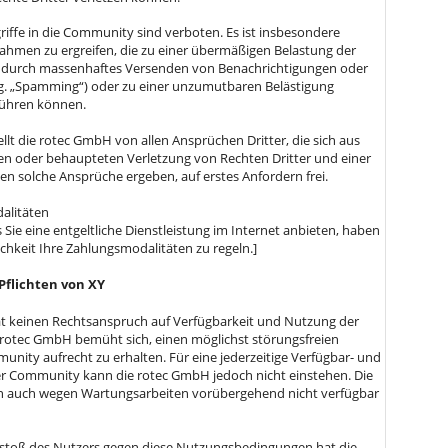
griffe in die Community sind verboten. Es ist insbesondere
hmen zu ergreifen, die zu einer übermäßigen Belastung der
 durch massenhaftes Versenden von Benachrichtigungen oder
og. „Spamming“) oder zu einer unzumutbaren Belästigung
führen können.
ellt die rotec GmbH von allen Ansprüchen Dritter, die sich aus
en oder behaupteten Verletzung von Rechten Dritter und einer
en solche Ansprüche ergeben, auf erstes Anfordern frei.
alitäten
s Sie eine entgeltliche Dienstleistung im Internet anbieten, haben
ichkeit Ihre Zahlungsmodalitäten zu regeln.]
Pflichten von XY
at keinen Rechtsanspruch auf Verfügbarkeit und Nutzung der
rotec GmbH bemüht sich, einen möglichst störungsfreien
unity aufrecht zu erhalten. Für eine jederzeitige Verfügbar- und
er Community kann die rotec GmbH jedoch nicht einstehen. Die
auch wegen Wartungsarbeiten vorübergehend nicht verfügbar
rstoß des Nutzers gegen diese Nutzungsbedingungen hat die