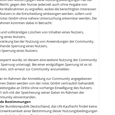
Recht, gegen den Nutzer jederzeit auch ohne Angabe von
te Maßnahmen zu ergreifen, wobei die berechtigten Interessen
Nutzers in die Entscheidung einbezogen werden, sofern und
r rotec GmbH ohne nähere Untersuchung erkennbar werden. Die
ahmen kommen dabei in Betracht:
 und vollständiges Löschen von Inhalten eines Nutzers,
g eines Nutzers,
hränkung bei der Nutzung von Anwendungen der Community,
hende Sperrung eines Nutzers,
e Sperrung eines Nutzers.
 gesperrt wurde, ist diesem eine weitere Nutzung der Community
 Sperrung untersagt. Bei einer endgültigen Sperrung ist es ist
ten, sich erneut zur Community anzumelden.
tzer im Rahmen der Anmeldung zur Community angegebenen
en Daten werden von der rotec GmbH vertraulich behandelt.
Weitergabe an Dritte ohne vorherige Einwilligung des Nutzers.
rt sich mit der Speicherung seiner Daten im Rahmen der
mmunity einverstanden.
ende Bestimmungen
t der Bundesrepublik Deutschland, das UN-Kaufrecht findet keine
Unwirksamkeit einer Bestimmung dieser Nutzungsbedingungen