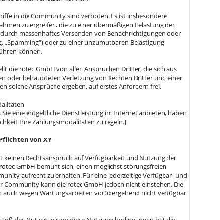
griffe in die Community sind verboten. Es ist insbesondere
hmen zu ergreifen, die zu einer übermäßigen Belastung der
 durch massenhaftes Versenden von Benachrichtigungen oder
og. „Spamming“) oder zu einer unzumutbaren Belästigung
führen können.
ellt die rotec GmbH von allen Ansprüchen Dritter, die sich aus
en oder behaupteten Verletzung von Rechten Dritter und einer
en solche Ansprüche ergeben, auf erstes Anfordern frei.
alitäten
s Sie eine entgeltliche Dienstleistung im Internet anbieten, haben
ichkeit Ihre Zahlungsmodalitäten zu regeln.]
Pflichten von XY
at keinen Rechtsanspruch auf Verfügbarkeit und Nutzung der
rotec GmbH bemüht sich, einen möglichst störungsfreien
unity aufrecht zu erhalten. Für eine jederzeitige Verfügbar- und
er Community kann die rotec GmbH jedoch nicht einstehen. Die
auch wegen Wartungsarbeiten vorübergehend nicht verfügbar
rstoß des Nutzers gegen diese Nutzungsbedingungen hat die