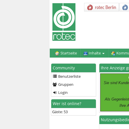
Startseite
Inhalte
Kommu
Community
Ihre Anzeige g
Benutzerliste
Sie sind Kunde
Gruppen
Login
Als Gegenleist
Wer ist online?
Ihre 
Gäste: 53
Nutzungsbedi