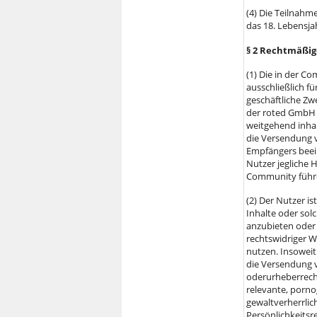
(4) Die Teilnahm
das 18. Lebensja
§ 2 Rechtmäßi
(1) Die in der 
ausschließlich f
geschäftliche Z
der roted GmbH 
weitgehend inhal
die Versendung v
Empfängers beein
Nutzer jegliche 
Community führ
(2) Der Nutzer i
Inhalte oder solc
anzubieten oder
rechtswidriger W
nutzen. Insoweit
die Versendung v
oderurheberrecht
relevante, porno
gewaltverherrlic
Persönlichkeitsr