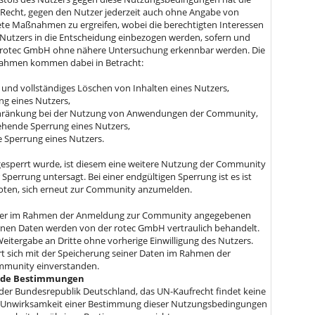
Recht, gegen den Nutzer jederzeit auch ohne Angabe von
te Maßnahmen zu ergreifen, wobei die berechtigten Interessen
Nutzers in die Entscheidung einbezogen werden, sofern und
r rotec GmbH ohne nähere Untersuchung erkennbar werden. Die
ahmen kommen dabei in Betracht:
 und vollständiges Löschen von Inhalten eines Nutzers,
g eines Nutzers,
hränkung bei der Nutzung von Anwendungen der Community,
hende Sperrung eines Nutzers,
e Sperrung eines Nutzers.
 gesperrt wurde, ist diesem eine weitere Nutzung der Community
 Sperrung untersagt. Bei einer endgültigen Sperrung ist es ist
ten, sich erneut zur Community anzumelden.
tzer im Rahmen der Anmeldung zur Community angegebenen
en Daten werden von der rotec GmbH vertraulich behandelt.
Weitergabe an Dritte ohne vorherige Einwilligung des Nutzers.
rt sich mit der Speicherung seiner Daten im Rahmen der
mmunity einverstanden.
ende Bestimmungen
t der Bundesrepublik Deutschland, das UN-Kaufrecht findet keine
Unwirksamkeit einer Bestimmung dieser Nutzungsbedingungen