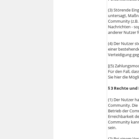
(3) Störende Ein
untersagt, Maßna
Community (z.B.
Nachrichten - s
anderer Nutzer 
(4) Der Nutzer st
einer bestehend
Verteidigung geg
[(5) Zahlungsmod
Für den Fall, das
Sie hier die Mögl
§ 3 Rechte und 
(1) Der Nutzer h
Community. Die 
Betrieb der Comm
Erreichbarkeit d
Community kann 
sein.
(2) Bei einem Ve