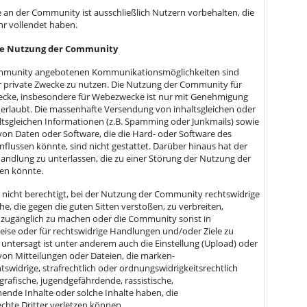
e an der Community ist ausschließlich Nutzern vorbehalten, die
hr vollendet haben.
ge Nutzung der Community
Community angebotenen Kommunikationsmöglichkeiten sind
ür private Zwecke zu nutzen. Die Nutzung der Community für
wecke, insbesondere für Webezwecke ist nur mit Genehmigung
erlaubt. Die massenhafte Versendung von inhaltsgleichen oder
tsgleichen Informationen (z.B. Spamming oder Junkmails) sowie
on Daten oder Software, die die Hard- oder Software des
flussen könnte, sind nicht gestattet. Darüber hinaus hat der
Handlung zu unterlassen, die zu einer Störung der Nutzung der
en könnte.
st nicht berechtigt, bei der Nutzung der Community rechtswidrige
he, die gegen die guten Sitten verstoßen, zu verbreiten,
 zugänglich zu machen oder die Community sonst in
eise oder für rechtswidrige Handlungen und/oder Ziele zu
 untersagt ist unter anderem auch die Einstellung (Upload) oder
on Mitteilungen oder Dateien, die marken-
swidrige, strafrechtlich oder ordnungswidrigkeitsrechtlich
grafische, jugendgefährdende, rassistische,
hende Inhalte oder solche Inhalte haben, die
echte Dritter verletzen können.