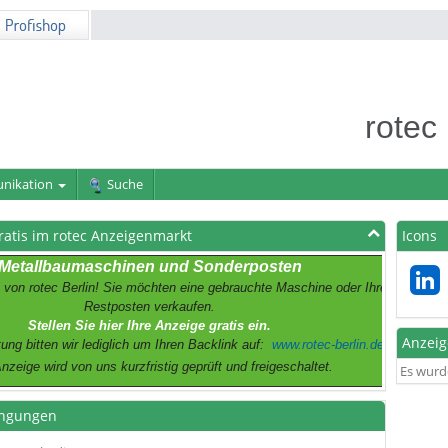
rotec
nikation
Suche
ratis im rotec Anzeigenmarkt
Icons
Metallbaumaschinen und Sonderposten
 von rotec Berlin! Sie möchten eine gebrauchte Maschine oder Ihre
Restposten verkaufen.
Stellen Sie hier Ihre Anzeige gratis ein.
Anzei
ung bitten wir lediglich um Ihren Backlink auf:
www.rotec-berlin.de
Anzeige wird von uns kurzfristig geprüft und freigeschaltet.
Es wurd
ngungen