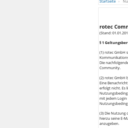
Startseite
Nu
rotec Com
(Stand: 01.01.201
§ 1 Geltungsbe
(1) rotec GmbH s
Kommunikationsp
Die nachfolgend
Community.
(2) rotec GmbH b
Eine Benachrich
erfolgt nicht. Es
Nutzungsbedingun
mit jedem Login 
Nutzungsbeding
(3) Die Nutzung 
hierzu seine E-M
anzugeben.