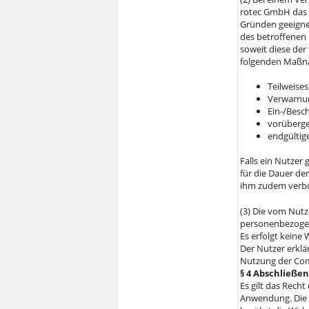
rotec GmbH das 
Gründen geeigne
des betroffenen 
soweit diese de
folgenden Maßn
Teilweises
Verwarnun
Ein-/Besc
vorüberge
endgültig
Falls ein Nutzer
für die Dauer der
ihm zudem verbo
(3) Die vom Nu
personenbezogen
Es erfolgt keine 
Der Nutzer erklä
Nutzung der Co
§ 4 Abschließ
Es gilt das Rech
Anwendung. Die 