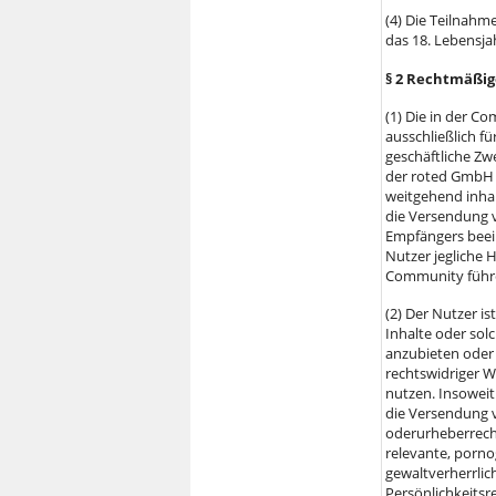
(4) Die Teilnahm
das 18. Lebensja
§ 2 Rechtmäßi
(1) Die in der 
ausschließlich f
geschäftliche Z
der roted GmbH 
weitgehend inhal
die Versendung v
Empfängers beein
Nutzer jegliche 
Community führ
(2) Der Nutzer i
Inhalte oder solc
anzubieten oder
rechtswidriger W
nutzen. Insoweit
die Versendung v
oderurheberrecht
relevante, porno
gewaltverherrlic
Persönlichkeitsr