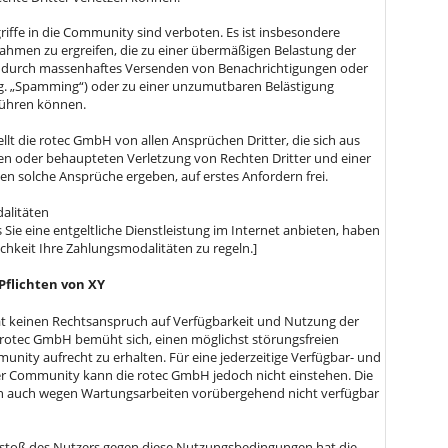
griffe in die Community sind verboten. Es ist insbesondere
hmen zu ergreifen, die zu einer übermäßigen Belastung der
 durch massenhaftes Versenden von Benachrichtigungen oder
og. „Spamming“) oder zu einer unzumutbaren Belästigung
führen können.
ellt die rotec GmbH von allen Ansprüchen Dritter, die sich aus
en oder behaupteten Verletzung von Rechten Dritter und einer
en solche Ansprüche ergeben, auf erstes Anfordern frei.
alitäten
s Sie eine entgeltliche Dienstleistung im Internet anbieten, haben
ichkeit Ihre Zahlungsmodalitäten zu regeln.]
Pflichten von XY
at keinen Rechtsanspruch auf Verfügbarkeit und Nutzung der
rotec GmbH bemüht sich, einen möglichst störungsfreien
unity aufrecht zu erhalten. Für eine jederzeitige Verfügbar- und
er Community kann die rotec GmbH jedoch nicht einstehen. Die
auch wegen Wartungsarbeiten vorübergehend nicht verfügbar
rstoß des Nutzers gegen diese Nutzungsbedingungen hat die