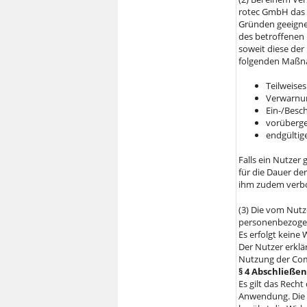
rotec GmbH das 
Gründen geeigne
des betroffenen 
soweit diese de
folgenden Maßn
Teilweises
Verwarnun
Ein-/Besc
vorüberge
endgültig
Falls ein Nutzer
für die Dauer der
ihm zudem verbo
(3) Die vom Nu
personenbezogen
Es erfolgt keine 
Der Nutzer erklä
Nutzung der Co
§ 4 Abschließ
Es gilt das Rech
Anwendung. Die 