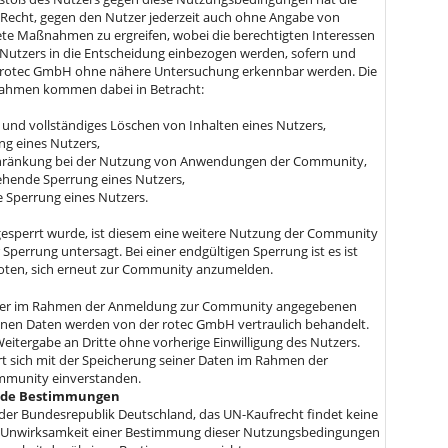
Recht, gegen den Nutzer jederzeit auch ohne Angabe von
te Maßnahmen zu ergreifen, wobei die berechtigten Interessen
Nutzers in die Entscheidung einbezogen werden, sofern und
r rotec GmbH ohne nähere Untersuchung erkennbar werden. Die
ahmen kommen dabei in Betracht:
 und vollständiges Löschen von Inhalten eines Nutzers,
g eines Nutzers,
hränkung bei der Nutzung von Anwendungen der Community,
hende Sperrung eines Nutzers,
e Sperrung eines Nutzers.
 gesperrt wurde, ist diesem eine weitere Nutzung der Community
 Sperrung untersagt. Bei einer endgültigen Sperrung ist es ist
ten, sich erneut zur Community anzumelden.
tzer im Rahmen der Anmeldung zur Community angegebenen
en Daten werden von der rotec GmbH vertraulich behandelt.
Weitergabe an Dritte ohne vorherige Einwilligung des Nutzers.
rt sich mit der Speicherung seiner Daten im Rahmen der
mmunity einverstanden.
ende Bestimmungen
t der Bundesrepublik Deutschland, das UN-Kaufrecht findet keine
Unwirksamkeit einer Bestimmung dieser Nutzungsbedingungen