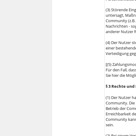
(3) Störende Ein
untersagt, Maßna
Community (z.B.
Nachrichten - s
anderer Nutzer 
(4) Der Nutzer st
einer bestehend
Verteidigung geg
[(5) Zahlungsmod
Für den Fall, das
Sie hier die Mögl
§ 3 Rechte und 
(1) Der Nutzer h
Community. Die 
Betrieb der Comm
Erreichbarkeit d
Community kann 
sein.
(2) Bei einem Ve