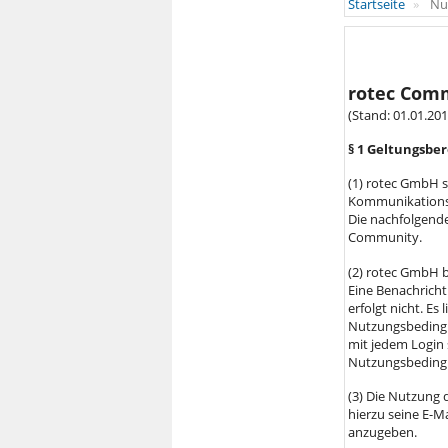
Startseite
Nu
rotec Com
(Stand: 01.01.201
§ 1 Geltungsbe
(1) rotec GmbH s
Kommunikationsp
Die nachfolgend
Community.
(2) rotec GmbH b
Eine Benachrich
erfolgt nicht. Es
Nutzungsbedingun
mit jedem Login 
Nutzungsbeding
(3) Die Nutzung 
hierzu seine E-M
anzugeben.