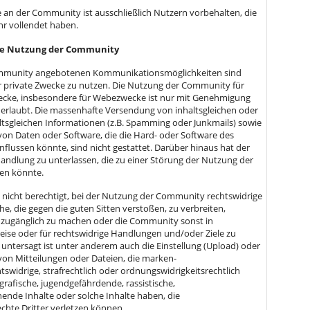
e an der Community ist ausschließlich Nutzern vorbehalten, die
hr vollendet haben.
ge Nutzung der Community
Community angebotenen Kommunikationsmöglichkeiten sind
ür private Zwecke zu nutzen. Die Nutzung der Community für
wecke, insbesondere für Webezwecke ist nur mit Genehmigung
erlaubt. Die massenhafte Versendung von inhaltsgleichen oder
tsgleichen Informationen (z.B. Spamming oder Junkmails) sowie
on Daten oder Software, die die Hard- oder Software des
flussen könnte, sind nicht gestattet. Darüber hinaus hat der
Handlung zu unterlassen, die zu einer Störung der Nutzung der
en könnte.
st nicht berechtigt, bei der Nutzung der Community rechtswidrige
he, die gegen die guten Sitten verstoßen, zu verbreiten,
 zugänglich zu machen oder die Community sonst in
eise oder für rechtswidrige Handlungen und/oder Ziele zu
 untersagt ist unter anderem auch die Einstellung (Upload) oder
on Mitteilungen oder Dateien, die marken-
swidrige, strafrechtlich oder ordnungswidrigkeitsrechtlich
grafische, jugendgefährdende, rassistische,
hende Inhalte oder solche Inhalte haben, die
echte Dritter verletzen können.