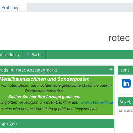
rotec
nikation
Suche
ratis im rotec Anzeigenmarkt
Icons
Metallbaumaschinen und Sonderposten
 von rotec Berlin! Sie möchten eine gebrauchte Maschine oder Ihre
Restposten verkaufen.
Stellen Sie hier Ihre Anzeige gratis ein.
Anzei
ung bitten wir lediglich um Ihren Backlink auf:
www.rotec-berlin.de
Anzeige wird von uns kurzfristig geprüft und freigeschaltet.
Es wurd
ngungen