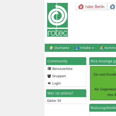
Startseite
Inhalte
Kommu
Community
Ihre Anzeige g
Benutzerliste
Sie sind Kunde
Gruppen
Login
Als Gegenleist
Wer ist online?
Ihre 
Gäste: 59
Nutzungsbedi