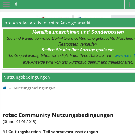
Navigation
Na
Ihre Anzeige gratis im rotec Anzeigenmarkt
Metallbaumaschinen und Sonderposten
Sie sind Kunde von rotec Berlin! Sie möchten eine gebrauchte Maschine 
Restposten verkaufen.
Stellen Sie hier Ihre Anzeige gratis ein.
Als Gegenleistung bitten wir lediglich um Ihren Backlink auf:
www.rotec-b
Ihre Anzeige wird von uns kurzfristig geprüft und freigeschaltet.
Nutzungsbedingungen
Nutzungsbedingungen
rotec Community Nutzungsbedingungen
(Stand: 01.01.2013)
§ 1 Geltungsbereich, Teilnahmevoraussetzungen