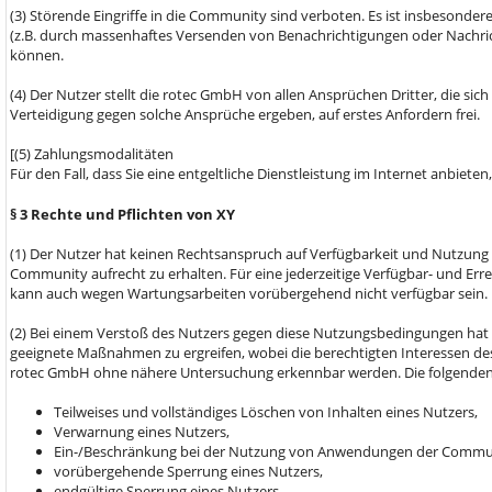
(3) Störende Eingriffe in die Community sind verboten. Es ist insbesond
(z.B. durch massenhaftes Versenden von Benachrichtigungen oder Nachri
können.
(4) Der Nutzer stellt die rotec GmbH von allen Ansprüchen Dritter, die s
Verteidigung gegen solche Ansprüche ergeben, auf erstes Anfordern frei.
[(5) Zahlungsmodalitäten
Für den Fall, dass Sie eine entgeltliche Dienstleistung im Internet anbiete
§ 3 Rechte und Pflichten von XY
(1) Der Nutzer hat keinen Rechtsanspruch auf Verfügbarkeit und Nutzung
Community aufrecht zu erhalten. Für eine jederzeitige Verfügbar- und E
kann auch wegen Wartungsarbeiten vorübergehend nicht verfügbar sein.
(2) Bei einem Verstoß des Nutzers gegen diese Nutzungsbedingungen hat
geeignete Maßnahmen zu ergreifen, wobei die berechtigten Interessen de
rotec GmbH ohne nähere Untersuchung erkennbar werden. Die folgende
Teilweises und vollständiges Löschen von Inhalten eines Nutzers,
Verwarnung eines Nutzers,
Ein-/Beschränkung bei der Nutzung von Anwendungen der Commu
vorübergehende Sperrung eines Nutzers,
endgültige Sperrung eines Nutzers.