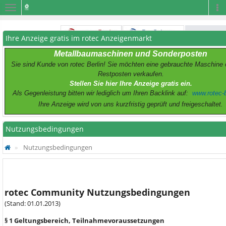
Navigation
Na
Ihre Anzeige gratis im rotec Anzeigenmarkt
Metallbaumaschinen und Sonderposten
Sie sind Kunde von rotec Berlin! Sie möchten eine gebrauchte Maschine 
Restposten verkaufen.
Stellen Sie hier Ihre Anzeige gratis ein.
Als Gegenleistung bitten wir lediglich um Ihren Backlink auf:
www.rotec-b
Ihre Anzeige wird von uns kurzfristig geprüft und freigeschaltet.
Nutzungsbedingungen
Nutzungsbedingungen
rotec Community Nutzungsbedingungen
(Stand: 01.01.2013)
§ 1 Geltungsbereich, Teilnahmevoraussetzungen