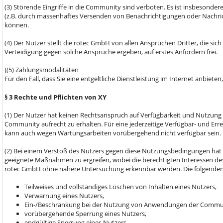
(3) Störende Eingriffe in die Community sind verboten. Es ist insbesond
(z.B. durch massenhaftes Versenden von Benachrichtigungen oder Nachri
können.
(4) Der Nutzer stellt die rotec GmbH von allen Ansprüchen Dritter, die s
Verteidigung gegen solche Ansprüche ergeben, auf erstes Anfordern frei.
[(5) Zahlungsmodalitäten
Für den Fall, dass Sie eine entgeltliche Dienstleistung im Internet anbiete
§ 3 Rechte und Pflichten von XY
(1) Der Nutzer hat keinen Rechtsanspruch auf Verfügbarkeit und Nutzung
Community aufrecht zu erhalten. Für eine jederzeitige Verfügbar- und E
kann auch wegen Wartungsarbeiten vorübergehend nicht verfügbar sein.
(2) Bei einem Verstoß des Nutzers gegen diese Nutzungsbedingungen hat
geeignete Maßnahmen zu ergreifen, wobei die berechtigten Interessen de
rotec GmbH ohne nähere Untersuchung erkennbar werden. Die folgende
Teilweises und vollständiges Löschen von Inhalten eines Nutzers,
Verwarnung eines Nutzers,
Ein-/Beschränkung bei der Nutzung von Anwendungen der Commu
vorübergehende Sperrung eines Nutzers,
endgültige Sperrung eines Nutzers.