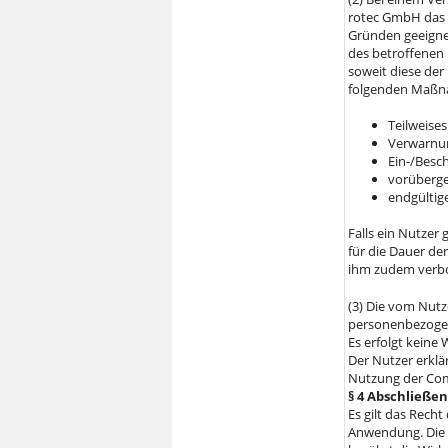
rotec GmbH das 
Gründen geeigne
des betroffenen 
soweit diese de
folgenden Maßn
Teilweises
Verwarnun
Ein-/Besc
vorüberge
endgültig
Falls ein Nutzer
für die Dauer der
ihm zudem verbo
(3) Die vom Nu
personenbezogen
Es erfolgt keine 
Der Nutzer erklä
Nutzung der Co
§ 4 Abschließ
Es gilt das Rech
Anwendung. Die 