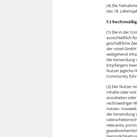
(4) Die Teilnahm
das 18. Lebensja
§ 2 Rechtmäßi
(1) Die in der 
ausschließlich f
geschäftliche Z
der roted GmbH 
weitgehend inhal
die Versendung v
Empfängers beein
Nutzer jegliche 
Community führ
(2) Der Nutzer i
Inhalte oder solc
anzubieten oder
rechtswidriger W
nutzen. Insoweit
die Versendung v
oderurheberrecht
relevante, porno
gewaltverherrlic
Persönlichkeitsr