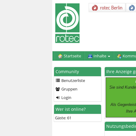
Startseite
Inhalte
Kommu
Community
Ihre Anzeige g
Benutzerliste
Sie sind Kunde
Gruppen
Login
Als Gegenleist
Wer ist online?
Ihre 
Gäste: 61
Nutzungsbedi