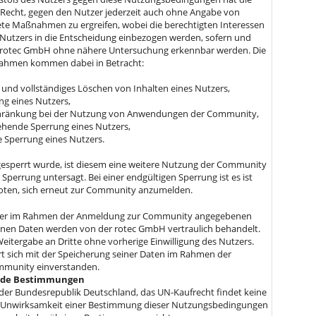
Recht, gegen den Nutzer jederzeit auch ohne Angabe von
te Maßnahmen zu ergreifen, wobei die berechtigten Interessen
Nutzers in die Entscheidung einbezogen werden, sofern und
r rotec GmbH ohne nähere Untersuchung erkennbar werden. Die
ahmen kommen dabei in Betracht:
 und vollständiges Löschen von Inhalten eines Nutzers,
g eines Nutzers,
hränkung bei der Nutzung von Anwendungen der Community,
hende Sperrung eines Nutzers,
e Sperrung eines Nutzers.
 gesperrt wurde, ist diesem eine weitere Nutzung der Community
 Sperrung untersagt. Bei einer endgültigen Sperrung ist es ist
ten, sich erneut zur Community anzumelden.
tzer im Rahmen der Anmeldung zur Community angegebenen
en Daten werden von der rotec GmbH vertraulich behandelt.
Weitergabe an Dritte ohne vorherige Einwilligung des Nutzers.
rt sich mit der Speicherung seiner Daten im Rahmen der
mmunity einverstanden.
ende Bestimmungen
t der Bundesrepublik Deutschland, das UN-Kaufrecht findet keine
Unwirksamkeit einer Bestimmung dieser Nutzungsbedingungen