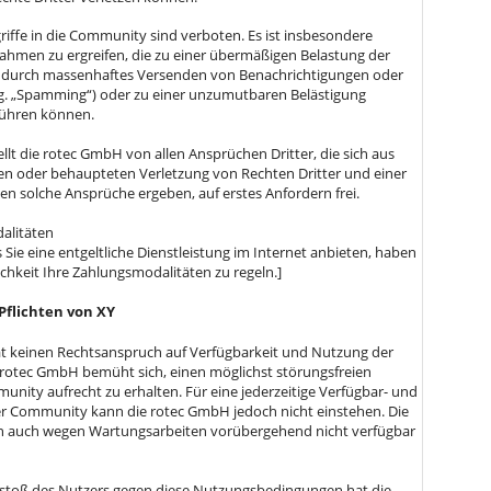
griffe in die Community sind verboten. Es ist insbesondere
hmen zu ergreifen, die zu einer übermäßigen Belastung der
 durch massenhaftes Versenden von Benachrichtigungen oder
og. „Spamming“) oder zu einer unzumutbaren Belästigung
führen können.
ellt die rotec GmbH von allen Ansprüchen Dritter, die sich aus
en oder behaupteten Verletzung von Rechten Dritter und einer
en solche Ansprüche ergeben, auf erstes Anfordern frei.
alitäten
s Sie eine entgeltliche Dienstleistung im Internet anbieten, haben
ichkeit Ihre Zahlungsmodalitäten zu regeln.]
Pflichten von XY
at keinen Rechtsanspruch auf Verfügbarkeit und Nutzung der
rotec GmbH bemüht sich, einen möglichst störungsfreien
unity aufrecht zu erhalten. Für eine jederzeitige Verfügbar- und
er Community kann die rotec GmbH jedoch nicht einstehen. Die
auch wegen Wartungsarbeiten vorübergehend nicht verfügbar
rstoß des Nutzers gegen diese Nutzungsbedingungen hat die