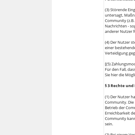
(3) Störende Ein
untersagt, Maßna
Community (z.B.
Nachrichten - s
anderer Nutzer 
(4) Der Nutzer st
einer bestehend
Verteidigung geg
[(5) Zahlungsmod
Für den Fall, das
Sie hier die Mögl
§ 3 Rechte und 
(1) Der Nutzer h
Community. Die 
Betrieb der Comm
Erreichbarkeit d
Community kann 
sein.
(2) Bei einem Ve