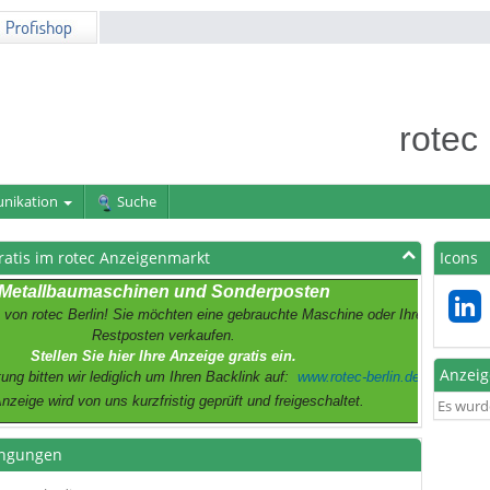
rotec
nikation
Suche
ratis im rotec Anzeigenmarkt
Icons
Metallbaumaschinen und Sonderposten
 von rotec Berlin! Sie möchten eine gebrauchte Maschine oder Ihre
Restposten verkaufen.
Stellen Sie hier Ihre Anzeige gratis ein.
Anzei
ung bitten wir lediglich um Ihren Backlink auf:
www.rotec-berlin.de
Anzeige wird von uns kurzfristig geprüft und freigeschaltet.
Es wurd
ngungen