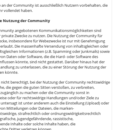
e an der Community ist ausschließlich Nutzern vorbehalten, die
hr vollendet haben.
ge Nutzung der Community
Community angebotenen Kommunikationsmöglichkeiten sind
ür private Zwecke zu nutzen. Die Nutzung der Community für
wecke, insbesondere für Webezwecke ist nur mit Genehmigung
erlaubt. Die massenhafte Versendung von inhaltsgleichen oder
tsgleichen Informationen (z.B. Spamming oder Junkmails) sowie
on Daten oder Software, die die Hard- oder Software des
flussen könnte, sind nicht gestattet. Darüber hinaus hat der
Handlung zu unterlassen, die zu einer Störung der Nutzung der
en könnte.
st nicht berechtigt, bei der Nutzung der Community rechtswidrige
he, die gegen die guten Sitten verstoßen, zu verbreiten,
 zugänglich zu machen oder die Community sonst in
eise oder für rechtswidrige Handlungen und/oder Ziele zu
 untersagt ist unter anderem auch die Einstellung (Upload) oder
on Mitteilungen oder Dateien, die marken-
swidrige, strafrechtlich oder ordnungswidrigkeitsrechtlich
grafische, jugendgefährdende, rassistische,
hende Inhalte oder solche Inhalte haben, die
echte Dritter verletzen können.