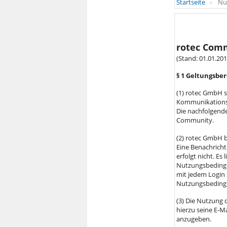
Startseite
Nu
rotec Com
(Stand: 01.01.201
§ 1 Geltungsbe
(1) rotec GmbH s
Kommunikationsp
Die nachfolgend
Community.
(2) rotec GmbH b
Eine Benachrich
erfolgt nicht. Es
Nutzungsbedingun
mit jedem Login 
Nutzungsbeding
(3) Die Nutzung 
hierzu seine E-M
anzugeben.