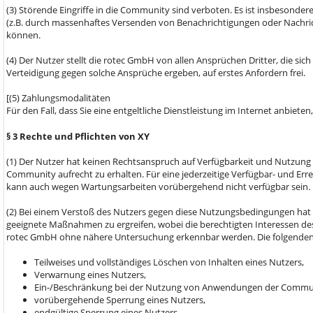
(3) Störende Eingriffe in die Community sind verboten. Es ist insbesond
(z.B. durch massenhaftes Versenden von Benachrichtigungen oder Nachri
können.
(4) Der Nutzer stellt die rotec GmbH von allen Ansprüchen Dritter, die s
Verteidigung gegen solche Ansprüche ergeben, auf erstes Anfordern frei.
[(5) Zahlungsmodalitäten
Für den Fall, dass Sie eine entgeltliche Dienstleistung im Internet anbiete
§ 3 Rechte und Pflichten von XY
(1) Der Nutzer hat keinen Rechtsanspruch auf Verfügbarkeit und Nutzung
Community aufrecht zu erhalten. Für eine jederzeitige Verfügbar- und E
kann auch wegen Wartungsarbeiten vorübergehend nicht verfügbar sein.
(2) Bei einem Verstoß des Nutzers gegen diese Nutzungsbedingungen hat
geeignete Maßnahmen zu ergreifen, wobei die berechtigten Interessen de
rotec GmbH ohne nähere Untersuchung erkennbar werden. Die folgende
Teilweises und vollständiges Löschen von Inhalten eines Nutzers,
Verwarnung eines Nutzers,
Ein-/Beschränkung bei der Nutzung von Anwendungen der Commu
vorübergehende Sperrung eines Nutzers,
endgültige Sperrung eines Nutzers.