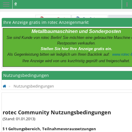
Navigation
Na
Ihre Anzeige gratis im rotec Anzeigenmarkt
Metallbaumaschinen und Sonderposten
Sie sind Kunde von rotec Berlin! Sie möchten eine gebrauchte Maschine 
Restposten verkaufen.
Stellen Sie hier Ihre Anzeige gratis ein.
Als Gegenleistung bitten wir lediglich um Ihren Backlink auf:
www.rotec-b
Ihre Anzeige wird von uns kurzfristig geprüft und freigeschaltet.
Nutzungsbedingungen
Nutzungsbedingungen
rotec Community Nutzungsbedingungen
(Stand: 01.01.2013)
§ 1 Geltungsbereich, Teilnahmevoraussetzungen