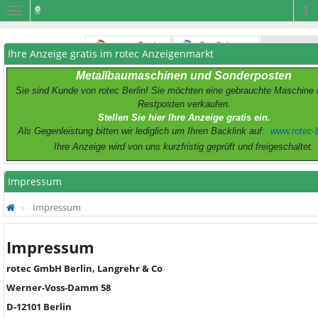
Navigation
Na
Ihre Anzeige gratis im rotec Anzeigenmarkt
Metallbaumaschinen und Sonderposten
Sie sind Kunde von rotec Berlin! Sie möchten eine gebrauchte Maschine 
Restposten verkaufen.
Stellen Sie hier Ihre Anzeige gratis ein.
Als Gegenleistung bitten wir lediglich um Ihren Backlink auf:
www.rotec-b
Ihre Anzeige wird von uns kurzfristig geprüft und freigeschaltet.
Impressum
Impressum
Impressum
rotec GmbH Berlin, Langrehr & Co
Werner-Voss-Damm 58
D-12101 Berlin