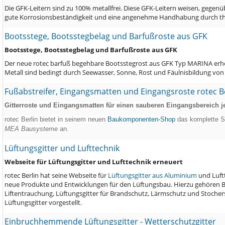
Die GFK-Leitern sind zu 100% metallfrei. Diese GFK-Leitern weisen, gegen
gute Korrosionsbeständigkeit und eine angenehme Handhabung durch the
Bootsstege, Bootsstegbelag und Barfußroste aus GFK
Bootsstege, Bootsstegbelag und Barfußroste aus GFK
Der neue rotec barfuß begehbare Bootsstegrost aus GFK Typ MARINA erhöh
Metall sind bedingt durch Seewasser, Sonne, Rost und Fäulnisbildung vo
Fußabstreifer, Eingangsmatten und Eingangsroste rotec B
Gitterroste und Eingangsmatten für einen sauberen Eingangsbereich je
rotec Berlin bietet in seinem neuen
Baukomponenten-Shop
das komplette So
MEA Bausysteme
an.
Lüftungsgitter und Lufttechnik
Webseite für Lüftungsgitter und Lufttechnik erneuert
rotec Berlin hat seine Webseite für
Lüftungsgitter aus Aluminium
und Luftt
neue Produkte und Entwicklungen für den Lüftungsbau. Hierzu gehören B
Liftentrauchung, Lüftungsgitter für Brandschutz, Lärmschutz und Stocher
Lüftungsgitter vorgestellt.
Einbruchhemmende Lüftungsgitter - Wetterschutzgitter