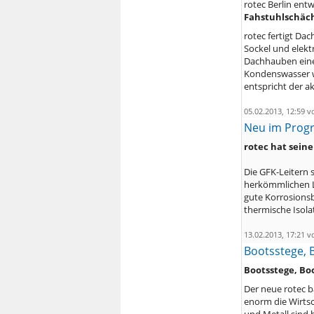
rotec Berlin en
Fahstuhlschäc
rotec fertigt D
Sockel und elekt
Dachhauben eine
Kondenswasser w
entspricht der a
05.02.2013, 12:59 
Neu im Progr
rotec hat sein
Die GFK-Leitern 
herkömmlichen Le
gute Korrosions
thermische Isola
13.02.2013, 17:21 
Bootsstege, 
Bootsstege, Bo
Der neue rotec 
enorm die Wirtsc
und Metall sind 