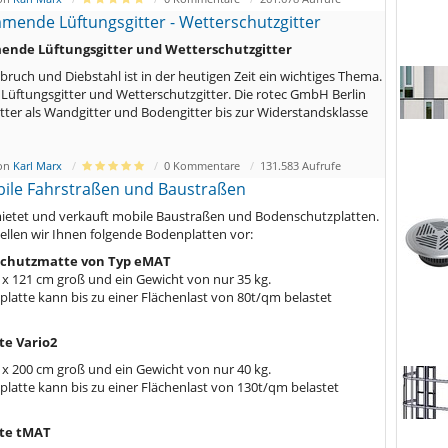
ende Lüftungsgitter - Wetterschutzgitter
nde Lüftungsgitter und Wetterschutzgitter
bruch und Diebstahl ist in der heutigen Zeit ein wichtiges Thema.
r Lüftungsgitter und Wetterschutzgitter. Die rotec GmbH Berlin
gitter als Wandgitter und Bodengitter bis zur Widerstandsklasse
von
Karl Marx
0 Kommentare
131.583 Aufrufe
ile Fahrstraßen und Baustraßen
mietet und verkauft mobile Baustraßen und Bodenschutzplatten.
tellen wir Ihnen folgende Bodenplatten vor:
schutzmatte von Typ eMAT
1 x 121 cm groß und ein Gewicht von nur 35 kg.
latte kann bis zu einer Flächenlast von 80t/qm belastet
e Vario2
0 x 200 cm groß und ein Gewicht von nur 40 kg.
latte kann bis zu einer Flächenlast von 130t/qm belastet
te tMAT