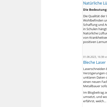
Natürliche Lü
Die Bedeutung 
Die Qualität der
Wohlbefinden und
Schaffung und A
in Schulen hängt 
Natürliche Lüftu
von Krankheitser
positiven Lernu
01.08.2023, 16:38 
Bleche Laser 
Laserschneiden B
Verzögerungen o
unklaren Daten o
einen neuen Fachb
Metallbauer sofor
Im Blogbeitrag ze
umsetzt, und wor
erfährst, welch…