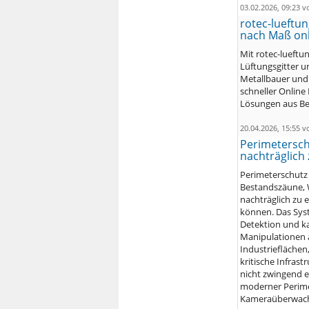
03.02.2026, 09:23 
rotec-lueftun
nach Maß onl
Mit rotec-lueftu
Lüftungsgitter u
Metallbauer und 
schneller Online
Lösungen aus Ber
20.04.2026, 15:55 
Perimetersch
nachträglich
Perimeterschutz 
Bestandszäune, 
nachträglich zu 
können. Das Sys
Detektion und ka
Manipulationen 
Industrieflächen
kritische Infras
nicht zwingend e
moderner Perime
Kameraüberwachu