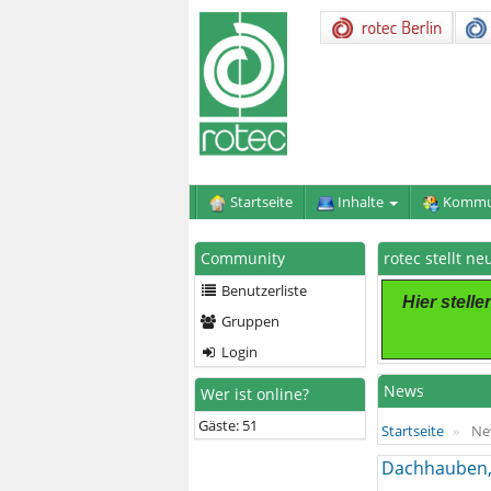
Startseite
Inhalte
Kommu
Community
rotec stellt n
Benutzerliste
Hier stell
Gruppen
Login
News
Wer ist online?
Gäste: 51
Startseite
Ne
Dachhauben,