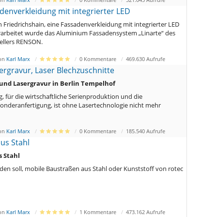
denverkleidung mit integrierter LED
n Friedrichshain, eine Fassadenverkleidung mit integrierter LED
rarbeitet wurde das Aluminium Fassadensystem „Linarte“ des
ellers RENSON.
von
Karl Marx
0 Kommentare
469.630 Aufrufe
ergravur, Laser Blechzuschnitte
 und Lasergravur in Berlin Tempelhof
, für die wirtschaftliche Serienproduktion und die
onderanfertigung, ist ohne Lasertechnologie nicht mehr
von
Karl Marx
0 Kommentare
185.540 Aufrufe
us Stahl
 Stahl
en soll, mobile Baustraßen aus Stahl oder Kunststoff von rotec
von
Karl Marx
1 Kommentare
473.162 Aufrufe