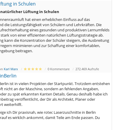
ftung in Schulen
natürlicher Lüftung in Schulen
 Innenraumluft hat einen erheblichen Einfluss auf das
 die Leistungsfähigkeit von Schülern und Lehrkräften. Die
ufrechterhaltung eines gesunden und produktiven Lernumfelds
stark von einer effizienten natürlichen Lüftungsstrategie ab.
ng kann die Konzentration der Schüler steigern, die Ausbreitung
regern minimieren und zur Schaffung einer komfortablen,
mgebung beitragen.
von
Karl Marx
0 Kommentare
272.469 Aufrufe
inBerlin
erlin ist in vielen Projekten der Startpunkt. Trotzdem entstehen
ft nicht an der Maschine, sondern an fehlenden Angaben,
der zu spät erkannten Kanten Details. Genau deshalb habe ich
eitrag veröffentlicht, der Dir als Architekt, Planer oder
t weiterhilft.
ige ich Dir praxisnah, wie rotec Laserzuschnitte in Berlin
auf es wirklich ankommt, damit Teile am Ende passen. Du