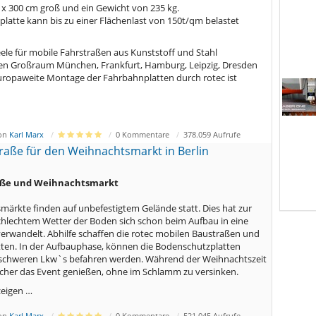
0 x 300 cm groß und ein Gewicht von 235 kg.
latte kann bis zu einer Flächenlast von 150t/qm belastet
neele für mobile Fahrstraßen aus Kunststoff und Stahl
den Großraum München, Frankfurt, Hamburg, Leipzig, Dresden
uropaweite Montage der Fahrbahnplatten durch rotec ist
von
Karl Marx
0 Kommentare
378.059 Aufrufe
raße für den Weihnachtsmarkt in Berlin
aße und Weihnachtsmarkt
märkte finden auf unbefestigtem Gelände statt. Dies hat zur
schlechtem Wetter der Boden sich schon beim Aufbau in eine
rwandelt. Abhilfe schaffen die rotec mobilen Baustraßen und
ten. In der Aufbauphase, können die Bodenschutzplatten
schweren Lkw`s befahren werden. Während der Weihnachtszeit
cher das Event genießen, ohne im Schlamm zu versinken.
eigen …
von
Karl Marx
0 Kommentare
521.045 Aufrufe