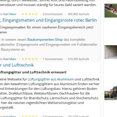
ensdauer und müssen ständig für teures Geld saniert werden.
von
Karl Marx
0 Kommentare
495.882 Aufrufe
r, Eingangsmatten und Eingangsroste rotec Berlin
 Eingangsmatten für einen sauberen Eingangsbereich jetzt
ieren
et in seinem neuen
Baukomponenten-Shop
das komplette
ßabstreifer, Eingangsroste und Eingangsmatten mit Fußabstreifer
Bausysteme
an.
von
Karl Marx
1 Kommentare
515.993 Aufrufe
r und Lufttechnik
üftungsgitter und Lufttechnik erneuert
seine Webseite für
Lüftungsgitter aus Aluminium
und Lufttechnik
ben den bewährten Lüftungsgittern aus Aluminium finden sie hier
nd Entwicklungen für den Lüftungsbau. Hierzu gehören Boden-
tter, Dralldurchlässe, Weitwurfdüsen, Dachhauben für die
 Lüftungsgitter für Brandschutz, Lärmschutz und Stocherschutz.
 hier die neunen regendichten Wetterschutzgitter und
rgestellt.
von
Karl Marx
0 Kommentare
261.678 Aufrufe