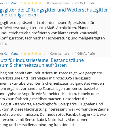
von
Karl Marx
0 Kommentare
2.935 Aufrufe
gsgitter.de: Lüftungsgitter und Wetterschutzgitter
ine konfigurieren
ngsgitter.de präsentiert rotec den neuen Spezialshop für
nd Wetterschutzgitter nach Maß. Architekten, Planer,
Industriebetriebe profitieren von klarer Produktauswahl,
 Konfiguration, technischer Fachberatung und maßgefertigten
lin.
von
Karl Marx
1 Kommentare
1.066 Aufrufe
utz für Industriezäune: Bestandszäune
 zum Sicherheitszaun aufrüsten
beginnt bereits am Industriezaun. rotec zeigt, wie geeignete
Werkszäune und Toranlagen mit rotec APS Flexiguard
einem aktiv überwachten Sicherheitszaun aufgerüstet werden
tem ergänzt vorhandene Zaunanlagen um sensorbasierte
nn typische Angriffe wie Schneiden, Klettern, Hebeln oder
am Zaun frühzeitig meldbar machen. Besonders für
, Logistikstandorte, Recyclinghöfe, Solarparks, Flughäfen und
truktur ist diese Nachrüstung interessant, weil vorhandene Zäune
rsetzt werden müssen. Der neue rotec Fachbeitrag erklärt, wie
terschutz mit Sensorkabel, Natodraht, Alarmzonen,
ng und Leitstellenanbindung funktioniert.