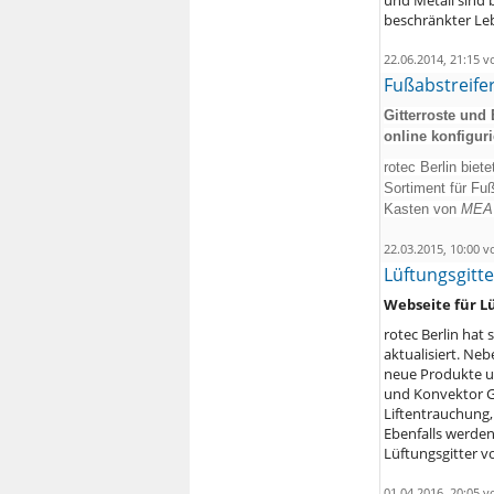
beschränkter Leb
22.06.2014, 21:15 
Fußabstreife
Gitterroste und
online konfigur
rotec Berlin biet
Sortiment für Fu
Kasten von
MEA 
22.03.2015, 10:00 
Lüftungsgitte
Webseite für L
rotec Berlin hat 
aktualisiert. Ne
neue Produkte u
und Konvektor Gi
Liftentrauchung,
Ebenfalls werden
Lüftungsgitter vo
01.04.2016, 20:05 