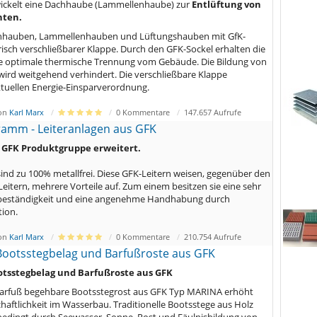
twickelt eine Dachhaube (Lammellenhaube) zur
Entlüftung von
hten.
achhauben, Lammellenhauben und Lüftungshauben mit GfK-
risch verschließbarer Klappe. Durch den GFK-Sockel erhalten die
 optimale thermische Trennung vom Gebäude. Die Bildung von
ird weitgehend verhindert. Die verschließbare Klappe
ktuellen Energie-Einsparverordnung.
von
Karl Marx
0 Kommentare
147.657 Aufrufe
amm - Leiteranlagen aus GFK
e GFK Produktgruppe erweitert.
sind zu 100% metallfrei. Diese GFK-Leitern weisen, gegenüber den
itern, mehrere Vorteile auf. Zum einem besitzen sie eine sehr
beständigkeit und eine angenehme Handhabung durch
tion.
von
Karl Marx
0 Kommentare
210.754 Aufrufe
Bootsstegbelag und Barfußroste aus GFK
otsstegbelag und Barfußroste aus GFK
barfuß begehbare Bootsstegrost aus GFK Typ MARINA erhöht
haftlichkeit im Wasserbau. Traditionelle Bootsstege aus Holz
bedingt durch Seewasser, Sonne, Rost und Fäulnisbildung von