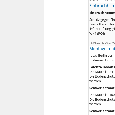
Einbruchhemm
Einbruchhemme
Schutz gegen Ein
Dies gilt auch fü
liefert Lüftungs
WK4 (RC4)
16.05.2016, 20:07 
Montage mob
rotec Berlin ver
In diesem Film s
Leichte Boden
Die Matte ist 24
Die Bodenschutzp
werden.
Schwerlastmatt
Die Matte ist 10
Die Bodenschutzp
werden.
Schwerlastmat