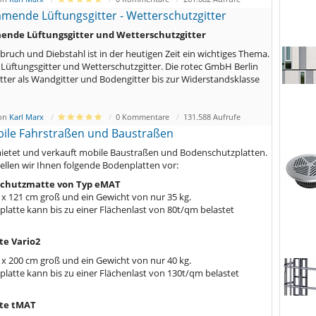
ende Lüftungsgitter - Wetterschutzgitter
nde Lüftungsgitter und Wetterschutzgitter
bruch und Diebstahl ist in der heutigen Zeit ein wichtiges Thema.
r Lüftungsgitter und Wetterschutzgitter. Die rotec GmbH Berlin
gitter als Wandgitter und Bodengitter bis zur Widerstandsklasse
von
Karl Marx
0 Kommentare
131.588 Aufrufe
ile Fahrstraßen und Baustraßen
mietet und verkauft mobile Baustraßen und Bodenschutzplatten.
tellen wir Ihnen folgende Bodenplatten vor:
schutzmatte von Typ eMAT
1 x 121 cm groß und ein Gewicht von nur 35 kg.
latte kann bis zu einer Flächenlast von 80t/qm belastet
e Vario2
0 x 200 cm groß und ein Gewicht von nur 40 kg.
latte kann bis zu einer Flächenlast von 130t/qm belastet
te tMAT