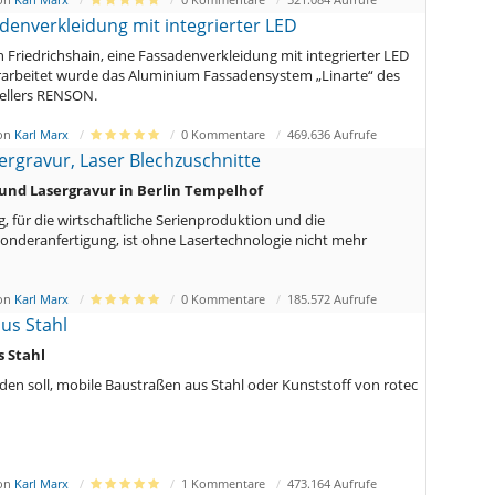
denverkleidung mit integrierter LED
n Friedrichshain, eine Fassadenverkleidung mit integrierter LED
rarbeitet wurde das Aluminium Fassadensystem „Linarte“ des
ellers RENSON.
von
Karl Marx
0 Kommentare
469.636 Aufrufe
ergravur, Laser Blechzuschnitte
 und Lasergravur in Berlin Tempelhof
, für die wirtschaftliche Serienproduktion und die
onderanfertigung, ist ohne Lasertechnologie nicht mehr
von
Karl Marx
0 Kommentare
185.572 Aufrufe
us Stahl
 Stahl
en soll, mobile Baustraßen aus Stahl oder Kunststoff von rotec
von
Karl Marx
1 Kommentare
473.164 Aufrufe