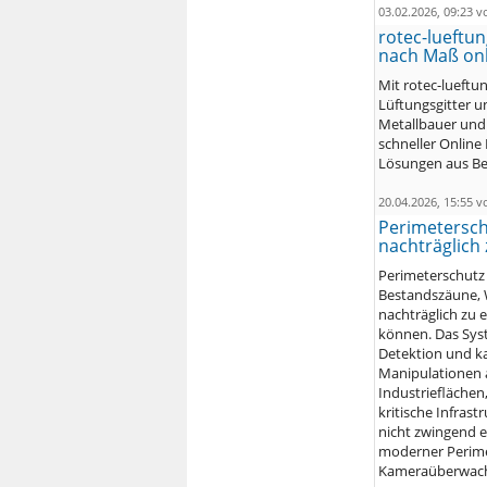
03.02.2026, 09:23 
rotec-lueftun
nach Maß onl
Mit rotec-lueftu
Lüftungsgitter u
Metallbauer und 
schneller Online
Lösungen aus Ber
20.04.2026, 15:55 
Perimetersch
nachträglich
Perimeterschutz 
Bestandszäune, 
nachträglich zu 
können. Das Sys
Detektion und ka
Manipulationen 
Industrieflächen
kritische Infras
nicht zwingend e
moderner Perime
Kameraüberwachu