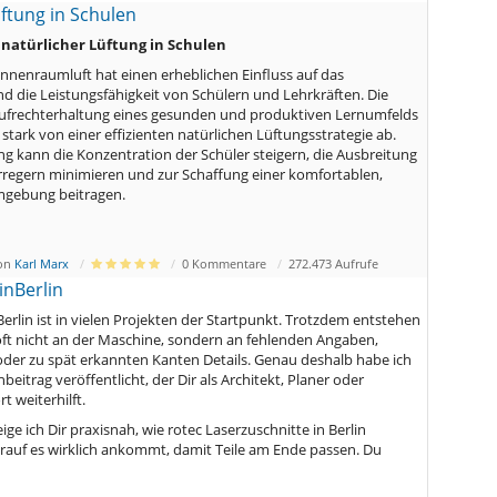
ftung in Schulen
natürlicher Lüftung in Schulen
 Innenraumluft hat einen erheblichen Einfluss auf das
 die Leistungsfähigkeit von Schülern und Lehrkräften. Die
ufrechterhaltung eines gesunden und produktiven Lernumfelds
stark von einer effizienten natürlichen Lüftungsstrategie ab.
ng kann die Konzentration der Schüler steigern, die Ausbreitung
regern minimieren und zur Schaffung einer komfortablen,
mgebung beitragen.
von
Karl Marx
0 Kommentare
272.473 Aufrufe
inBerlin
erlin ist in vielen Projekten der Startpunkt. Trotzdem entstehen
ft nicht an der Maschine, sondern an fehlenden Angaben,
der zu spät erkannten Kanten Details. Genau deshalb habe ich
eitrag veröffentlicht, der Dir als Architekt, Planer oder
t weiterhilft.
ige ich Dir praxisnah, wie rotec Laserzuschnitte in Berlin
auf es wirklich ankommt, damit Teile am Ende passen. Du