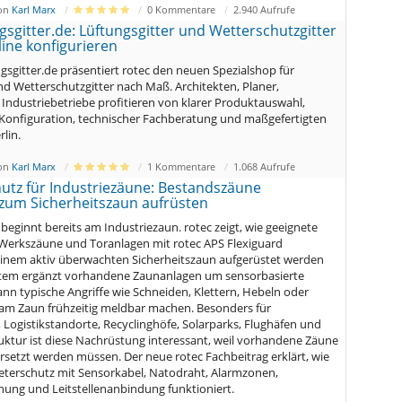
von
Karl Marx
0 Kommentare
2.940 Aufrufe
gsgitter.de: Lüftungsgitter und Wetterschutzgitter
ine konfigurieren
ngsgitter.de präsentiert rotec den neuen Spezialshop für
nd Wetterschutzgitter nach Maß. Architekten, Planer,
Industriebetriebe profitieren von klarer Produktauswahl,
 Konfiguration, technischer Fachberatung und maßgefertigten
lin.
von
Karl Marx
1 Kommentare
1.068 Aufrufe
utz für Industriezäune: Bestandszäune
 zum Sicherheitszaun aufrüsten
beginnt bereits am Industriezaun. rotec zeigt, wie geeignete
Werkszäune und Toranlagen mit rotec APS Flexiguard
einem aktiv überwachten Sicherheitszaun aufgerüstet werden
tem ergänzt vorhandene Zaunanlagen um sensorbasierte
nn typische Angriffe wie Schneiden, Klettern, Hebeln oder
am Zaun frühzeitig meldbar machen. Besonders für
, Logistikstandorte, Recyclinghöfe, Solarparks, Flughäfen und
truktur ist diese Nachrüstung interessant, weil vorhandene Zäune
rsetzt werden müssen. Der neue rotec Fachbeitrag erklärt, wie
terschutz mit Sensorkabel, Natodraht, Alarmzonen,
ng und Leitstellenanbindung funktioniert.