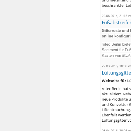
beschränkter Leb
22.06.2014, 21:15 
Fußabstreife
Gitterroste und
online konfigur
rotec Berlin biet
Sortiment für Fu
Kasten von
MEA 
22.03.2015, 10:00 
Lüftungsgitte
Webseite für L
rotec Berlin hat 
aktualisiert. Ne
neue Produkte u
und Konvektor Gi
Liftentrauchung,
Ebenfalls werden
Lüftungsgitter vo
01.04.2016, 20:05 