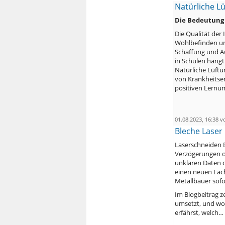
Natürliche Lü
Die Bedeutung 
Die Qualität der
Wohlbefinden und
Schaffung und A
in Schulen hängt 
Natürliche Lüftu
von Krankheitser
positiven Lernu
01.08.2023, 16:38 
Bleche Laser 
Laserschneiden B
Verzögerungen o
unklaren Daten o
einen neuen Fachb
Metallbauer sofor
Im Blogbeitrag ze
umsetzt, und wor
erfährst, welch…