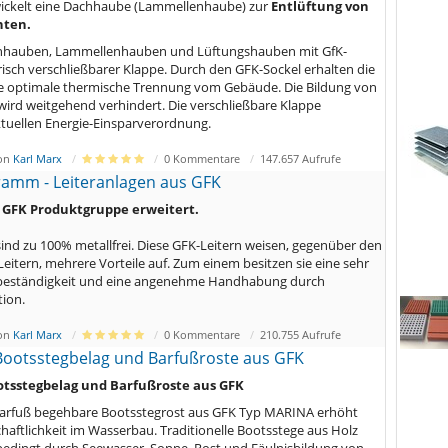
twickelt eine Dachhaube (Lammellenhaube) zur
Entlüftung von
hten.
achhauben, Lammellenhauben und Lüftungshauben mit GfK-
risch verschließbarer Klappe. Durch den GFK-Sockel erhalten die
 optimale thermische Trennung vom Gebäude. Die Bildung von
ird weitgehend verhindert. Die verschließbare Klappe
ktuellen Energie-Einsparverordnung.
von
Karl Marx
0 Kommentare
147.657 Aufrufe
amm - Leiteranlagen aus GFK
e GFK Produktgruppe erweitert.
sind zu 100% metallfrei. Diese GFK-Leitern weisen, gegenüber den
itern, mehrere Vorteile auf. Zum einem besitzen sie eine sehr
beständigkeit und eine angenehme Handhabung durch
tion.
von
Karl Marx
0 Kommentare
210.755 Aufrufe
Bootsstegbelag und Barfußroste aus GFK
otsstegbelag und Barfußroste aus GFK
barfuß begehbare Bootsstegrost aus GFK Typ MARINA erhöht
haftlichkeit im Wasserbau. Traditionelle Bootsstege aus Holz
bedingt durch Seewasser, Sonne, Rost und Fäulnisbildung von