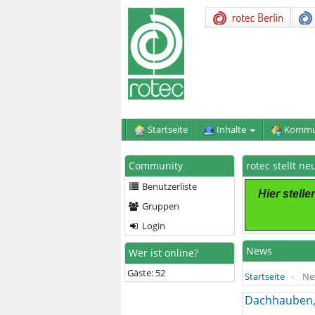
Startseite
Inhalte
Kommu
Community
rotec stellt n
Benutzerliste
Hier stell
Gruppen
Login
News
Wer ist online?
Gäste: 52
Startseite
Ne
Dachhauben,