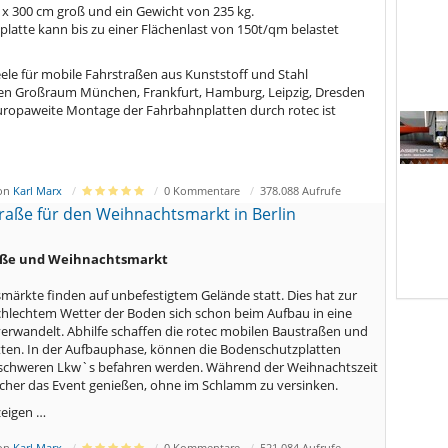
0 x 300 cm groß und ein Gewicht von 235 kg.
latte kann bis zu einer Flächenlast von 150t/qm belastet
neele für mobile Fahrstraßen aus Kunststoff und Stahl
den Großraum München, Frankfurt, Hamburg, Leipzig, Dresden
uropaweite Montage der Fahrbahnplatten durch rotec ist
von
Karl Marx
0 Kommentare
378.088 Aufrufe
raße für den Weihnachtsmarkt in Berlin
aße und Weihnachtsmarkt
märkte finden auf unbefestigtem Gelände statt. Dies hat zur
schlechtem Wetter der Boden sich schon beim Aufbau in eine
rwandelt. Abhilfe schaffen die rotec mobilen Baustraßen und
ten. In der Aufbauphase, können die Bodenschutzplatten
schweren Lkw`s befahren werden. Während der Weihnachtszeit
cher das Event genießen, ohne im Schlamm zu versinken.
eigen …
von
Karl Marx
0 Kommentare
521.084 Aufrufe