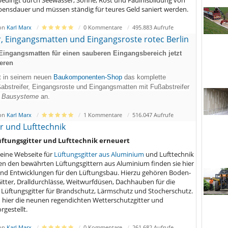
ensdauer und müssen ständig für teures Geld saniert werden.
von
Karl Marx
0 Kommentare
495.883 Aufrufe
r, Eingangsmatten und Eingangsroste rotec Berlin
 Eingangsmatten für einen sauberen Eingangsbereich jetzt
ieren
et in seinem neuen
Baukomponenten-Shop
das komplette
ßabstreifer, Eingangsroste und Eingangsmatten mit Fußabstreifer
Bausysteme
an.
von
Karl Marx
1 Kommentare
516.047 Aufrufe
r und Lufttechnik
üftungsgitter und Lufttechnik erneuert
seine Webseite für
Lüftungsgitter aus Aluminium
und Lufttechnik
ben den bewährten Lüftungsgittern aus Aluminium finden sie hier
nd Entwicklungen für den Lüftungsbau. Hierzu gehören Boden-
tter, Dralldurchlässe, Weitwurfdüsen, Dachhauben für die
 Lüftungsgitter für Brandschutz, Lärmschutz und Stocherschutz.
 hier die neunen regendichten Wetterschutzgitter und
rgestellt.
von
Karl Marx
0 Kommentare
261.682 Aufrufe