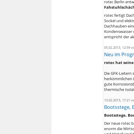
rotec Berlin en
Fahstuhlschäc
rotec fertigt D
Sockel und elekt
Dachhauben eine
Kondenswasser w
entspricht der a
05.02.2013, 12:59 
Neu im Progr
rotec hat sein
Die GFK-Leitern 
herkömmlichen Le
gute Korrosions
thermische Isola
13.02.2013, 17:21 
Bootsstege, 
Bootsstege, Bo
Der neue rotec 
enorm die Wirtsc
und Metall sind 