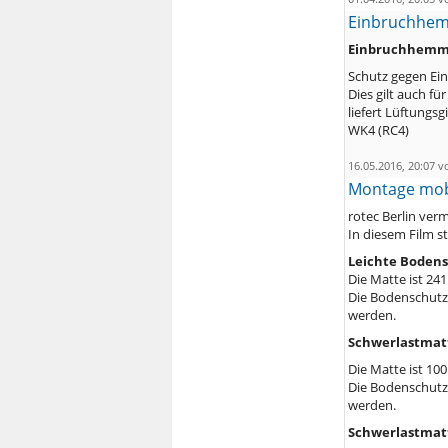
Einbruchhemm
Einbruchhemme
Schutz gegen Ein
Dies gilt auch fü
liefert Lüftungs
WK4 (RC4)
16.05.2016, 20:07 
Montage mob
rotec Berlin ver
In diesem Film s
Leichte Boden
Die Matte ist 24
Die Bodenschutzp
werden.
Schwerlastmatt
Die Matte ist 10
Die Bodenschutzp
werden.
Schwerlastmat