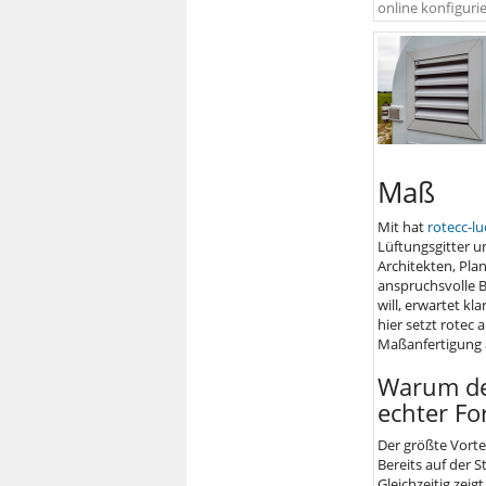
online konfiguri
Maß
Mit hat
rotecc-lu
Lüftungsgitter u
Architekten, Pla
anspruchsvolle 
will, erwartet k
hier setzt rotec
Maßanfertigung a
Warum der
echter For
Der größte Vortei
Bereits auf der 
Gleichzeitig zei