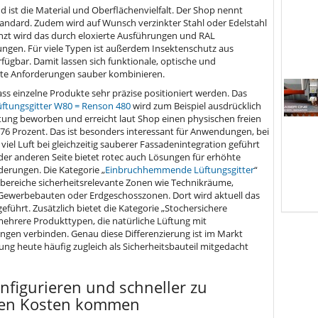
 ist die Material und Oberflächenvielfalt. Der Shop nennt
andard. Zudem wird auf Wunsch verzinkter Stahl oder Edelstahl
nzt wird das durch eloxierte Ausführungen und RAL
ngen. Für viele Typen ist außerdem Insektenschutz aus
rfügbar. Damit lassen sich funktionale, optische und
te Anforderungen sauber kombinieren.
s einzelne Produkte sehr präzise positioniert werden. Das
üftungsgitter W80 = Renson 480
wird zum Beispiel ausdrücklich
stung beworben und erreicht laut Shop einen physischen freien
76 Prozent. Das ist besonders interessant für Anwendungen, bei
iel Luft bei gleichzeitig sauberer Fassadenintegration geführt
 der anderen Seite bietet rotec auch Lösungen für erhöhte
derungen. Die Kategorie „
Einbruchhemmende Lüftungsgitter
“
zbereiche sicherheitsrelevante Zonen wie Technikräume,
Gewerbebauten oder Erdgeschosszonen. Dort wird aktuell das
führt. Zusätzlich bietet die Kategorie „Stochersichere
mehrere Produkttypen, die natürliche Lüftung mit
gen verbinden. Genau diese Differenzierung ist im Markt
tung heute häufig zugleich als Sicherheitsbauteil mitgedacht
nfigurieren und schneller zu
ren Kosten kommen