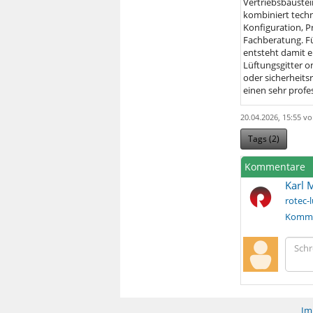
Vertriebsbaustei
kombiniert techn
Konfiguration, P
Fachberatung. Fü
entsteht damit e
Lüftungsgitter o
oder sicherheits
einen sehr profes
20.04.2026, 15:55 v
Tags (
2
)
Kommentare
Karl 
rotec-
Komme
Im