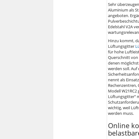
Sehr überzeugend
Aluminium als St
angeboten. Ergä
Pulverbeschichtu
Edelstahl V2A ve
wartungsrelevan
Hinzu kommt, das
Lüftungsgitter
L
für hohe Luftlei
Querschnitt von 
denen möglichst v
werden soll. Auf
Sicherheitsanfor
nennt als Einsat
Rechenzentren, 
Modell W21RC2 ge
Lüftungsgitter“ 
Schutzanforderun
wichtig, weil Lüf
werden muss.
Online ko
belastba