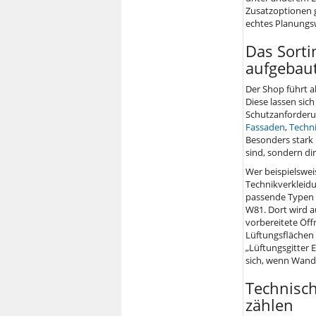
Zusatzoptionen g
echtes Planungs
Das Sorti
aufgebau
Der Shop führt a
Diese lassen sic
Schutzanforderu
Fassaden
,
Techn
Besonders stark 
sind, sondern di
Wer beispielswei
Technikverkleidu
passende Typen
W81. Dort wird a
vorbereitete Öf
Lüftungsflächen 
„Lüftungsgitter 
sich, wenn Wand
Technisch
zählen