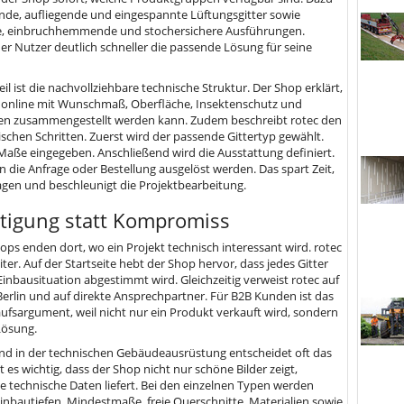
nde, aufliegende und eingespannte Lüftungsgitter sowie
, einbruchhemmende und stochersichere Ausführungen.
er Nutzer deutlich schneller die passende Lösung für seine
eil ist die nachvollziehbare technische Struktur. Der Shop erklärt,
r online mit Wunschmaß, Oberfläche, Insektenschutz und
en zusammengestellt werden kann. Zudem beschreibt rotec den
gischen Schritten. Zuerst wird der passende Gittertyp gewählt.
aße eingegeben. Anschließend wird die Ausstattung definiert.
 die Anfrage oder Bestellung ausgelöst werden. Das spart Zeit,
agen und beschleunigt die Projektbearbeitung.
tigung statt Kompromiss
ops enden dort, wo ein Projekt technisch interessant wird. rotec
er. Auf der Startseite hebt der Shop hervor, dass jedes Gitter
 Einbausituation abgestimmt wird. Gleichzeitig verweist rotec auf
 Berlin und auf direkte Ansprechpartner. Für B2B Kunden ist das
aufsargument, weil nicht nur ein Produkt verkauft wird, sondern
Lösung.
nd in der technischen Gebäudeausrüstung entscheidet oft das
st es wichtig, dass der Shop nicht nur schöne Bilder zeigt,
 technische Daten liefert. Bei den einzelnen Typen werden
nbautiefen, Mindestmaße, freie Querschnitte, Materialien sowie