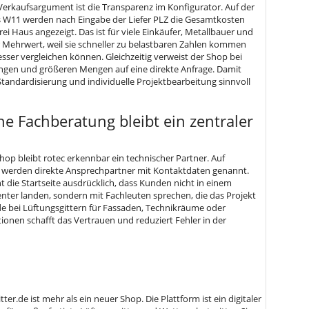
 Verkaufsargument ist die Transparenz im Konfigurator. Auf der
s W11 werden nach Eingabe der Liefer PLZ die Gesamtkosten
rei Haus angezeigt. Das ist für viele Einkäufer, Metallbauer und
r Mehrwert, weil sie schneller zu belastbaren Zahlen kommen
sser vergleichen können. Gleichzeitig verweist der Shop bei
ngen und größeren Mengen auf eine direkte Anfrage. Damit
Standardisierung und individuelle Projektbearbeitung sinnvoll
he Fachberatung bleibt ein zentraler
Shop bleibt rotec erkennbar ein technischer Partner. Auf
 werden direkte Ansprechpartner mit Kontaktdaten genannt.
die Startseite ausdrücklich, dass Kunden nicht in einem
ter landen, sondern mit Fachleuten sprechen, die das Projekt
e bei Lüftungsgittern für Fassaden, Technikräume oder
onen schafft das Vertrauen und reduziert Fehler in der
tter.de ist mehr als ein neuer Shop. Die Plattform ist ein digitaler