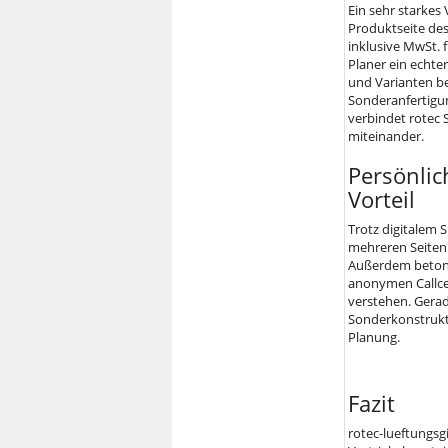
Ein sehr starkes
Produktseite de
inklusive MwSt. f
Planer ein echte
und Varianten be
Sonderanfertigu
verbindet rotec 
miteinander.
Persönlic
Vorteil
Trotz digitalem 
mehreren Seiten
Außerdem betont 
anonymen Callcen
verstehen. Gerad
Sonderkonstrukti
Planung.
Fazit
rotec-lueftungsgi