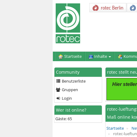
Startseite
Inhalte
Kommu
Community
rotec stellt n
Benutzerliste
Hier stell
Gruppen
Login
rotec-lueftung
Wer ist online?
Maß online ko
Gäste: 65
Startseite
Ne
rotec-lueftun