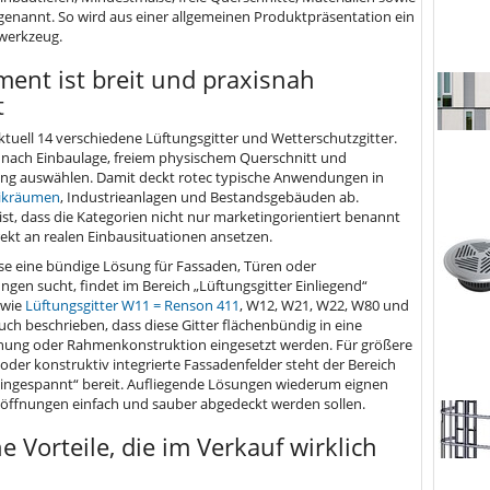
enannt. So wird aus einer allgemeinen Produktpräsentation ein
werkzeug.
ment ist breit und praxisnah
t
ktuell 14 verschiedene Lüftungsgitter und Wetterschutzgitter.
h nach Einbaulage, freiem physischem Querschnitt und
ng auswählen. Damit deckt rotec typische Anwendungen in
ikräumen
, Industrieanlagen und Bestandsgebäuden ab.
ist, dass die Kategorien nicht nur marketingorientiert benannt
rekt an realen Einbausituationen ansetzen.
se eine bündige Lösung für Fassaden, Türen oder
ngen sucht, findet im Bereich „Lüftungsgitter Einliegend“
 wie
Lüftungsgitter W11 = Renson 411
, W12, W21, W22, W80 und
uch beschrieben, dass diese Gitter flächenbündig in eine
fnung oder Rahmenkonstruktion eingesetzt werden. Für größere
oder konstruktiv integrierte Fassadenfelder steht der Bereich
Eingespannt“ bereit. Aufliegende Lösungen wiederum eignen
öffnungen einfach und sauber abgedeckt werden sollen.
e Vorteile, die im Verkauf wirklich