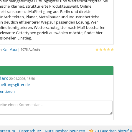
n für maßgefertigte Lüftungsgitter und Wetterschutzgitter. Sie
ische Klarheit, strukturierte Produktauswahl, Online
reistransparenz, Maßfertigung aus Berlin und direkte
r Architekten, Planer, Metallbauer und Industriebetriebe
in deutlich effizienterer Weg zur passenden Lösung. Wer
nline konfigurieren, Wetterschutzgitter nach Maß beschaffen
relevante Gittertypen gezielt auswählen möchte, findet hier
sionellen Einstieg.
on
Karl Marx
| 1078 Aufrufe
Marx
20.04.2026, 15:56
lueftungsgitter.de
ntieren
pressum
|
Datenschutz
|
Nutzungsbedingungen
|
Zu Favoriten hinzufü