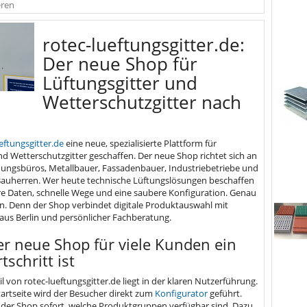
eren
rotec-lueftungsgitter.de:
Der neue Shop für
Lüftungsgitter und
Wetterschutzgitter nach
eftungsgitter.de
eine neue, spezialisierte Plattform für
nd Wetterschutzgitter geschaffen. Der neue Shop richtet sich an
nungsbüros, Metallbauer, Fassadenbauer, Industriebetriebe und
Bauherren. Wer heute technische Lüftungslösungen beschaffen
lare Daten, schnelle Wege und eine saubere Konfiguration. Genau
 an. Denn der Shop verbindet digitale Produktauswahl mit
us Berlin und persönlicher Fachberatung.
 neue Shop für viele Kunden ein
tschritt ist
l von rotec-lueftungsgitter.de liegt in der klaren Nutzerführung.
Startseite wird der Besucher direkt zum
Konfigurator
geführt.
gt der Shop sofort, welche Produktgruppen verfügbar sind. Dazu