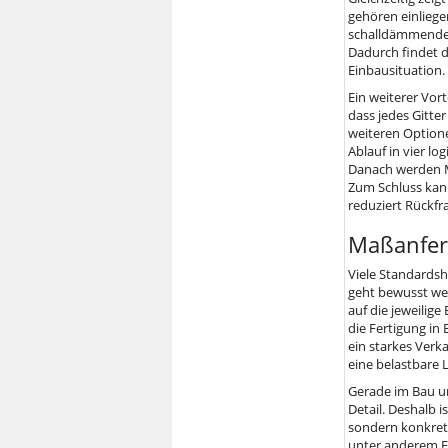
gehören einliege
schalldämmende
Dadurch findet d
Einbausituation.
Ein weiterer Vort
dass jedes Gitte
weiteren Option
Ablauf in vier lo
Danach werden M
Zum Schluss kann
reduziert Rückfr
Maßanfer
Viele Standardsh
geht bewusst weit
auf die jeweilige
die Fertigung in
ein starkes Verk
eine belastbare 
Gerade im Bau u
Detail. Deshalb i
sondern konkrete
unter anderem Ei