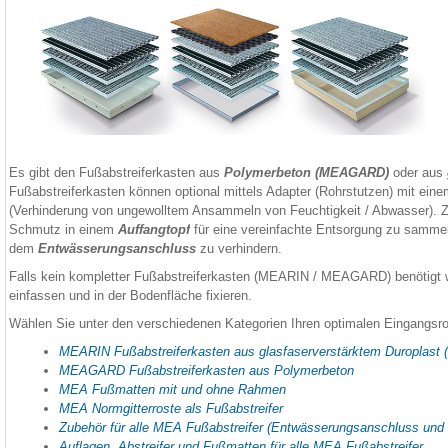
Es gibt den Fußabstreiferkasten aus
Polymerbeton (MEAGARD)
oder aus
Fußabstreiferkasten können optional mittels Adapter (Rohrstutzen) mit e
(Verhinderung von ungewolltem Ansammeln von Feuchtigkeit / Abwasser). Z
Schmutz in einem
Auffangtopf
für eine vereinfachte Entsorgung zu sammel
dem
Entwässerungsanschluss
zu verhindern.
Falls kein kompletter Fußabstreiferkasten (MEARIN / MEAGARD) benötigt w
einfassen und in der Bodenfläche fixieren.
Wählen Sie unter den verschiedenen Kategorien Ihren optimalen Eingangsro
MEARIN Fußabstreiferkasten aus glasfaserverstärktem Duroplast 
MEAGARD Fußabstreiferkasten aus Polymerbeton
MEA Fußmatten mit und ohne Rahmen
MEA Normgitterroste als Fußabstreifer
Zubehör für alle MEA Fußabstreifer (Entwässerungsanschluss und
Auflagen, Abstreifer und Fußmatten für alle MEA Fußabstreifer