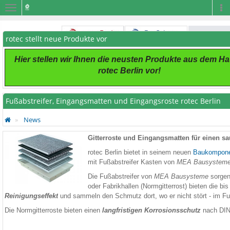
Navigation
Na
rotec stellt neue Produkte vor
Hier stellen wir Ihnen die neusten Produkte aus dem H
rotec Berlin vor!
Fußabstreifer, Eingangsmatten und Eingangsroste rotec Berlin
News
Gitterroste und Eingangsmatten für einen sa
rotec Berlin bietet in seinem neuen
Baukompone
mit Fußabstreifer Kasten von
MEA Bausystem
Die Fußabstreifer von
MEA Bausysteme
sorgen
oder Fabrikhallen (Normgitterrost) bieten die bis
Reinigungseffekt
und sammeln den Schmutz dort, wo er nicht stört - im Fuß
Die Normgitterroste bieten einen
langfristigen Korrosionsschutz
nach DIN