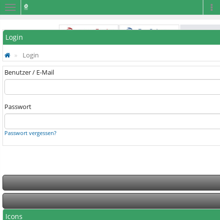
Navigation
Na
Login
Login
Benutzer / E-Mail
Passwort
Passwort vergessen?
Icons