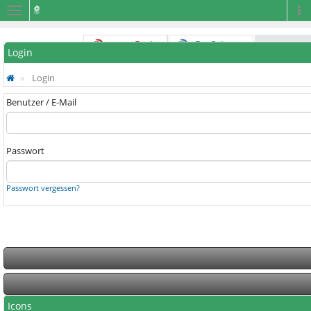
Navigation
Na
Login
Login
Benutzer / E-Mail
Passwort
Passwort vergessen?
Icons