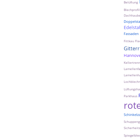
Belüftung
Blechprofil
Dachhaub
Doppelst
Edelsta
Fassaden
Fittkau
Fla
Gitter
Hannov
Kellertre
Lamellenf
Lamellenh
Lochblechr
Lüftungsh
Parkhaus
rot
Schinkelz
Schuppeng
Sicherheit
Spiegelble