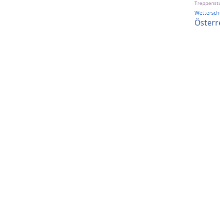
Treppenst
Wetterschu
Österr