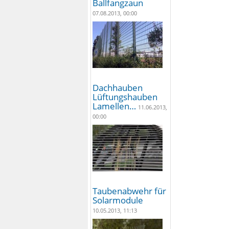
Ballfangzaun
07.08.2013, 00:00
Dachhauben
Lüftungshauben
Lamellen…
11.06.2013,
00:00
Taubenabwehr für
Solarmodule
10.05.2013, 11:13