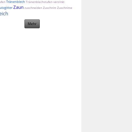
Tränenblech
ufen
Tränenblechstufen
verzinkt
Zaun
tzgitter
zuschneiden
Zuschnitt
Zuschnitte
eich
Mehr