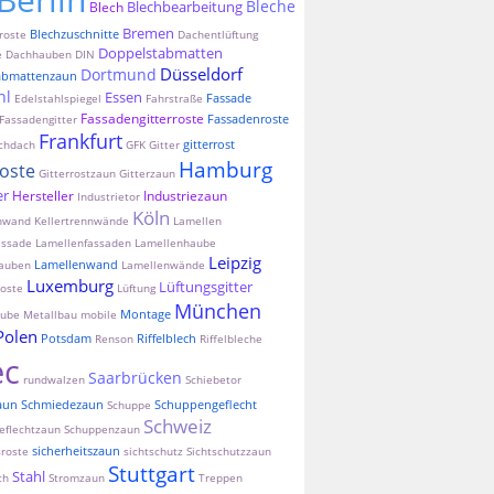
Bleche
Blechbearbeitung
Blech
Bremen
Blechzuschnitte
roste
Dachentlüftung
Doppelstabmatten
e
Dachhauben
DIN
Düsseldorf
Dortmund
abmattenzaun
hl
Essen
Fassade
Edelstahlspiegel
Fahrstraße
Fassadengitterroste
Fassadenroste
Fassadengitter
Frankfurt
gitterrost
chdach
GFK
Gitter
Hamburg
roste
Gitterrostzaun
Gitterzaun
er
Hersteller
Industriezaun
Industrietor
Köln
nnwand
Kellertrennwände
Lamellen
assade
Lamellenfassaden
Lamellenhaube
Leipzig
Lamellenwand
auben
Lamellenwände
Luxemburg
Lüftungsgitter
oste
Lüftung
München
Montage
aube
Metallbau
mobile
Polen
Potsdam
Riffelblech
Renson
Riffelbleche
ec
Saarbrücken
rundwalzen
Schiebetor
aun
Schmiedezaun
Schuppengeflecht
Schuppe
Schweiz
eflechtzaun
Schuppenzaun
sicherheitszaun
sroste
sichtschutz
Sichtschutzzaun
Stuttgart
Stahl
ch
Stromzaun
Treppen