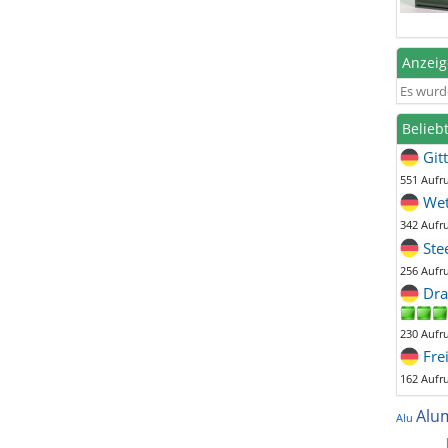
Anzei
Es wurd
Belieb
Git
551 Aufr
Wet
342 Aufr
Ste
256 Aufr
Dra
230 Aufr
Fre
162 Aufr
Alu
Alu