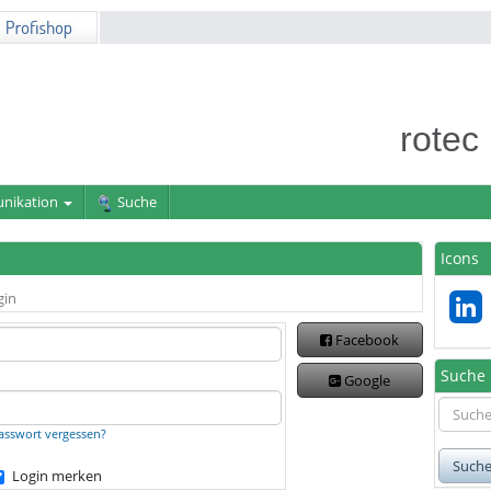
rotec
nikation
Suche
Icons
gin
Facebook
Suche
Google
asswort vergessen?
Such
Login merken