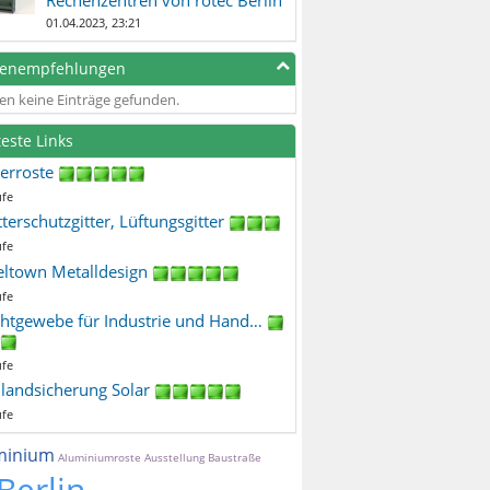
01.04.2023, 23:21
genempfehlungen
en keine Einträge gefunden.
teste Links
terroste
ufe
terschutzgitter, Lüftungsgitter
ufe
eltown Metalldesign
ufe
htgewebe für Industrie und Hand…
ufe
ilandsicherung Solar
ufe
minium
Aluminiumroste
Ausstellung
Baustraße
Berlin