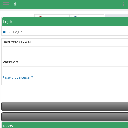
Navigation
Na
Login
Login
Benutzer / E-Mail
Passwort
Passwort vergessen?
Icons