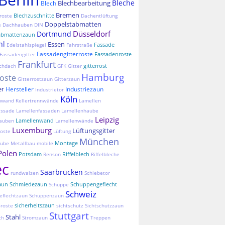
Bleche
Blechbearbeitung
Blech
Bremen
Blechzuschnitte
roste
Dachentlüftung
Doppelstabmatten
e
Dachhauben
DIN
Düsseldorf
Dortmund
abmattenzaun
hl
Essen
Fassade
Edelstahlspiegel
Fahrstraße
Fassadengitterroste
Fassadenroste
Fassadengitter
Frankfurt
gitterrost
chdach
GFK
Gitter
Hamburg
roste
Gitterrostzaun
Gitterzaun
er
Hersteller
Industriezaun
Industrietor
Köln
nnwand
Kellertrennwände
Lamellen
assade
Lamellenfassaden
Lamellenhaube
Leipzig
Lamellenwand
auben
Lamellenwände
Luxemburg
Lüftungsgitter
oste
Lüftung
München
Montage
aube
Metallbau
mobile
Polen
Potsdam
Riffelblech
Renson
Riffelbleche
ec
Saarbrücken
rundwalzen
Schiebetor
aun
Schmiedezaun
Schuppengeflecht
Schuppe
Schweiz
eflechtzaun
Schuppenzaun
sicherheitszaun
sroste
sichtschutz
Sichtschutzzaun
Stuttgart
Stahl
ch
Stromzaun
Treppen