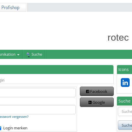
rotec
nikation
Suche
Icons
gin
Facebook
Suche
Google
asswort vergessen?
Such
Login merken