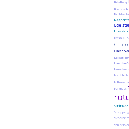
Belüftung
Blechprofil
Dachhaub
Doppelst
Edelsta
Fassaden
Fittkau
Fla
Gitter
Hannov
Kellertre
Lamellenf
Lamellenh
Lochblechr
Lüftungsh
Parkhaus
rot
Schinkelz
Schuppeng
Sicherheit
Spiegelble