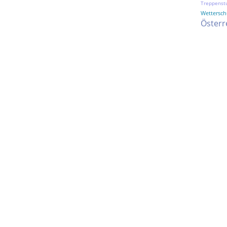
Treppenst
Wetterschu
Österr