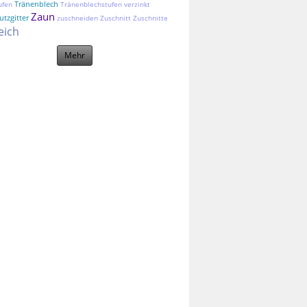
Tränenblech
ufen
Tränenblechstufen
verzinkt
Zaun
tzgitter
zuschneiden
Zuschnitt
Zuschnitte
eich
Mehr