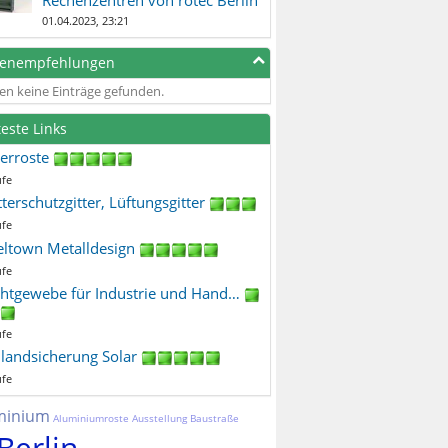
01.04.2023, 23:21
genempfehlungen
en keine Einträge gefunden.
teste Links
terroste
ufe
terschutzgitter, Lüftungsgitter
ufe
eltown Metalldesign
ufe
htgewebe für Industrie und Hand…
ufe
ilandsicherung Solar
ufe
minium
Aluminiumroste
Ausstellung
Baustraße
Berlin