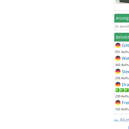
Anzei
Es wurd
Belieb
Git
551 Aufr
Wet
342 Aufr
Ste
256 Aufr
Dra
230 Aufr
Fre
162 Aufr
Alu
Alu