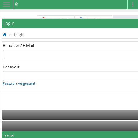
Navigation
Na
Login
Login
Benutzer / E-Mail
Passwort
Passwort vergessen?
Icons