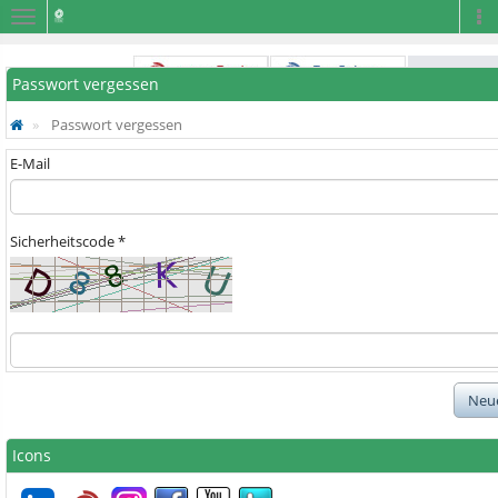
Navigation
Na
Passwort vergessen
Passwort vergessen
E-Mail
Sicherheitscode *
Neue
Icons