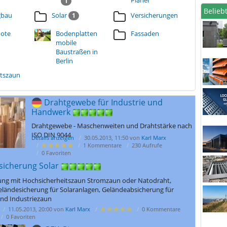
Planer
1
Beliebt
gbau
Solar
Versicherungen
1
ote
Bodenplatten
Fassaden
mobile
Baustraßen in
Berlin
itszaun
Drahtgewebe für Industrie und
Handwerk
Drahtgewebe - Maschenweiten und Drahtstärke nach
ISO DIN 9044
Details anzeigen
30.05.2013, 11:50 von
Karl Marx
1 Kommentare
230 Aufrufe
0 Favoriten
sicherung Solar
rung mit Hochsicherheitszaun Stromzaun oder Natodraht,
eländesicherung für Solaranlagen, Geländeabsicherung für
und Industriezaun
11.05.2013, 20:00 von
Karl Marx
0 Kommentare
0 Favoriten