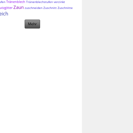
Tränenblech
ufen
Tränenblechstufen
verzinkt
Zaun
tzgitter
zuschneiden
Zuschnitt
Zuschnitte
eich
Mehr