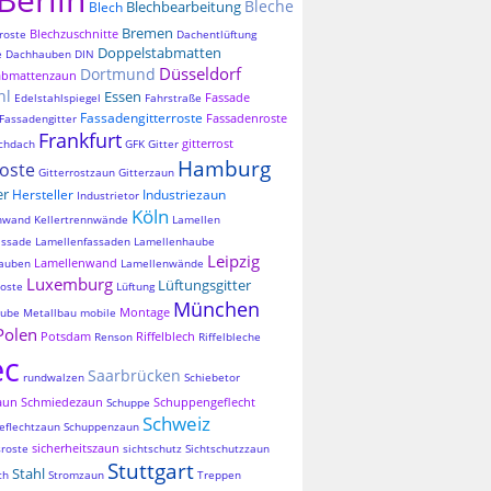
Bleche
Blechbearbeitung
Blech
Bremen
Blechzuschnitte
roste
Dachentlüftung
Doppelstabmatten
e
Dachhauben
DIN
Düsseldorf
Dortmund
abmattenzaun
hl
Essen
Fassade
Edelstahlspiegel
Fahrstraße
Fassadengitterroste
Fassadenroste
Fassadengitter
Frankfurt
gitterrost
chdach
GFK
Gitter
Hamburg
roste
Gitterrostzaun
Gitterzaun
er
Hersteller
Industriezaun
Industrietor
Köln
nnwand
Kellertrennwände
Lamellen
assade
Lamellenfassaden
Lamellenhaube
Leipzig
Lamellenwand
auben
Lamellenwände
Luxemburg
Lüftungsgitter
oste
Lüftung
München
Montage
aube
Metallbau
mobile
Polen
Potsdam
Riffelblech
Renson
Riffelbleche
ec
Saarbrücken
rundwalzen
Schiebetor
aun
Schmiedezaun
Schuppengeflecht
Schuppe
Schweiz
eflechtzaun
Schuppenzaun
sicherheitszaun
sroste
sichtschutz
Sichtschutzzaun
Stuttgart
Stahl
ch
Stromzaun
Treppen