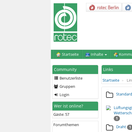
Startseite
Inhalte
Kommu
Community
Links
Benutzerliste
Startseite
Lin
Gruppen
Standar
Login
Wer ist online?
Lüftungsgi
Wetterschu
Gäste: 57
1
Forumthemen
Draht
1