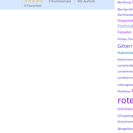
0 Kommentare
342 Aufrufe
Belüftung
0 Favoriten
Blechprofil
Dachhaub
Doppelst
Edelsta
Fassaden
Fittkau
Fla
Gitter
Hannov
Kellertre
Lamellenf
Lamellenh
Lochblechr
Lüftungsh
Parkhaus
rot
Schinkelz
Schuppeng
Sicherheit
Spiegelble