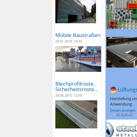
Mobile Baustraßen
29.01.2019, 10:33
Blechprofilroste,
Sicherheitsroste…
Lüftungs
29.06.2015, 12:55
Herstellung und
Anwendung
Details anzeigen
30 Aufrufe