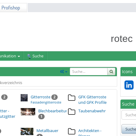
rotec
nikation
Suche
Icons
kverzeichnis
d
Gitterroste
GFK Gitterroste
2
2
und GFK Profile
Fassadengitterroste
Suche
tter -
Blechbearbeitung
Taubenabwehr
tzgitter
1
Such
Metallbauer
Architekten -