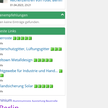
01.04.2023, 23:21
genempfehlungen
en keine Einträge gefunden.
teste Links
terroste
ufe
terschutzgitter, Lüftungsgitter
ufe
eltown Metalldesign
ufe
htgewebe für Industrie und Hand…
ufe
ilandsicherung Solar
ufe
minium
Aluminiumroste
Ausstellung
Baustraße
Berlin