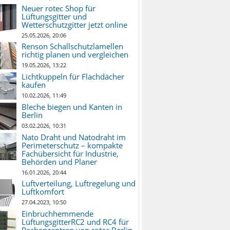
Neuer rotec Shop für
Lüftungsgitter und
Wetterschutzgitter jetzt online
25.05.2026, 20:06
Renson Schallschutzlamellen
richtig planen und vergleichen
19.05.2026, 13:22
Lichtkuppeln für Flachdächer
kaufen
10.02.2026, 11:49
Bleche biegen und Kanten in
Berlin
03.02.2026, 10:31
Nato Draht und Natodraht im
Perimeterschutz – kompakte
Fachübersicht für Industrie,
Behörden und Planer
16.01.2026, 20:44
Luftverteilung, Luftregelung und
Luftkomfort
27.04.2023, 10:50
Einbruchhemmende
LüftungsgitterRC2 und RC4 für
Rechenzentren von rotec Berlin