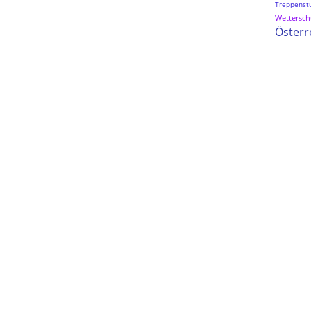
Treppenst
Wetterschu
Österr