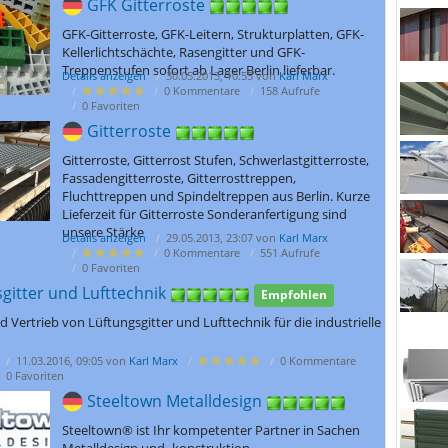
GFK Gitterroste
GFK-Gitterroste, GFK-Leitern, Strukturplatten, GFK-
Kellerlichtschächte, Rasengitter und GFK-
Treppenstufen sofort ab Lager Berlin lieferbar.
Details anzeigen
30.05.2013, 10:55 von
Karl Marx
0 Kommentare
158 Aufrufe
0 Favoriten
Gitterroste
Gitterroste, Gitterrost Stufen, Schwerlastgitterroste,
Fassadengitterroste, Gitterrosttreppen,
Fluchttreppen und Spindeltreppen aus Berlin. Kurze
Lieferzeit für Gitterroste Sonderanfertigung sind
unsere Stärke
Details anzeigen
29.05.2013, 23:07 von
Karl Marx
0 Kommentare
551 Aufrufe
0 Favoriten
gitter und Lufttechnik
Empfohlen
 Vertrieb von Lüftungsgitter und Lufttechnik für die industrielle
11.03.2016, 09:05 von
Karl Marx
0 Kommentare
0 Favoriten
Steeltown Metalldesign
Steeltown® ist Ihr kompetenter Partner in Sachen
Metalldesign und -konstruktion.