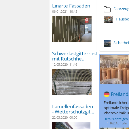
Linarte Fassaden
Fahrzeu
06.01.2021, 10:45
Hausbo
Sicherhe
Schwerlastgitterroste
mit Rutschhe…
12.05.2020, 11:46
Freiland
Freilandsiche
Lamellenfassaden
optimale Freig
- Wetterschutzgit…
Photovoltaik 
22.03.2020, 00:00
Details anzeigen
162 Aufrufe