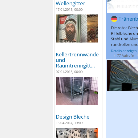
Wellengitter
17.01.2015, 00:00
Tränenbl
Die rotec Blech
Riffelbleche u
Stahl und Alum
rundrollen und
Details anzeigen
Kellertrennwände
77 Aufrufe
und
Raumtrenngitt…
07.01.2015, 00:00
Design Bleche
15.04.2014, 13:09