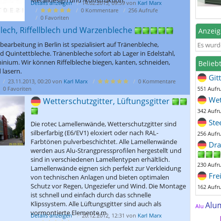
Details anzeigen
14.02.2013, 09:59 von
Karl Marx
0 Kommentare
256 Aufrufe
0 Favoriten
ech, Riffellblech und Warzenbleche
Anzei
bearbeitung in Berlin ist spezialisiert auf Tränenbleche,
Es wurd
nd Quintettbleche. Tränenbleche sofort ab Lager in Edelstahl,
inium. Wir können Riffelbleche biegen, kanten, schneiden,
Belieb
 lasern.
Git
23.11.2013, 00:20 von
Karl Marx
0 Kommentare
0 Favoriten
551 Aufr
Wet
Wetterschutzgitter, Lüftungsgitter
342 Aufr
Ste
Die rotec Lamellenwände, Wetterschutzgitter sind
silberfarbig (E6/EV1) eloxiert oder nach RAL-
256 Aufr
Farbtönen pulverbeschichtet. Alle Lamellenwände
Dra
werden aus Alu-Strangpressprofilen hergestellt und
sind in verschiedenen Lamellentypen erhältlich.
230 Aufr
Lamellenwände eignen sich perfekt zur Verkleidung
Fre
von technischen Anlagen und bieten optimalen
Schutz vor Regen, Ungeziefer und Wind. Die Montage
162 Aufr
ist schnell und einfach durch das schnelle
Klipssystem. Alle Lüftungsgitter sind auch als
Alu
Alu
vormontierte Elemente m
Details anzeigen
20.12.2012, 12:31 von
Karl Marx