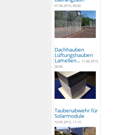
07.08.2013, 00:00
Dachhauben
Lüftungshauben
Lamellen…
11.06.2013,
00:00
Taubenabwehr für
Solarmodule
10.05.2013, 11:13