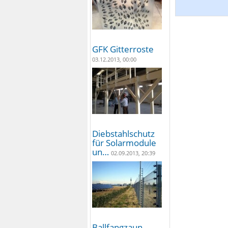
GFK Gitterroste
03.12.2013, 00:00
Diebstahlschutz
für Solarmodule
un…
02.09.2013, 20:39
Ballfangzaun