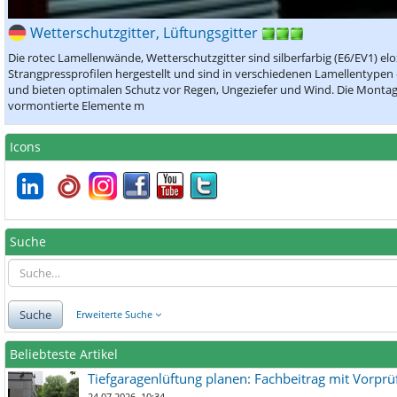
Wetterschutzgitter, Lüftungsgitter
Die rotec Lamellenwände, Wetterschutzgitter sind silberfarbig (E6/EV1) e
Strangpressprofilen hergestellt und sind in verschiedenen Lamellentypen 
und bieten optimalen Schutz vor Regen, Ungeziefer und Wind. Die Montage i
vormontierte Elemente m
Icons
Suche
Suche
Erweiterte Suche
Beliebteste Artikel
Tiefgaragenlüftung planen: Fachbeitrag mit Vorpr
24.07.2026, 10:34