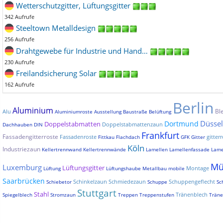
Wetterschutzgitter, Lüftungsgitter
342 Aufrufe
Steeltown Metalldesign
256 Aufrufe
Drahtgewebe für Industrie und Hand…
230 Aufrufe
Freilandsicherung Solar
162 Aufrufe
Berlin
Aluminium
Bl
Alu
Aluminiumroste
Ausstellung
Baustraße
Belüftung
Düssel
Dortmund
Doppelstabmatten
Doppelstabmattenzaun
Dachhauben
DIN
Frankfurt
Fassadengitterroste
Fassadenroste
gitterr
Fittkau
Flachdach
GFK
Gitter
Köln
Industriezaun
Kellertrennwand
Kellertrennwände
Lamellen
Lamellenfassade
Lame
Mü
Luxemburg
Lüftungsgitter
Montage
Lüftung
Lüftungshaube
Metallbau
mobile
Saarbrücken
Schinkelzaun
Schmiedezaun
Schuppengeflecht
Schiebetor
Schuppe
Sc
Stuttgart
Stahl
Tränenblech
Spiegelblech
Stromzaun
Treppen
Treppenstufen
Träne