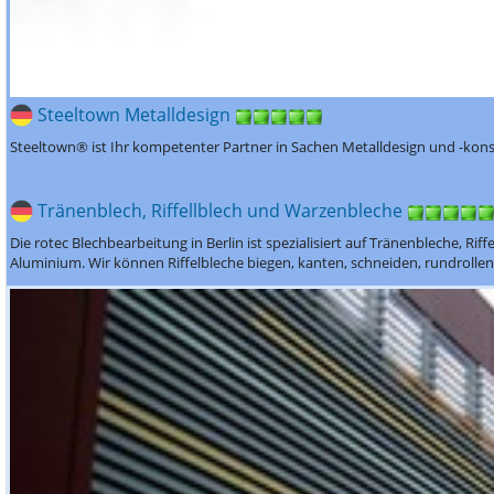
Steeltown Metalldesign
Steeltown® ist Ihr kompetenter Partner in Sachen Metalldesign und -kons
Tränenblech, Riffellblech und Warzenbleche
Die rotec Blechbearbeitung in Berlin ist spezialisiert auf Tränenbleche, Ri
Aluminium. Wir können Riffelbleche biegen, kanten, schneiden, rundrollen