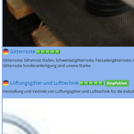
Gitterroste
Gitterroste, Gitterrost Stufen, Schwerlastgitterroste, Fassadengitterroste,
Gitterroste Sonderanfertigung sind unsere Stärke
Lüftungsgitter und Lufttechnik
Empfohlen
Herstellung und Vertrieb von Lüftungsgitter und Lufttechnik für die indu