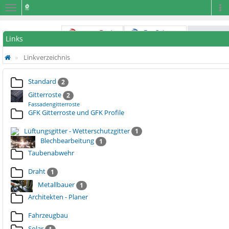
Navigation
Na
Links
Linkverzeichnis
Standard
2
Gitterroste
2
Fassadengitterroste
GFK Gitterroste und GFK Profile
Lüftungsgitter - Wetterschutzgitter
1
Blechbearbeitung
1
Taubenabwehr
Draht
1
Metallbauer
1
Architekten - Planer
Fahrzeugbau
Solar