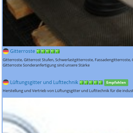
Gitterroste
Gitterroste, Gitterrost Stufen, Schwerlastgitterroste, Fassadengitterroste,
Gitterroste Sonderanfertigung sind unsere Stärke
Lüftungsgitter und Lufttechnik
Empfohlen
Herstellung und Vertrieb von Lüftungsgitter und Lufttechnik für die indu