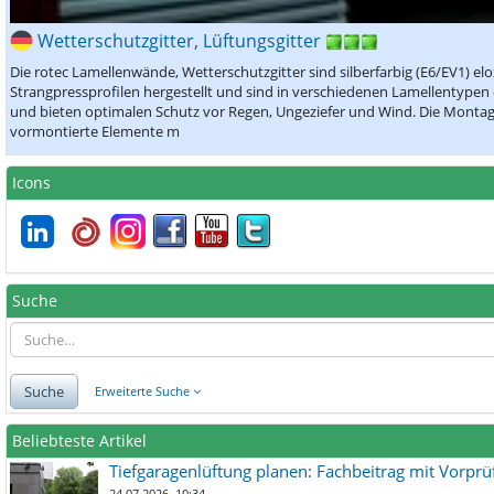
Wetterschutzgitter, Lüftungsgitter
Die rotec Lamellenwände, Wetterschutzgitter sind silberfarbig (E6/EV1) e
Strangpressprofilen hergestellt und sind in verschiedenen Lamellentypen 
und bieten optimalen Schutz vor Regen, Ungeziefer und Wind. Die Montage i
vormontierte Elemente m
Icons
Suche
Suche
Erweiterte Suche
Beliebteste Artikel
Tiefgaragenlüftung planen: Fachbeitrag mit Vorpr
24.07.2026, 10:34