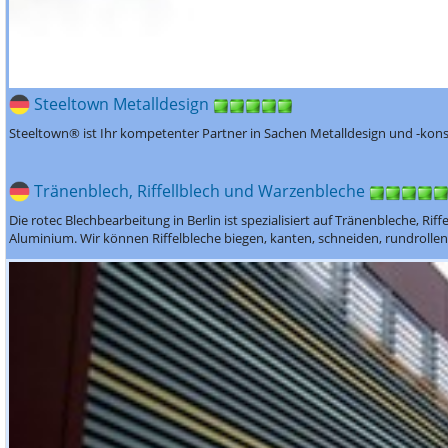
Steeltown Metalldesign
Steeltown® ist Ihr kompetenter Partner in Sachen Metalldesign und -kons
Tränenblech, Riffellblech und Warzenbleche
Die rotec Blechbearbeitung in Berlin ist spezialisiert auf Tränenbleche, Ri
Aluminium. Wir können Riffelbleche biegen, kanten, schneiden, rundrollen