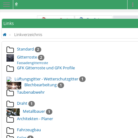
Navigation
Na
Links
Linkverzeichnis
Standard
2
Gitterroste
2
Fassadengitterroste
GFK Gitterroste und GFK Profile
Lüftungsgitter - Wetterschutzgitter
1
Blechbearbeitung
1
Taubenabwehr
Draht
1
Metallbauer
1
Architekten - Planer
Fahrzeugbau
Solar