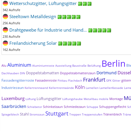
Wetterschutzgitter, Lüftungsgitter
342 Aufrufe
Steeltown Metalldesign
256 Aufrufe
Drahtgewebe für Industrie und Hand…
230 Aufrufe
Freilandsicherung Solar
162 Aufrufe
Berlin
Aluminium
Bl
Alu
Aluminiumroste
Ausstellung
Baustraße
Belüftung
Düssel
Dortmund
Doppelstabmatten
Doppelstabmattenzaun
Dachhauben
DIN
Frankfurt
Fassadengitterroste
Fassadenroste
gitterr
Fittkau
Flachdach
GFK
Gitter
Köln
Industriezaun
Kellertrennwand
Kellertrennwände
Lamellen
Lamellenfassade
Lame
Mü
Luxemburg
Lüftungsgitter
Montage
Lüftung
Lüftungshaube
Metallbau
mobile
Saarbrücken
Schinkelzaun
Schmiedezaun
Schuppengeflecht
Schiebetor
Schuppe
Sc
Stuttgart
Stahl
Tränenblech
Spiegelblech
Stromzaun
Treppen
Treppenstufen
Träne